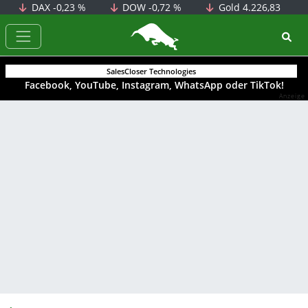
DAX
-0,23 %
DOW
-0,72 %
Gold
4.226,83
BörsenNEWS.de
SalesCloser Technologies
Facebook, YouTube, Instagram, WhatsApp oder TikTok!
Anzeige