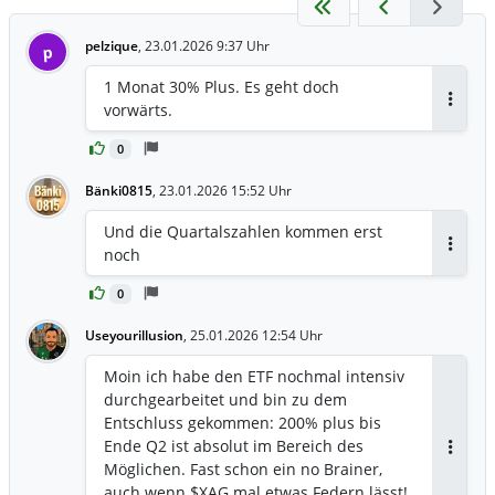
pelzique
,
23.01.2026 9:37 Uhr
p
1 Monat 30% Plus. Es geht doch
vorwärts.
Antwor
0
Bänki0815
,
23.01.2026 15:52 Uhr
Und die Quartalszahlen kommen erst
noch
Antwor
0
Useyourillusion
,
25.01.2026 12:54 Uhr
Moin ich habe den ETF nochmal intensiv
durchgearbeitet und bin zu dem
Entschluss gekommen: 200% plus bis
Ende Q2 ist absolut im Bereich des
Antwor
Möglichen. Fast schon ein no Brainer,
auch wenn $XAG mal etwas Federn lässt!