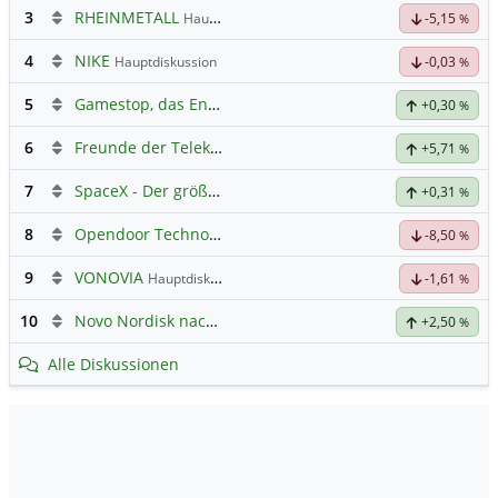
3
RHEINMETALL
Hauptdiskussion
-5,15
%
4
NIKE
Hauptdiskussion
-0,03
%
5
Gamestop, das Ende naht
+0,30
%
6
Freunde der Telekom
+5,71
%
7
SpaceX - Der größte IPO der Geschichte
+0,31
%
8
Opendoor Technologies
Hauptdiskussion
-8,50
%
9
VONOVIA
Hauptdiskussion
-1,61
%
10
Novo Nordisk nach Split
+2,50
%
Alle Diskussionen