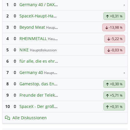
1
Germany 40 / DAX Prognose
-
2
SpaceX-Haupt-Hauptforum
+0,31
%
3
Beyond Meat
Hauptdiskussion
-13,98
%
4
RHEINMETALL
Hauptdiskussion
-5,22
%
5
NIKE
Hauptdiskussion
-0,03
%
6
für alle, die es ehrlich meinen beim Traden.
7
Germany 40
-
Hauptdiskussion
8
Gamestop, das Ende naht
+0,30
%
9
Freunde der Telekom
+5,71
%
10
SpaceX - Der größte IPO der Geschichte
+0,31
%
Alle Diskussionen