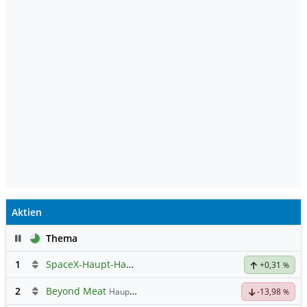
Aktien
Pause
Thema
1
SpaceX-Haupt-Hauptforum
+0,31
%
2
Beyond Meat
Hauptdiskussion
-13,98
%