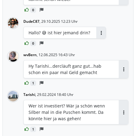
Antwor
0
DudeC87
,
29.10.2025 12:23 Uhr
Hallo? 😅 ist hier jemand drin?
Antworten
0
wvBern
,
12.06.2025 16:43 Uhr
Hy Tarishi...dercläuft ganz gut...hab
schon ein paar mal Geld gemacht
Antwor
1
Tarishi
,
29.02.2024 18:40 Uhr
Wer ist investiert? Wär ja schön wenn
Silber mal in die Puschen kommt. Da
Antwor
könnte hier ja was gehen!
1