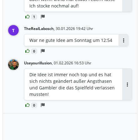
Ich stocke nochmal auf!
1
TheRealLabosch
,
30.01.2026 19:42 Uhr
T
War ne gute Idee am Sonntag um 12:54
Antworte
0
Useyourillusion
,
01.02.2026 16:53 Uhr
Die Idee ist immer noch top und es hat
sich nichts geändert außer Angsthasen
und Gambler die das Spielfeld verlassen
Antwor
mussten!
0