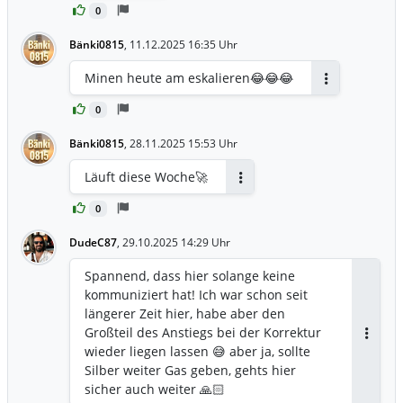
0
Bänki0815
,
11.12.2025 16:35 Uhr
Minen heute am eskalieren😂😂😂
Antworten
0
Bänki0815
,
28.11.2025 15:53 Uhr
Läuft diese Woche🚀
Antworten
0
DudeC87
,
29.10.2025 14:29 Uhr
Spannend, dass hier solange keine
kommuniziert hat! Ich war schon seit
längerer Zeit hier, habe aber den
Großteil des Anstiegs bei der Korrektur
Antwor
wieder liegen lassen 😅 aber ja, sollte
Silber weiter Gas geben, gehts hier
sicher auch weiter 🙏🏻