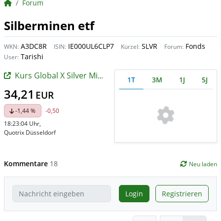
BörsenNEWS.de
Forum
Silberminen etf
A3DC8R
IE000UL6CLP7
SLVR
Fonds
WKN:
ISIN:
Kürzel:
Forum:
Tarishi
User:
Kurs Global X Silver Miners UCITS ETF
1T
3M
1J
5J
34,21
EUR
-1,44 %
-0,50
18:23:04 Uhr
,
Quotrix Düsseldorf
Kommentare
18
Neu laden
Login
Registrieren