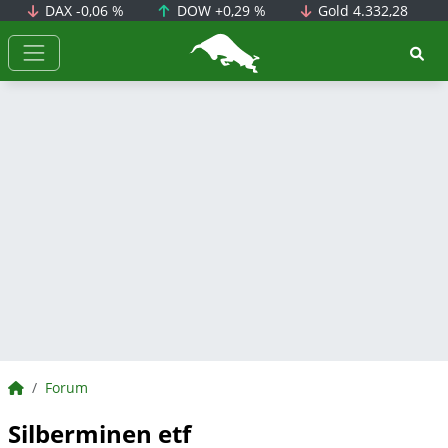
DAX
-0,06 %
DOW
+0,29 %
Gold
4.332,28
BörsenNEWS.de
BörsenNEWS.de
Forum
Silberminen etf