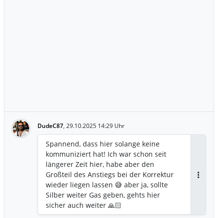
DudeC87
,
29.10.2025 14:29 Uhr
Spannend, dass hier solange keine
kommuniziert hat! Ich war schon seit
längerer Zeit hier, habe aber den
Großteil des Anstiegs bei der Korrektur
Antwor
wieder liegen lassen 😅 aber ja, sollte
Silber weiter Gas geben, gehts hier
sicher auch weiter 🙏🏻