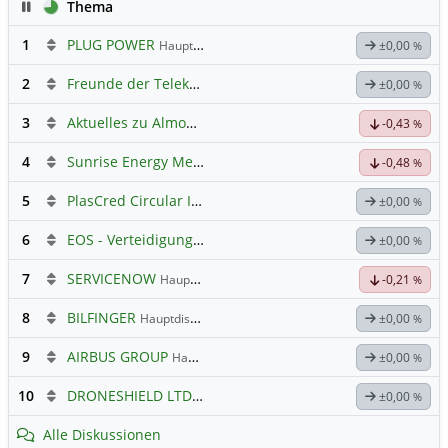
Pause
Thema
1
PLUG POWER
Hauptdiskussion
±0,00
%
2
Freunde der Telekom
±0,00
%
3
Aktuelles zu Almonty Industries
-0,43
%
4
Sunrise Energy Metals
Hauptdiskussion
-0,48
%
5
PlasCred Circular Innovations
±0,00
%
6
EOS - Verteidigungs- und Raumfahrttechnik
±0,00
%
7
SERVICENOW
Hauptdiskussion
-0,21
%
8
BILFINGER
Hauptdiskussion
±0,00
%
9
AIRBUS GROUP
Hauptdiskussion
±0,00
%
10
DRONESHIELD LTD
Hauptdiskussion
±0,00
%
Alle Diskussionen