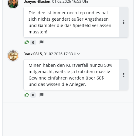
Useyourillusion
,
01.02.2026 16:53 Uhr
Die Idee ist immer noch top und es hat
sich nichts geändert außer Angsthasen
und Gambler die das Spielfeld verlassen
Antwor
mussten!
0
Bänki0815
,
01.02.2026 17:33 Uhr
Minen haben den Kursverfall nur zu 50%
mitgemacht, weil sie ja trotzdem massiv
Gewinne einfahren werden über 60$
Antwor
und das wissen die Anleger.
0