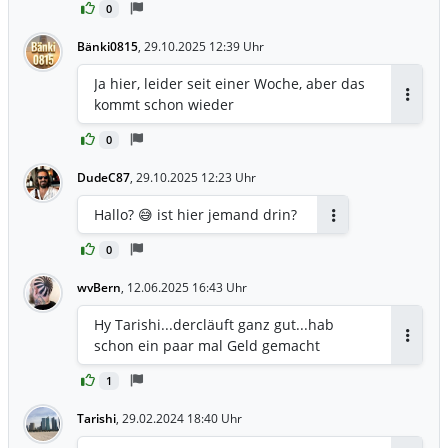
0
Bänki0815
,
29.10.2025 12:39 Uhr
Ja hier, leider seit einer Woche, aber das
kommt schon wieder
Antwor
0
DudeC87
,
29.10.2025 12:23 Uhr
Hallo? 😅 ist hier jemand drin?
Antworten
0
wvBern
,
12.06.2025 16:43 Uhr
Hy Tarishi...dercläuft ganz gut...hab
schon ein paar mal Geld gemacht
Antwor
1
Tarishi
,
29.02.2024 18:40 Uhr