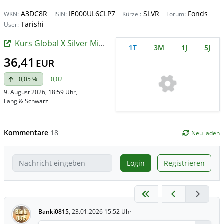
A3DC8R
IE000UL6CLP7
SLVR
Fonds
WKN:
ISIN:
Kürzel:
Forum:
Tarishi
User:
Kurs Global X Silver Miners UCITS ETF
1T
3M
1J
5J
36,41
EUR
+0,05 %
+0,02
9. August 2026, 18:59 Uhr
,
Lang & Schwarz
Kommentare
18
Neu laden
Login
Registrieren
Bänki0815
,
23.01.2026 15:52 Uhr