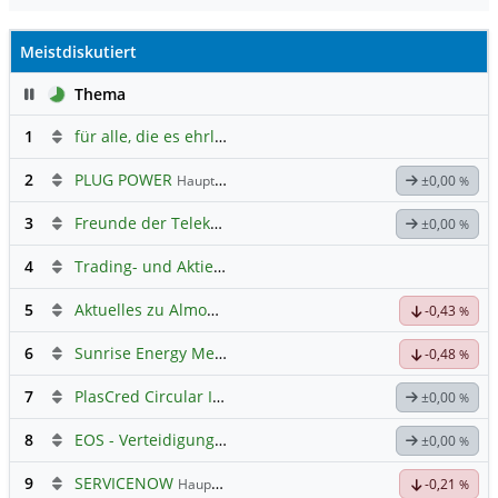
Meistdiskutiert
Pause
Thema
1
für alle, die es ehrlich meinen beim Traden.
2
PLUG POWER
Hauptdiskussion
±0,00
%
3
Freunde der Telekom
±0,00
%
4
Trading- und Aktien-Chat
5
Aktuelles zu Almonty Industries
-0,43
%
6
Sunrise Energy Metals
Hauptdiskussion
-0,48
%
7
PlasCred Circular Innovations
±0,00
%
8
EOS - Verteidigungs- und Raumfahrttechnik
±0,00
%
9
SERVICENOW
Hauptdiskussion
-0,21
%