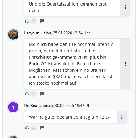
Und die Quartalszahlen kommen erst
noch
Antwor
0
Useyourillusion
,
25.01.2026 12:54 Uhr
Moin ich habe den ETF nochmal intensiv
durchgearbeitet und bin zu dem
Entschluss gekommen: 200% plus bis
Ende Q2 ist absolut im Bereich des
Antwor
Möglichen. Fast schon ein no Brainer,
auch wenn $XAG mal etwas Federn lässt!
Ich stocke nochmal auf!
1
TheRealLabosch
,
30.01.2026 19:42 Uhr
T
War ne gute Idee am Sonntag um 12:54
Antworte
0