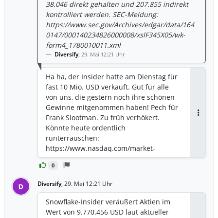
sequentielle Dollar-Wachstum in der
38.046 direkt gehalten und 207.855 indirekt
Unternehmensgeschichte. Die starke
kontrolliert werden. SEC-Meldung:
Geschäftsentwicklung veranlasste
https://www.sec.gov/Archives/edgar/data/164
mehrere Analysten, ihre Kursziele nach
0147/000140234826000008/xslF345X05/wk-
oben zu korrigieren. Monness, Crespi,
form4_1780010011.xml
Hardt hob sein Kursziel auf 320 US-
Diversify
,
29. Mai 12:21 Uhr
Dollar an und verwies auf die starken
Ergebnisse sowie einen optimistischen
Ha ha, der Insider hatte am Dienstag für
Ausblick für das zweite Quartal. Auch
fast 10 Mio. USD verkauft. Gut für alle
Benchmark erhöhte sein Ziel auf 270 US-
von uns, die gestern noch ihre schönen
Dollar und hob das rekordhohe
Gewinne mitgenommen haben! Pech für
sequentielle Wachstum hervor. Cantor
Frank Slootman. Zu früh verhökert.
Antwor
Fitzgerald passte sein Ziel auf 282 US-
Könnte heute ordentlich
Dollar an und betonte die positiven
runterrauschen:
Auswirkungen des KI-getriebenen
https://www.nasdaq.com/market-
Wachstums. Freedom Broker setzte ein
activity/stocks/snow
neues Ziel von 300 US-Dollar und
0
verwies auf die beschleunigte
Diversify
,
29. Mai 12:21 Uhr
Monetarisierung von KI-Produkten.
D
Zudem stufte HSBC die Snowflake-Aktie
Snowflake-Insider veräußert Aktien im
auf „Buy“ hoch und begründete dies mit
Wert von 9.770.456 USD laut aktueller
der signifikanten Akzeptanz ihres KI-