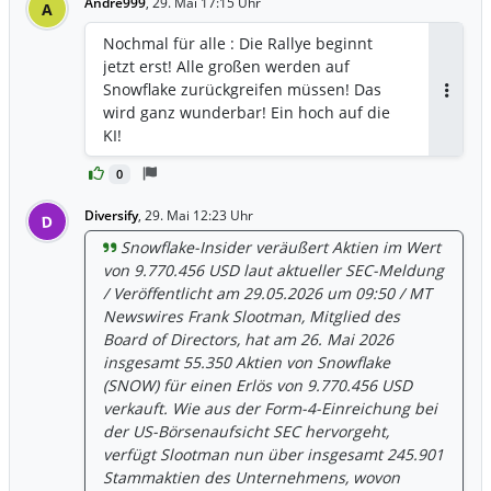
Andre999
,
29. Mai 17:15 Uhr
A
Grantor Retained Annuity Trusts.
Darüber hinaus besitzt Herr Slootman
Nochmal für alle : Die Rallye beginnt
direkt 5.936.655 derivative Anteile in
jetzt erst! Alle großen werden auf
Form von Aktienoptionen. Laut einer
Snowflake zurückgreifen müssen! Das
Analyse von InvestingPro scheint
Antwor
wird ganz wunderbar! Ein hoch auf die
Snowflake im Verhältnis zu ihrem fairen
KI!
Wert überbewertet zu sein. Für tiefere
Einblicke können Anleger auf
0
umfassende Pro Research-Berichte
Diversify
,
29. Mai 12:23 Uhr
zugreifen, die SNOW und über 1.400
D
weitere US-Aktien abdecken. In weiteren
Snowflake-Insider veräußert Aktien im Wert
aktuellen Meldungen vermeldete
von 9.770.456 USD laut aktueller SEC-Meldung
Snowflake Inc. beeindruckende
/ Veröffentlicht am 29.05.2026 um 09:50 / MT
Ergebnisse für das erste Quartal des
Newswires Frank Slootman, Mitglied des
Geschäftsjahres 2027. Der
Board of Directors, hat am 26. Mai 2026
Produktumsatz erreichte 1,334 Mrd. US-
insgesamt 55.350 Aktien von Snowflake
Dollar, was einem Anstieg von 33,9 %
(SNOW) für einen Erlös von 9.770.456 USD
gegenüber dem Vorjahr entspricht.
verkauft. Wie aus der Form-4-Einreichung bei
Dieser Wert übertraf die
der US-Börsenaufsicht SEC hervorgeht,
Konsensschätzungen von FactSet um 5,3
verfügt Slootman nun über insgesamt 245.901
% und markierte das stärkste
Stammaktien des Unternehmens, wovon