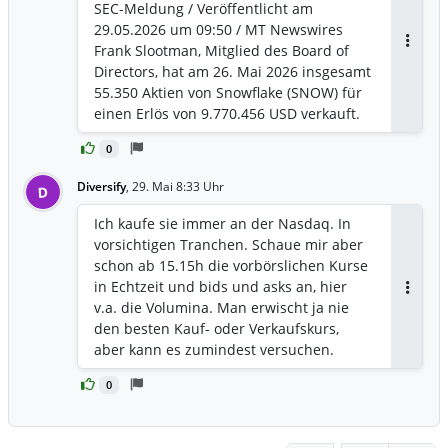
SEC-Meldung / Veröffentlicht am
Produkts CoCo, das auf über 7.100
29.05.2026 um 09:50 / MT Newswires
Konten skaliert wurde.
Frank Slootman, Mitglied des Board of
Antwor
Directors, hat am 26. Mai 2026 insgesamt
55.350 Aktien von Snowflake (SNOW) für
einen Erlös von 9.770.456 USD verkauft.
Wie aus der Form-4-Einreichung bei der
0
US-Börsenaufsicht SEC hervorgeht,
verfügt Slootman nun über insgesamt
Diversify
,
29. Mai 8:33 Uhr
D
245.901 Stammaktien des
Unternehmens, wovon 38.046 direkt
Ich kaufe sie immer an der Nasdaq. In
gehalten und 207.855 indirekt
vorsichtigen Tranchen. Schaue mir aber
kontrolliert werden. SEC-Meldung:
schon ab 15.15h die vorbörslichen Kurse
https://www.sec.gov/Archives/edgar/data
in Echtzeit und bids und asks an, hier
/1640147/000140234826000008/xslF345X
Antwor
v.a. die Volumina. Man erwischt ja nie
05/wk-form4_1780010011.xml
den besten Kauf- oder Verkaufskurs,
aber kann es zumindest versuchen.
0