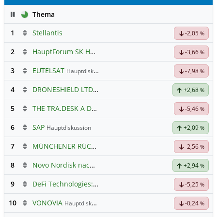
Pause
Thema
1
Stellantis
-2,05
%
2
HauptForum SK HYNIC
-3,66
%
3
EUTELSAT
Hauptdiskussion
-7,98
%
4
DRONESHIELD LTD
Hauptdiskussion
+2,68
%
5
THE TRA.DESK A DL-,000001
Hauptdiskussion
-5,46
%
6
SAP
Hauptdiskussion
+2,09
%
7
MÜNCHENER RÜCK
Hauptdiskussion
-2,56
%
8
Novo Nordisk nach Split
+2,94
%
9
DeFi Technologies: Eine Perle?
-5,25
%
10
VONOVIA
Hauptdiskussion
-0,24
%