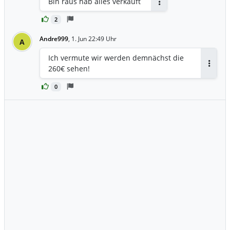
Bin raus hab alles verkauft
Antworten
2
Andre999
,
1. Jun 22:49 Uhr
A
Ich vermute wir werden demnächst die
260€ sehen!
Antwor
0