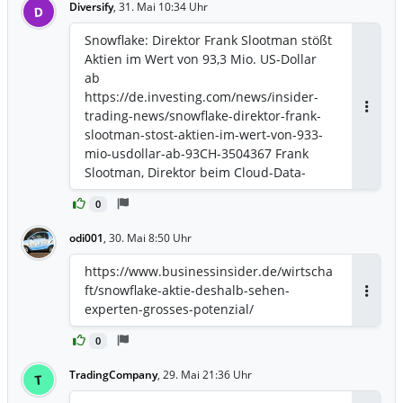
Diversify
,
31. Mai 10:34 Uhr
D
Snowflake: Direktor Frank Slootman stößt
Aktien im Wert von 93,3 Mio. US-Dollar
ab
https://de.investing.com/news/insider-
trading-news/snowflake-direktor-frank-
Antwor
slootman-stost-aktien-im-wert-von-933-
mio-usdollar-ab-93CH-3504367 Frank
Slootman, Direktor beim Cloud-Data-
Warehouse-Anbieter Snowflake Inc.
0
(NYSE:SNOW), hat am 28. Mai 2026
insgesamt 400.000 Stammaktien mit
odi001
,
30. Mai 8:50 Uhr
einem Gesamtwert von rund 93,3 Mio.
US-Dollar verkauft. Die Verkäufe
https://www.businessinsider.de/wirtscha
erfolgten zu Preisen in einer Spanne von
ft/snowflake-aktie-deshalb-sehen-
230,174 bis 237,289 US-Dollar pro Aktie.
Antwor
experten-grosses-potenzial/
Die Aktie ist in der vergangenen Woche
um 48 % gestiegen und notiert aktuell
0
bei 255,55 US-Dollar, was dem
TradingCompany
,
29. Mai 21:36 Uhr
T
Unternehmen eine Marktkapitalisierung
von 88 Mrd. US-Dollar verleiht. Dem