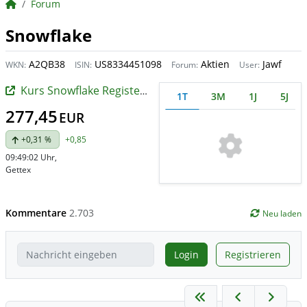
BörsenNEWS.de
Forum
Snowflake
A2QB38
US8334451098
Aktien
Jawf
WKN:
ISIN:
Forum:
User:
Kurs Snowflake Registered (A)
1T
3M
1J
5J
277,45
EUR
+0,31 %
+0,85
09:49:02 Uhr
,
Gettex
Kommentare
2.703
Neu laden
Login
Registrieren