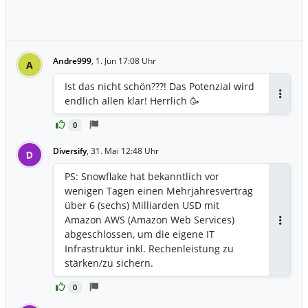
Andre999
,
1. Jun 17:08 Uhr
A
Ist das nicht schön???! Das Potenzial wird
endlich allen klar! Herrlich 🥳
Antwor
0
Diversify
,
31. Mai 12:48 Uhr
D
PS: Snowflake hat bekanntlich vor
wenigen Tagen einen Mehrjahresvertrag
über 6 (sechs) Milliarden USD mit
Amazon AWS (Amazon Web Services)
Antwor
abgeschlossen, um die eigene IT
Infrastruktur inkl. Rechenleistung zu
stärken/zu sichern.
0