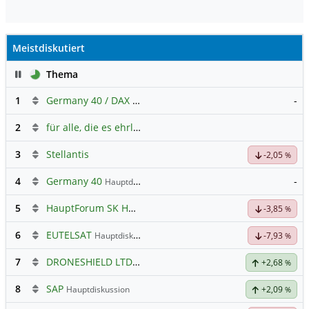
Meistdiskutiert
Pause
Thema
1
Germany 40 / DAX Prognose
-
2
für alle, die es ehrlich meinen beim Traden.
3
Stellantis
-2,05
%
4
Germany 40
-
Hauptdiskussion
5
HauptForum SK HYNIC
-3,85
%
6
EUTELSAT
Hauptdiskussion
-7,93
%
7
DRONESHIELD LTD
Hauptdiskussion
+2,68
%
8
SAP
Hauptdiskussion
+2,09
%