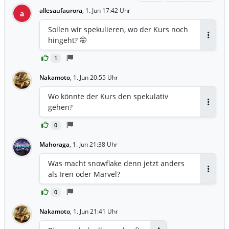
allesaufaurora
,
1. Jun 17:42 Uhr
a
Sollen wir spekulieren, wo der Kurs noch
hingeht? 🤭
Antwor
1
Nakamoto
,
1. Jun 20:55 Uhr
Wo könnte der Kurs den spekulativ
gehen?
Antwor
0
Mahoraga
,
1. Jun 21:38 Uhr
Was macht snowflake denn jetzt anders
als Iren oder Marvel?
Antwor
0
Nakamoto
,
1. Jun 21:41 Uhr