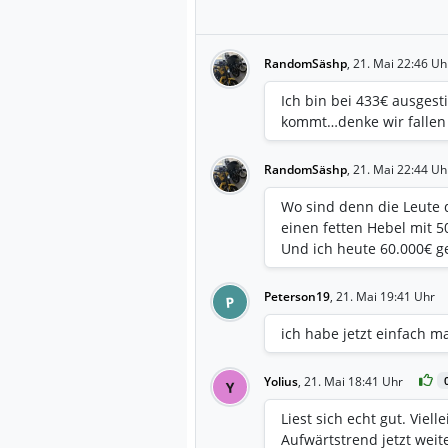
RandomSäshp
,
21. Mai 22:46 Uh
Ich bin bei 433€ ausgest
kommt…denke wir fallen 
RandomSäshp
,
21. Mai 22:44 Uh
Wo sind denn die Leute d
einen fetten Hebel mit 
Und ich heute 60.000€ gem
Peterson19
,
21. Mai 19:41 Uhr
P
ich habe jetzt einfach ma
Yolius
,
21. Mai 18:41 Uhr
Y
Liest sich echt gut. Viell
Aufwärtstrend jetzt weit