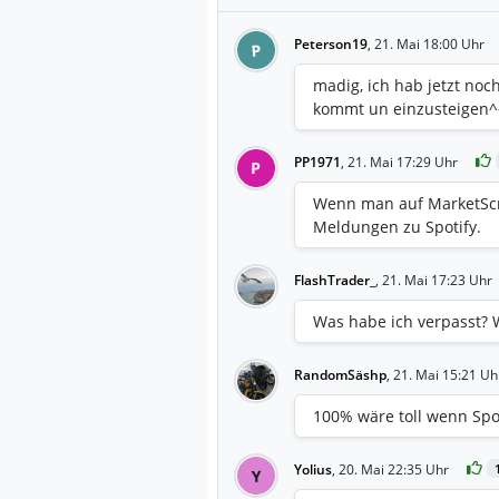
Peterson19
,
21. Mai 18:00 Uhr
P
madig, ich hab jetzt noc
kommt un einzusteigen^
PP1971
,
21. Mai 17:29 Uhr
P
Wenn man auf MarketScr
Meldungen zu Spotify.
FlashTrader_
,
21. Mai 17:23 Uhr
Was habe ich verpasst? W
RandomSäshp
,
21. Mai 15:21 Uh
100% wäre toll wenn Spot
Yolius
,
20. Mai 22:35 Uhr
Y