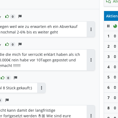
Al
Aktien
r
0
Pau
iegen weil wie zu erwarten eh ein Abverkauf
nochmal 2-6% bis es weiter geht
Antworten
1
r
0
2
ie die mich für verrückt erklärt haben als ich
3
50.000€ rein habe vor 10Tagen gepostet und
Antworten
acht !!!!!!!
4
5
0
6
l 8 Stück gekauft:)
Antworten
7
0
8
eicht kann damit der langfristige
er fortgesetzt werden 🤞🏼 Wie sind eure