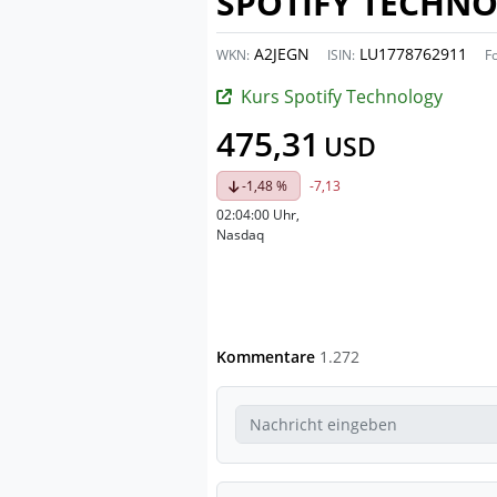
SPOTIFY TECHN
A2JEGN
LU1778762911
WKN:
ISIN:
F
Kurs Spotify Technology
475,31
USD
-1,48 %
-7,13
02:04:00 Uhr
,
Nasdaq
Kommentare
1.272