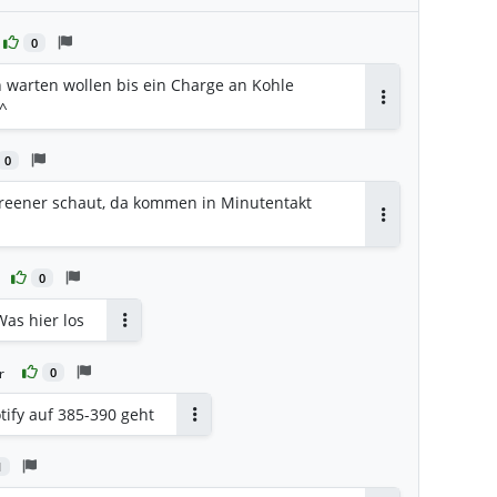
0
h warten wollen bis ein Charge an Kohle
^
Antworten
0
eener schaut, da kommen in Minutentakt
Antworten
0
as hier los
Antworten
r
0
ify auf 385-390 geht
Antworten
1