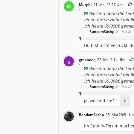
Murphi
,
21. Mai 23:57 Uhr
M
Wo sind denn die Leute
einen fetten Hebel mit 
ich heute 60.000€ gemacht
RandomSäshp
,
21. Mai 22:
Du bist nicht verrückt, d
graandee
,
22. Mai 9:14 Uhr
g
Wo sind denn die Leute
einen fetten Hebel mit 
ich heute 60.000€ gemacht
RandomSäshp
,
21. Mai 22:
ja, wo sind sie?
Antwo
RandomSäshp
,
25. Mai 20:51 Uh
Im Spotify-Forum mache