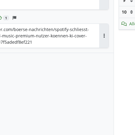
9
Antworten
10
1
Al
r.com/boerse-nachrichten/spotify-schliesst-
-music-premium-nutzer-koennen-ki-cover-
Antworten
e7f5adedf8ef221