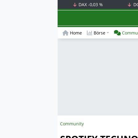
DAX
-0,03 %
D
Home
Börse
Commun
Community