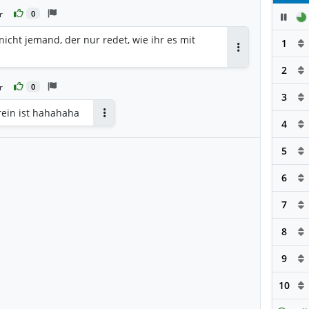
r
0
Pau
 nicht jemand, der nur redet, wie ihr es mit
1
Antworten
2
r
0
3
rein ist hahahaha
4
Antworten
5
6
7
8
9
10