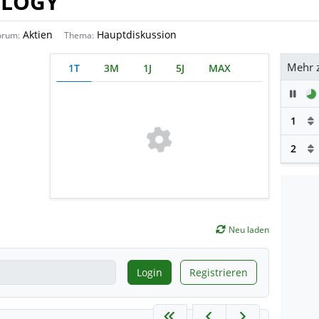
OLOGY
Aktien
Hauptdiskussion
orum:
Thema:
Mehr 
1T
3M
1J
5J
MAX
Pau
1
2
Neu laden
Login
Registrieren