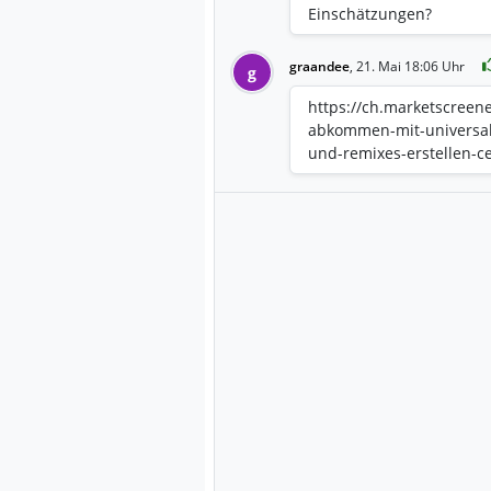
Einschätzungen?
graandee
,
21. Mai 18:06 Uhr
g
https://ch.marketscreene
abkommen-mit-universal
und-remixes-erstellen-c