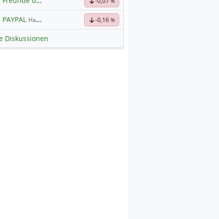
Freunde der Telekom
-0,07
%
PAYPAL
Hauptdiskussion
-0,16
%
le Diskussionen