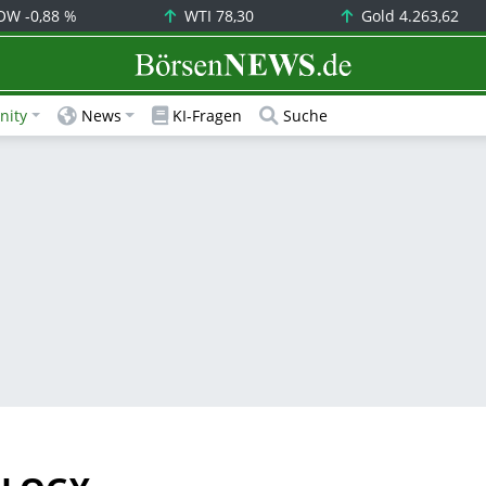
OW
-0,88 %
WTI
78,30
Gold
4.263,62
BörsenNEWS.de
ity
News
KI-Fragen
Suche