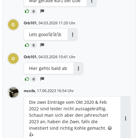
War gerade kurz bei 0,06
Antworten
0
Orb101
,
04.03.2026 11:20 Uhr
O
Lets gooo🚀🚀🚀
Antworten
0
Orb101
,
04.03.2026 10:41 Uhr
O
Hier gehts bald ab
Antworten
0
mcnils
,
17.06.2023 16:54 Uhr
Die zwei Einträge vom Okt 2020 & Feb
2022 sind leider nicht aussagekräftig.
Schaut man sich aber den Jahreschart
2023 an, haben die Zwei, falls die
Antwor
investiert sind richtig Kohle gemacht. 😃
👍