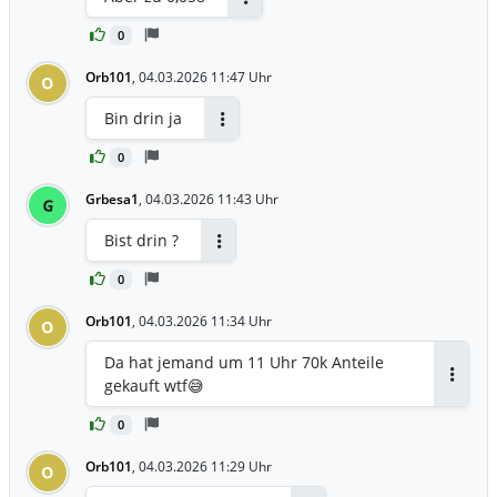
Antworten
0
Orb101
,
04.03.2026 11:47 Uhr
O
Bin drin ja
Antworten
0
Grbesa1
,
04.03.2026 11:43 Uhr
G
Bist drin ?
Antworten
0
Orb101
,
04.03.2026 11:34 Uhr
O
Da hat jemand um 11 Uhr 70k Anteile
gekauft wtf😅
Antwor
0
Orb101
,
04.03.2026 11:29 Uhr
O