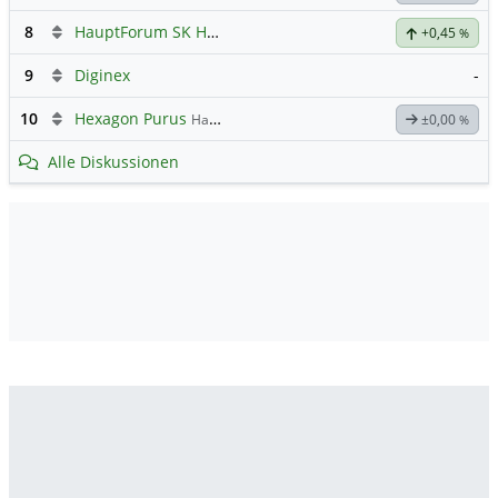
8
HauptForum SK HYNIC
+0,45
%
9
Diginex
-
10
Hexagon Purus
Hauptdiskussion
±0,00
%
Alle Diskussionen