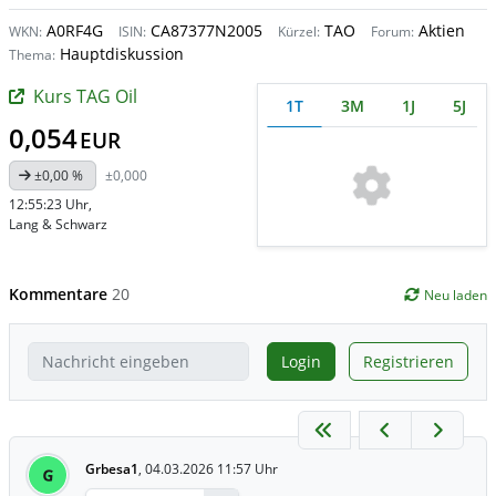
A0RF4G
CA87377N2005
TAO
Aktien
WKN:
ISIN:
Kürzel:
Forum:
Hauptdiskussion
Thema:
Kurs TAG Oil
1T
3M
1J
5J
0,054
EUR
±0,00 %
±0,000
12:55:23 Uhr
,
Lang & Schwarz
Kommentare
20
Neu laden
Login
Registrieren
Grbesa1
,
04.03.2026 11:57 Uhr
G