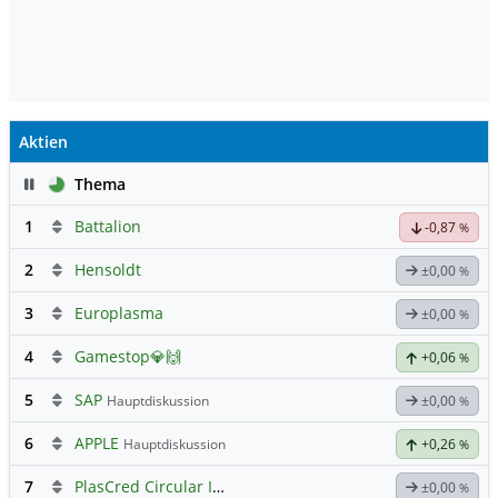
Aktien
Pause
Thema
1
Battalion
-0,87
%
2
Hensoldt
±0,00
%
3
Europlasma
±0,00
%
4
Gamestop💎🙌
+0,06
%
5
SAP
Hauptdiskussion
±0,00
%
6
APPLE
Hauptdiskussion
+0,26
%
7
PlasCred Circular Innovations
±0,00
%