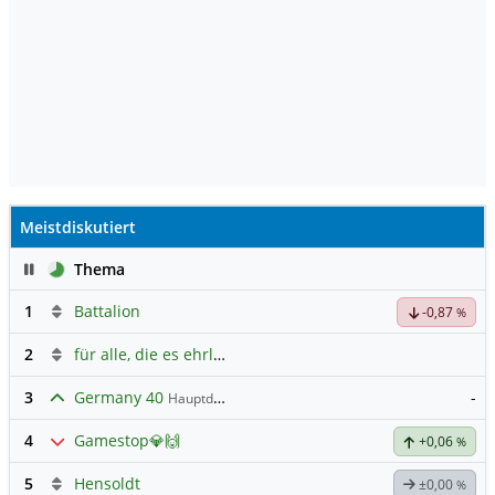
Meistdiskutiert
Pause
Thema
1
Battalion
-0,87
%
2
für alle, die es ehrlich meinen beim Traden.
3
Germany 40
-
Hauptdiskussion
4
Gamestop💎🙌
+0,06
%
5
Hensoldt
±0,00
%