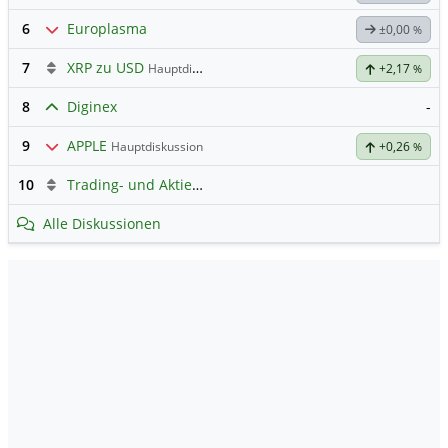
6
Europlasma
±0,00
%
7
XRP zu USD
Hauptdiskussion
+2,17
%
8
Diginex
-
9
APPLE
Hauptdiskussion
+0,26
%
10
Trading- und Aktien-Chat
Alle Diskussionen