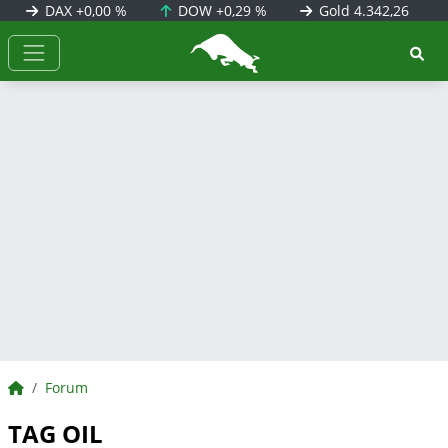
DAX
+0,00 %
DOW
+0,29 %
Gold
4.342,26
BörsenNEWS.de
BörsenNEWS.de
Forum
TAG OIL