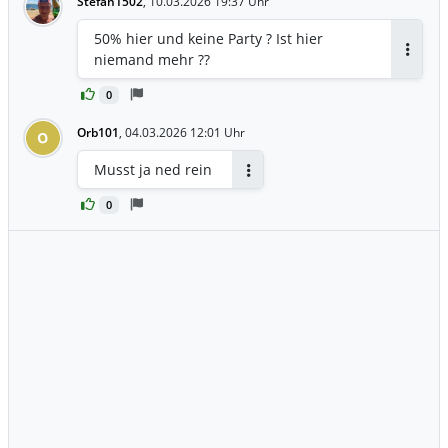
Stefan1502
,
10.03.2026 19:37 Uhr
50% hier und keine Party ? Ist hier
niemand mehr ??
Antwor
0
Orb101
,
04.03.2026 12:01 Uhr
O
Musst ja ned rein
Antworten
0