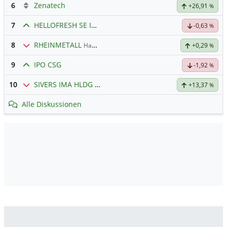
6
Zenatech
+26,91
%
7
HELLOFRESH SE INH O.N.
Hauptdiskussion
-0,63
%
8
RHEINMETALL
Hauptdiskussion
+0,29
%
9
IPO CSG
-1,92
%
10
SIVERS IMA HLDG
Hauptdiskussion
+13,37
%
Alle Diskussionen