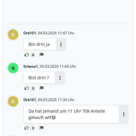
Orb101
,
04.03.2026 11:47 Uhr
O
Bin drin ja
Antworten
0
Grbesa1
,
04.03.2026 11:43 Uhr
G
Bist drin ?
Antworten
0
Orb101
,
04.03.2026 11:34 Uhr
O
Da hat jemand um 11 Uhr 70k Anteile
gekauft wtf😅
Antwor
0