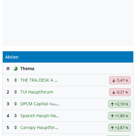
Aktien
Pause
Thema
1
THE TRA.DESK A DL-,000001
Hauptdiskussion
-5,47
%
2
TUI Hauptforum
-0,21
%
3
DPCM Capital
Hauptdiskussion
+2,10
%
4
SpaceX-Haupt-Hauptforum
+1,80
%
5
Canopy Hauptforum
+2,87
%