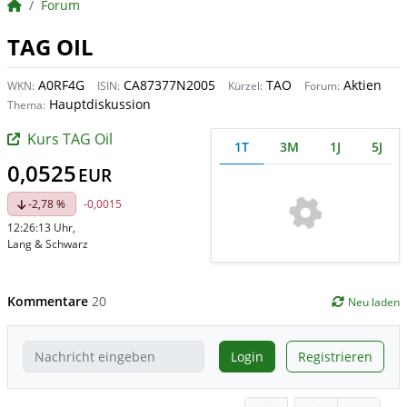
BörsenNEWS.de
Forum
TAG OIL
A0RF4G
CA87377N2005
TAO
Aktien
WKN:
ISIN:
Kürzel:
Forum:
Hauptdiskussion
Thema:
Kurs TAG Oil
1T
3M
1J
5J
0,0525
EUR
-2,78 %
-0,0015
12:26:13 Uhr
,
Lang & Schwarz
Kommentare
20
Neu laden
Login
Registrieren