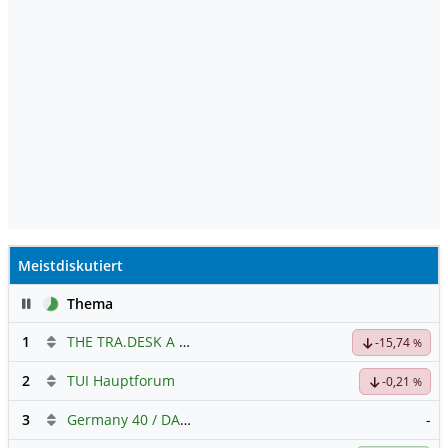
Meistdiskutiert
Pause
Thema
1
THE TRA.DESK A DL-,000001
Hauptdiskussion
-15,74
%
2
TUI Hauptforum
-0,21
%
3
Germany 40 / DAX Prognose
-