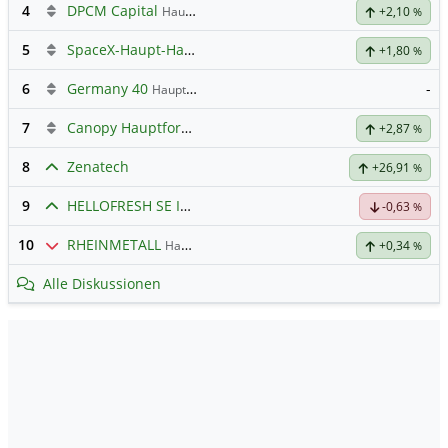
4
DPCM Capital
Hauptdiskussion
+2,10
%
5
SpaceX-Haupt-Hauptforum
+1,80
%
6
Germany 40
-
Hauptdiskussion
7
Canopy Hauptforum
+2,87
%
8
Zenatech
+26,91
%
9
HELLOFRESH SE INH O.N.
Hauptdiskussion
-0,63
%
10
RHEINMETALL
Hauptdiskussion
+0,34
%
Alle Diskussionen