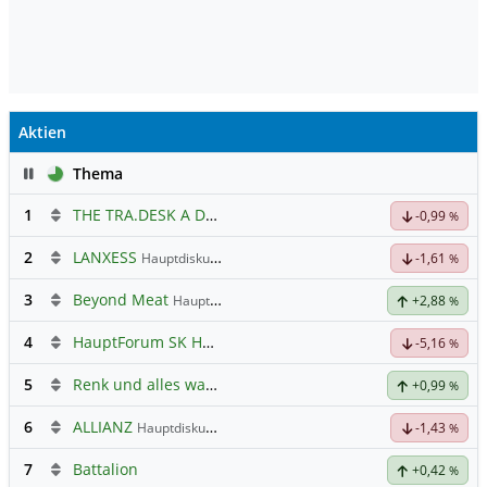
Aktien
Pause
Thema
1
THE TRA.DESK A DL-,000001
Hauptdiskussion
-0,99
%
2
LANXESS
Hauptdiskussion
-1,61
%
3
Beyond Meat
Hauptdiskussion
+2,88
%
4
HauptForum SK HYNIC
-5,16
%
5
Renk und alles was dazugehört
+0,99
%
6
ALLIANZ
Hauptdiskussion
-1,43
%
7
Battalion
+0,42
%