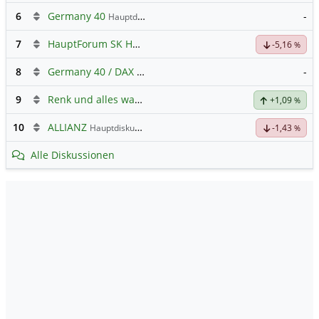
6
Germany 40
-
Hauptdiskussion
7
HauptForum SK HYNIC
-5,16
%
8
Germany 40 / DAX Prognose
-
9
Renk und alles was dazugehört
+1,09
%
10
ALLIANZ
Hauptdiskussion
-1,43
%
Alle Diskussionen