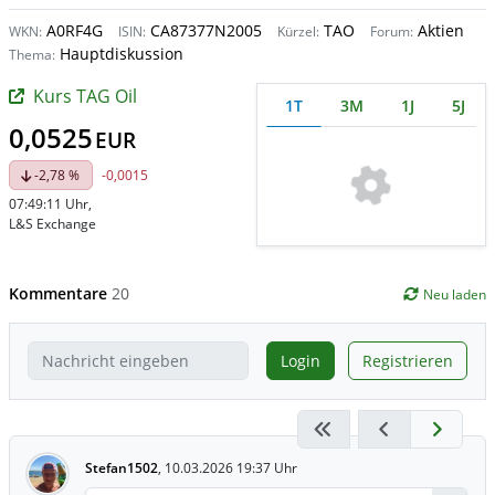
A0RF4G
CA87377N2005
TAO
Aktien
WKN:
ISIN:
Kürzel:
Forum:
Hauptdiskussion
Thema:
Kurs TAG Oil
1T
3M
1J
5J
0,0525
EUR
-2,78 %
-0,0015
07:49:11 Uhr
,
L&S Exchange
Kommentare
20
Neu laden
Login
Registrieren
Stefan1502
,
10.03.2026 19:37 Uhr