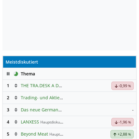
Meistdiskutiert
Pause
Thema
1
THE TRA.DESK A DL-,000001
Hauptdiskussion
-0,99
%
2
Trading- und Aktien-Chat
3
Das neue Germany 40 Prognose Forum
-
4
LANXESS
Hauptdiskussion
-1,96
%
5
Beyond Meat
Hauptdiskussion
+2,88
%