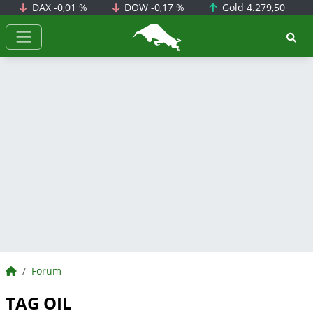
DAX
-0,01 %
DOW
-0,17 %
Gold
4.279,50
BörsenNEWS.de
BörsenNEWS.de
Forum
TAG OIL