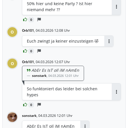
50% hier und keine Party ? Ist hier
niemand mehr ??
Antwor
0
Orb101
,
04.03.2026 12:08 Uhr
O
Euch zwingt ja keiner einzusteigen 🤣
Antworten
0
Orb101
,
04.03.2026 12:07 Uhr
O
AbEr Es IsT oIl iM nAmEn
sonstark
,
04.03.2026 12:01 Uhr
So funktoniert das leider bei solchen
hypes
Antwor
0
sonstark
,
04.03.2026 12:01 Uhr
AbEr Es IsT oIl iM nAmEn