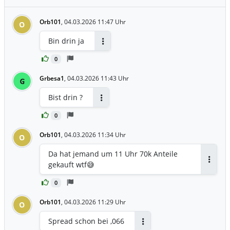
Orb101
,
04.03.2026 11:47 Uhr
O
Bin drin ja
Antworten
0
Grbesa1
,
04.03.2026 11:43 Uhr
G
Bist drin ?
Antworten
0
Orb101
,
04.03.2026 11:34 Uhr
O
Da hat jemand um 11 Uhr 70k Anteile
gekauft wtf😅
Antwor
0
Orb101
,
04.03.2026 11:29 Uhr
O
Spread schon bei ,066
Antworten