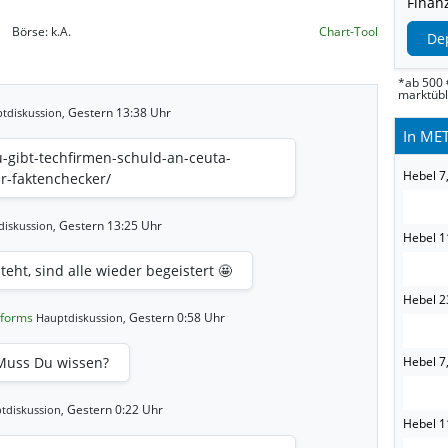
Finanz
Börse:
k.A.
Chart-Tool
De
*ab 500 
marktüb
Gestern 13:38 Uhr
tdiskussion,
In MET
u-gibt-techfirmen-schuld-an-ceuta-
Hebel 7
r-faktenchecker/
Gestern 13:25 Uhr
iskussion,
Hebel 1
eht, sind alle wieder begeistert 🤩
Hebel 2
tforms
Gestern 0:58 Uhr
Hauptdiskussion,
 Muss Du wissen?
Hebel 7,
Gestern 0:22 Uhr
tdiskussion,
Hebel 11