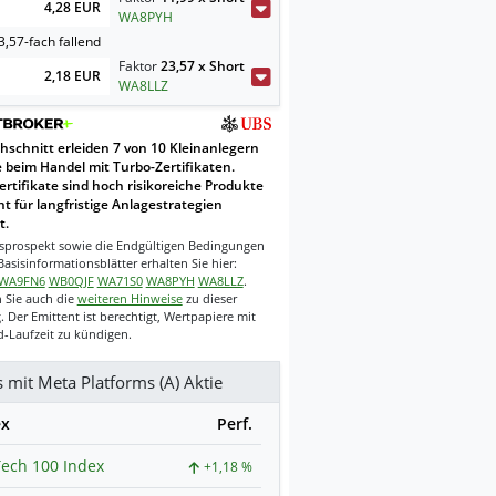
4,28 EUR
WA8PYH
,57-fach fallend
Faktor
23,57 x Short
2,18 EUR
WA8LLZ
hschnitt erleiden 7 von 10 Kleinanlegern
e beim Handel mit Turbo-Zertifikaten.
ertifikate sind hoch risikoreiche Produkte
t für langfristige Anlagestrategien
t.
sprospekt sowie die Endgültigen Bedingungen
asisinformationsblätter erhalten Sie hier:
WA9FN6
WB0QJF
WA71S0
WA8PYH
WA8LLZ
.
 Sie auch die
weiteren Hinweise
zu dieser
 Der Emittent ist berechtigt, Wertpapiere mit
-Laufzeit zu kündigen.
s mit Meta Platforms (A) Aktie
ex
Perf.
ech 100 Index
+1,18 %