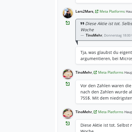
Lars2Mars
,
Meta Platforms
Hau
Diese Aktie ist tot. Sel
Woche
TinoMehr
,
Donnerstag 18:00
Tja, was glaubst du eigent
argumentieren, bei Micros
TinoMehr
,
Meta Platforms
Haup
Vor den Zahlen waren die m
nach den Zahlen wurde al
755$. Mit dem niedrigsten
TinoMehr
,
Meta Platforms
Haup
Diese Aktie ist tot. Selbst
Woche