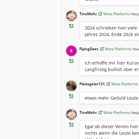
TinoMehr
,
Meta Platforms
Haup
2024 schrieben hier viele
Jahres 2024. Ende 2026 st
FlyingDeer
,
Meta Platforms
Hau
F
Ich erhoffe mir hier Kur
Langfristig bullish aber 
Pleitegeier131
,
Meta Platforms
etwas mehr Geduld Leute
TinoMehr
,
Meta Platforms
Haup
Egal ob dieser Verein hie
nichts wenn die Leute kei