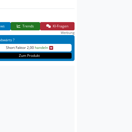
ws
Trends
KI-Fragen
Werbung
abwärts ?
Short Faktor 2,00
handeln
Zum Produkt