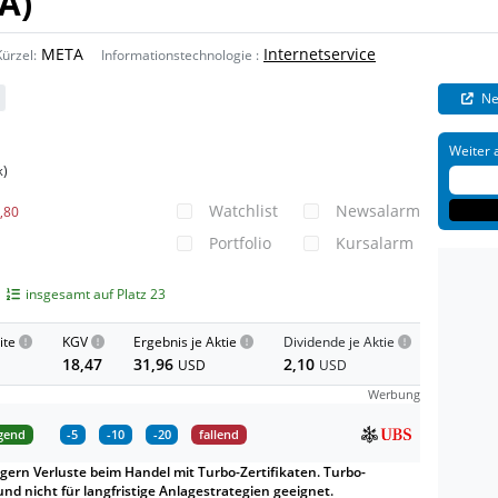
A)
META
Internetservice
Kürzel:
Informationstechnologie
:
Ne
Weiter 
)
k
Watchlist
Newsalarm
0,80
Portfolio
Kursalarm
insgesamt auf Platz 23
ite
KGV
Ergebnis je Aktie
Dividende je Aktie
18,47
31,96
2,10
USD
USD
Werbung
igend
-5
-10
-20
fallend
gern Verluste beim Handel mit Turbo-Zertifikaten. Turbo-
und nicht für langfristige Anlagestrategien geeignet.