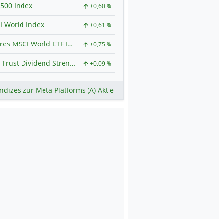
500 Index
+0,60 %
I World Index
+0,61 %
iShares MSCI World ETF Index
+0,75 %
First Trust Dividend Strength ETF Index
+0,09 %
ndizes zur Meta Platforms (A) Aktie