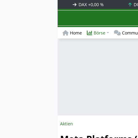
DAX
+0,00 %
D
Home
Börse
Commun
Aktien