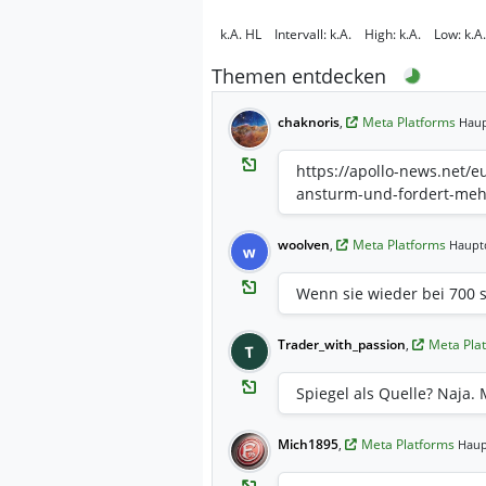
k.A.
HL
Intervall:
k.A.
High:
k.A.
Low:
k.A.
Themen entdecken
chaknoris
,
Meta Platforms
Haup
https://apollo-news.net/e
ansturm-und-fordert-meh
woolven
,
Meta Platforms
Hauptd
w
Wenn sie wieder bei 700 st
Trader_with_passion
,
Meta Pla
T
Spiegel als Quelle? Naja.
Mich1895
,
Meta Platforms
Haup