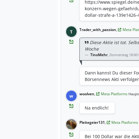
https://www.spiegel.de/n
konzern-wegen-gefaehrdu
dollar-strafe-a-139e1426
Trader_with_passion
,
Meta Pla
T
Diese Aktie ist tot. Sel
Woche
TinoMehr
,
Donnerstag 18:00
Dann kannst Du dieser Fo
Börsennews Akti verfolgen
woolven
,
Meta Platforms
Hauptd
w
Na endlich!
Pleitegeier131
,
Meta Platforms
Bei 100 Dollar war die Ak