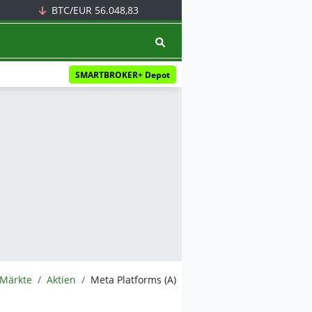
BTC/EUR
56.048,83
SMARTBROKER+ Depot
EWS.de
Märkte
Aktien
Meta Platforms (A)