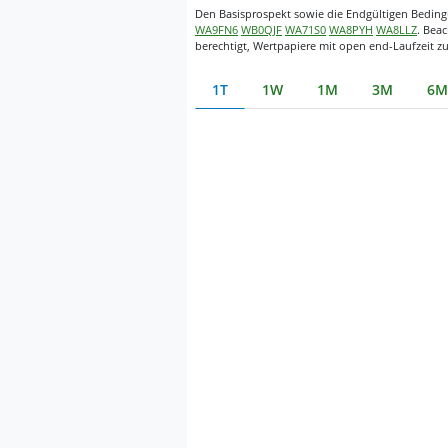
Den Basisprospekt sowie die Endgültigen Bedingu
WA9FN6
WB0QJF
WA71S0
WA8PYH
WA8LLZ
. Bea
berechtigt, Wertpapiere mit open end-Laufzeit z
1T
1W
1M
3M
6M