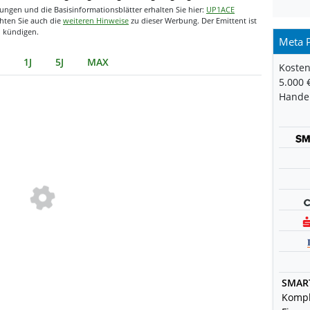
ngen und die Basisinformationsblätter erhalten Sie hier:
UP1ACE
chten Sie auch die
weiteren Hinweise
zu dieser Werbung. Der Emittent ist
u kündigen.
Meta P
1J
5J
MAX
Kosten
5.000 
Handel
SMAR
Kompl