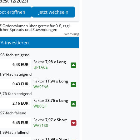
test 12/2023)
pot eröffnen
Jetzt wechseln
€ Ordervolumen über gettex für 0 €, zzgl.
licher Spreads und Zuwendungen
Werbung
A investieren
,98-fach steigend
Faktor
7,98 x Long
6,43 EUR
UP1ACE
1,94-fach steigend
Faktor
11,94 x Long
0,43 EUR
WA9FN6
3,76-fach steigend
Faktor
23,76 x Long
2,16 EUR
WB0QJF
97-fach fallend
Faktor
7,97 x Short
6,45 EUR
WA71S0
,99-fach fallend
Faktor
11,99 x Short