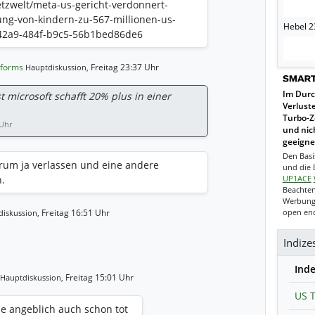
etzwelt/meta-us-gericht-verdonnert-
ng-von-kindern-zu-567-millionen-us-
Hebel 23
-42a9-484f-b9c5-56b1bed86de6
tforms
Freitag 23:37 Uhr
Hauptdiskussion,
Im Durc
bst microsoft schafft 20% plus in einer
Verlust
Turbo-Z
 Uhr
und nich
geeigne
Den Basi
rum ja verlassen und eine andere
und die B
.
UP1ACE
Beachten
Werbung.
Freitag 16:51 Uhr
open end
iskussion,
Indize
Ind
Freitag 15:01 Uhr
Hauptdiskussion,
US T
tie angeblich auch schon tot