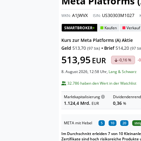
Meta Platforms (
A1JWVX
US30303M1027
WKN:
ISIN:
SMARTBROKER
+
Kaufen
Verkauf
Kurs zur Meta Platforms (A) Aktie
Geld
513,70
• Brief
514,20
(
97
)
(
97
Stk
St
513,95
EUR
-0,16 %
-
8. August 2026, 12:58 Uhr
,
Lang & Schwarz
32.786 haben den Wert in der Watchlist
Marktkapitalisierung
Dividendenrend
1.124,4 Mrd.
0,36
EUR
%
META mit Hebel
5
10
20
ste
Im Durchschnitt erleiden 7 von 10 Kleinanle
Zertifikate sind hoch risikoreiche Produkte 