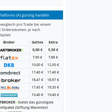
latforms (A) günstig handeln
vergleich pro Trade bei einem
€ Ordervolumen, je nach
splatz
Broker
Gettex
Xetra
0,00 €
5,50 €
7,90 €
7,88 €
10,00 €
12,50 €
17,40 €
17,40 €
18,47 €
18,97 €
17,45 €
19,35 €
19,40 €
19,40 €
TBROKER
+
bietet das günstigste
ettpaket (Stiftung Warentest