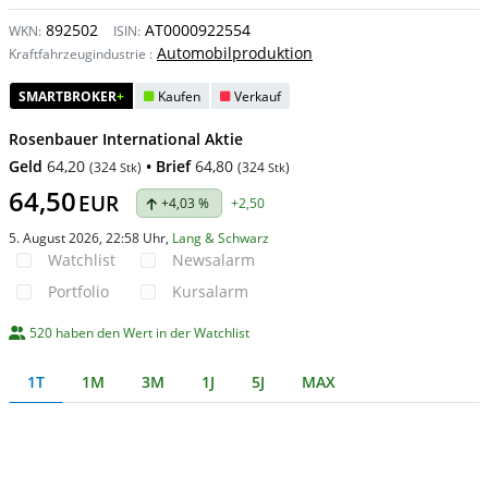
892502
AT0000922554
WKN:
ISIN:
Automobilproduktion
Kraftfahrzeugindustrie
:
SMARTBROKER
+
Kaufen
Verkauf
Rosenbauer International Aktie
Geld
64,20
• Brief
64,80
(
324
)
(
324
)
Stk
Stk
64,50
EUR
+4,03 %
+2,50
5. August 2026, 22:58 Uhr
,
Lang & Schwarz
Watchlist
Newsalarm
Portfolio
Kursalarm
520 haben den Wert in der Watchlist
1T
1M
3M
1J
5J
MAX