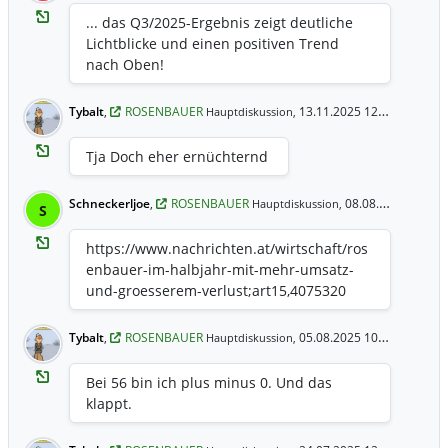
... das Q3/2025-Ergebnis zeigt deutliche
Lichtblicke und einen positiven Trend
nach Oben!
Tybalt
,
ROSENBAUER
13.11.2025 12:29 Uhr
Hauptdiskussion,
Tja Doch eher ernüchternd
Schneckerljoe
,
ROSENBAUER
08.08.2025 12:46 Uhr
Hauptdiskussion,
S
https://www.nachrichten.at/wirtschaft/ros
enbauer-im-halbjahr-mit-mehr-umsatz-
und-groesserem-verlust;art15,4075320
Tybalt
,
ROSENBAUER
05.08.2025 10:44 Uhr
Hauptdiskussion,
Bei 56 bin ich plus minus 0. Und das
klappt.