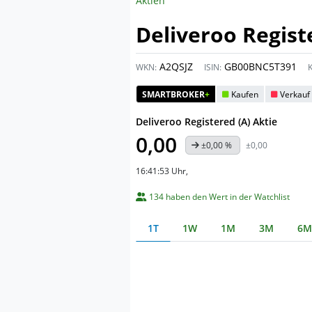
Aktien
Deliveroo Regist
A2QSJZ
GB00BNC5T391
WKN:
ISIN:
K
SMARTBROKER
+
Kaufen
Verkauf
Deliveroo Registered (A) Aktie
0,00
±0,00 %
±0,00
16:41:53 Uhr
,
134 haben den Wert in der Watchlist
1T
1W
1M
3M
6M