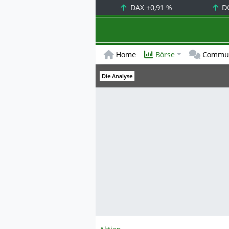
DAX
+0,91 %
D
Home
Börse
Commun
Die Analyse