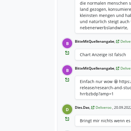
die normalen menschen si
land gezogen, konsumier
kleinsten mengen und hab
und natürlich steigt auch 
nebenerwerbslandwirte,
BitteMitQuellenangabe
,
Deliv
B
Chart Anzeige ist falsch
BitteMitQuellenangabe
,
Deliv
B
Einfach nur wow 🤩 https
release/research-and-stud
hrrbzbdp?amp=1
Dies.Das
,
Deliveroo
, 20.09.202
D
Bringt mir nichts wenn es