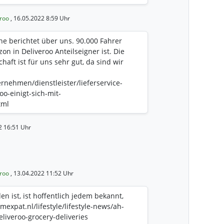
eroo
, 16.05.2022 8:59 Uhr
he berichtet über uns. 90.000 Fahrer
 in Deliveroo Anteilseigner ist. Die
aft ist für uns sehr gut, da sind wir
nehmen/dienstleister/lieferservice-
oo-einigt-sich-mit-
tml
2 16:51 Uhr
eroo
, 13.04.2022 11:52 Uhr
n ist, ist hoffentlich jedem bekannt,
amexpat.nl/lifestyle/lifestyle-news/ah-
liveroo-grocery-deliveries