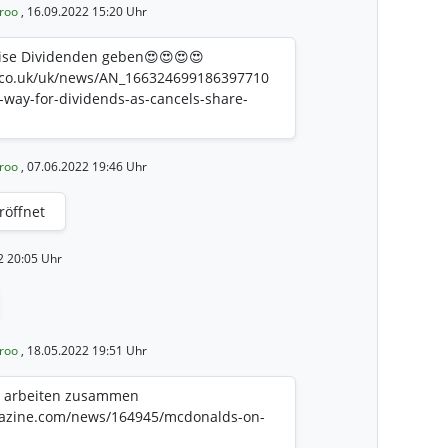
eroo
, 16.09.2022 15:20 Uhr
ise Dividenden geben😍😍😍😍
.co.uk/uk/news/AN_166324699186397710
s-way-for-dividends-as-cancels-share-
eroo
, 07.06.2022 19:46 Uhr
röffnet
2 20:05 Uhr
eroo
, 18.05.2022 19:51 Uhr
o arbeiten zusammen
azine.com/news/164945/mcdonalds-on-