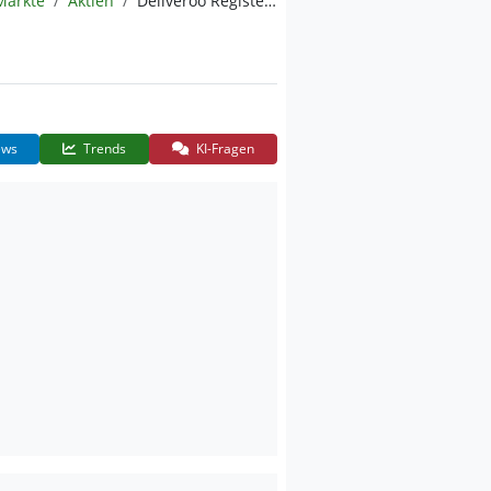
Märkte
Aktien
Deliveroo Registered (A)
ws
Trends
KI-Fragen