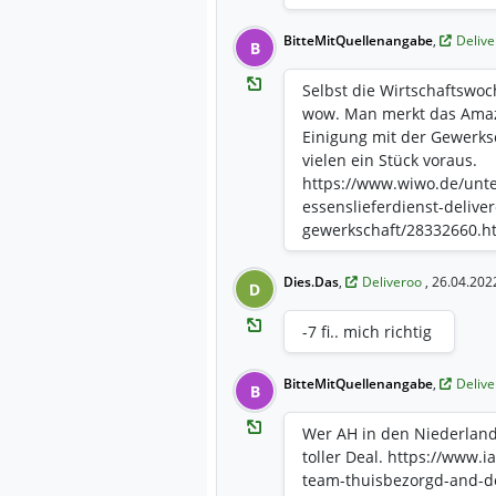
BitteMitQuellenangabe
,
Deliv
B
Selbst die Wirtschaftswoc
wow. Man merkt das Amazon
Einigung mit der Gewerksch
vielen ein Stück voraus.
https://www.wiwo.de/unter
essenslieferdienst-deliver
gewerkschaft/28332660.h
Dies.Das
,
Deliveroo
, 26.04.202
D
-7 fi.. mich richtig
BitteMitQuellenangabe
,
Deliv
B
Wer AH in den Niederlande
toller Deal. https://www.i
team-thuisbezorgd-and-de