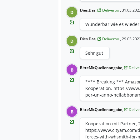
Dies.Das
,
Deliveroo
, 31.03.202
D
Wunderbar wie es wieder f
Dies.Das
,
Deliveroo
, 29.03.202
D
Sehr gut
BitteMitQuellenangabe
,
Deliv
B
**** Breaking *** Amazon 
Kooperation. https://www.0
per-un-anno-nellabbona
BitteMitQuellenangabe
,
Deliv
B
Kooperation mit Partner, 
https://www.cityam.com/de
forces-with-whsmith-for-n