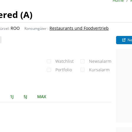
Home
ered (A)
ROO
Restaurants und Foodvertrieb
ürzel:
Konsumgüter
:
Ne
Watchlist
Newsalarm
Portfolio
Kursalarm
1J
5J
MAX