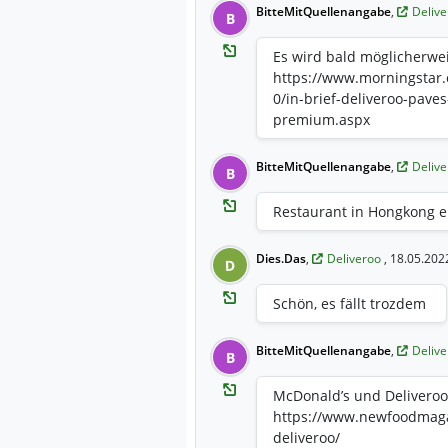
BitteMitQuellenangabe
,
Deliv
B
Es wird bald möglicherwe
https://www.morningstar
0/in-brief-deliveroo-pave
premium.aspx
BitteMitQuellenangabe
,
Deliv
B
Restaurant in Hongkong e
Dies.Das
,
Deliveroo
, 18.05.202
D
Schön, es fällt trozdem
BitteMitQuellenangabe
,
Deliv
B
McDonald’s und Delivero
https://www.newfoodmag
deliveroo/