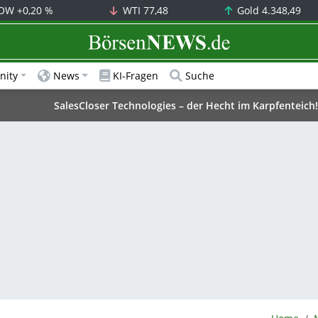
OW
+0,20 %
WTI
77,48
Gold
4.348,49
BörsenNEWS.de
ity
News
KI-Fragen
Suche
SalesCloser Technologies – der Hecht im Karpfenteich!
BörsenNE