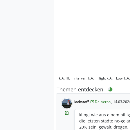
k.A.
HL
Intervall:
k.A.
High:
k.A.
Low:
k.A.
Themen entdecken
lockstoff
,
Deliveroo
, 14.03.202
klingt wie aus einem bill
die letzten städte no-go a
20% sein, gewalt, drogen, 