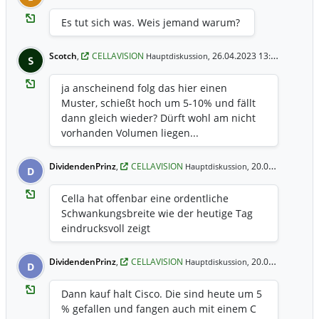
Es tut sich was. Weis jemand warum?
Scotch
,
CELLAVISION
26.04.2023 13:32 Uhr
Hauptdiskussion,
S
ja anscheinend folg das hier einen
Muster, schießt hoch um 5-10% und fällt
dann gleich wieder? Dürft wohl am nicht
vorhanden Volumen liegen...
DividendenPrinz
,
CELLAVISION
20.04.2023 22:40 Uhr
Hauptdiskussion,
D
Cella hat offenbar eine ordentliche
Schwankungsbreite wie der heutige Tag
eindrucksvoll zeigt
DividendenPrinz
,
CELLAVISION
20.04.2023 0:42 Uhr
Hauptdiskussion,
D
Dann kauf halt Cisco. Die sind heute um 5
% gefallen und fangen auch mit einem C