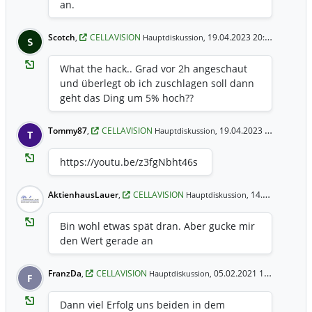
an.
Scotch
,
CELLAVISION
19.04.2023 20:58 Uhr
Hauptdiskussion,
S
What the hack.. Grad vor 2h angeschaut
und überlegt ob ich zuschlagen soll dann
geht das Ding um 5% hoch??
Tommy87
,
CELLAVISION
19.04.2023 14:54 Uhr
Hauptdiskussion,
T
https://youtu.be/z3fgNbht46s
AktienhausLauer
,
CELLAVISION
14.07.2022 23:31 Uhr
Hauptdiskussion,
Bin wohl etwas spät dran. Aber gucke mir
den Wert gerade an
FranzDa
,
CELLAVISION
05.02.2021 18:48 Uhr
Hauptdiskussion,
F
Dann viel Erfolg uns beiden in dem