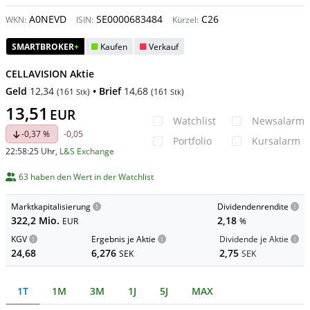
A0NEVD
SE0000683484
C26
WKN:
ISIN:
Kürzel:
SMARTBROKER
+
Kaufen
Verkauf
CELLAVISION Aktie
Geld
12,34
• Brief
14,68
(
161
)
(
161
)
Stk
Stk
13,51
EUR
Watchlist
Newsalarm
-0,37 %
-0,05
Portfolio
Kursalarm
22:58:25 Uhr
,
L&S Exchange
63 haben den Wert in der Watchlist
Marktkapitalisierung
Dividendenrendite
322,2 Mio.
2,18
EUR
%
KGV
Ergebnis je Aktie
Dividende je Aktie
24,68
6,276
2,75
SEK
SEK
1T
1M
3M
1J
5J
MAX