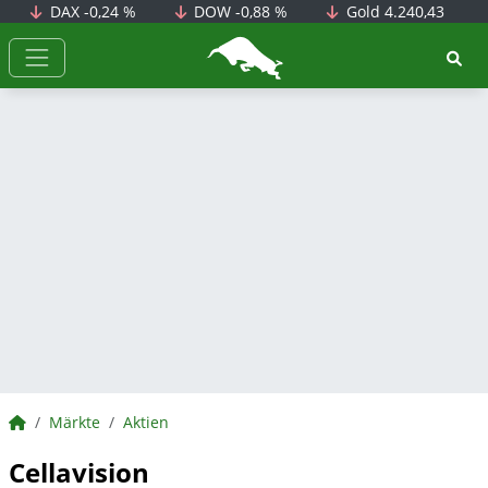
DAX
-0,24 %
DOW
-0,88 %
Gold
4.240,43
BörsenNEWS.de
BörsenNEWS.de
Märkte
Aktien
Cellavision