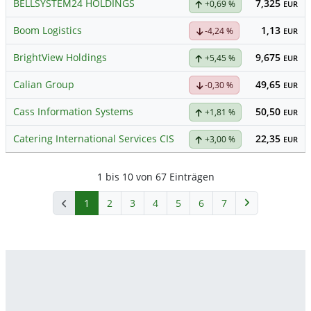
BELLSYSTEM24 HOLDINGS
7,325
+0,69 %
EUR
Boom Logistics
1,13
-4,24 %
EUR
BrightView Holdings
9,675
+5,45 %
EUR
Calian Group
49,65
-0,30 %
EUR
Cass Information Systems
50,50
+1,81 %
EUR
Catering International Services CIS
22,35
+3,00 %
EUR
1 bis 10 von 67 Einträgen
1
2
3
4
5
6
7