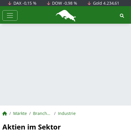
DAX
-0,15 %
DOW
-0,98 %
Gold
4.234,61
BörsenNEWS.de
BörsenNEWS.de
Märkte
Branchen
Industrie
Aktien im Sektor