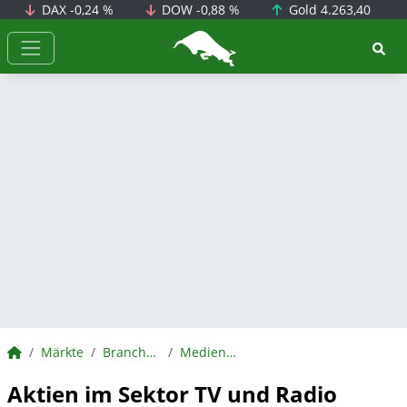
DAX
-0,24 %
DOW
-0,88 %
Gold
4.263,40
BörsenNEWS.de
BörsenNEWS.de
Märkte
Branchen
Medien, Unterhaltung und Freizeit
Aktien im Sektor TV und Radio