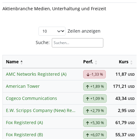
Aktienbranche Medien, Unterhaltung und Freizeit
Zeilen anzeigen
Suche:
Name
Perf.
Kurs
AMC Networks Registered (A)
11,87
-1,33 %
USD
American Tower
171,21
+1,89 %
USD
Cogeco Communications
43,34
+1,09 %
USD
E.W. Scripps Company (New) Registered (A)
2,95
+2,79 %
USD
Fox Registered (A)
61,79
+5,30 %
USD
Fox Registered (B)
55,37
+6,07 %
USD