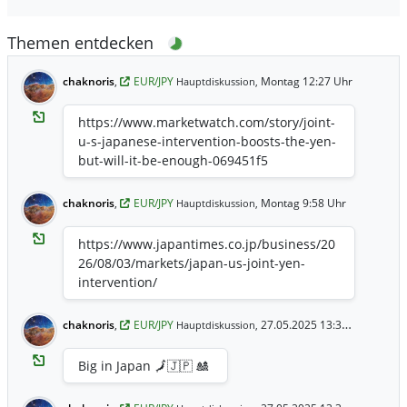
Themen entdecken
chaknoris
,
EUR/JPY
Montag 12:27 Uhr
Hauptdiskussion,
https://www.marketwatch.com/story/joint-
u-s-japanese-intervention-boosts-the-yen-
but-will-it-be-enough-069451f5
chaknoris
,
EUR/JPY
Montag 9:58 Uhr
Hauptdiskussion,
https://www.japantimes.co.jp/business/20
26/08/03/markets/japan-us-joint-yen-
intervention/
chaknoris
,
EUR/JPY
27.05.2025 13:33 Uhr
Hauptdiskussion,
Big in Japan 🗾🇯🇵 🎎