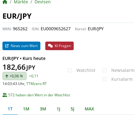
BörsenNEWS.de
Märkte
Devisen
EUR/JPY
965262
EU0009652627
EUR/JPY
WKN:
ISIN:
Kürzel:
News zum Wert
KI-Fragen
EUR/JPY • Kurs heute
182,66
JPY
Watchlist
Newsalarm
+0,06 %
+0,11
Kursalarm
14:03:43 Uhr
,
TTMzero RT
572 haben den Wert in der Watchlist
1T
1M
3M
1J
5J
MAX