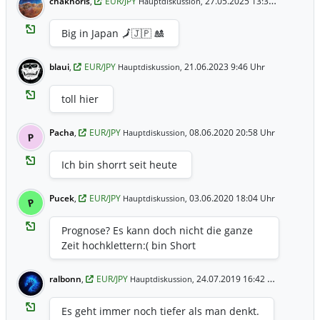
chaknoris
,
EUR/JPY
27.05.2025 13:33 Uhr
Hauptdiskussion,
Big in Japan 🗾🇯🇵 🎎
blaui
,
EUR/JPY
21.06.2023 9:46 Uhr
Hauptdiskussion,
toll hier
Pacha
,
EUR/JPY
08.06.2020 20:58 Uhr
Hauptdiskussion,
P
Ich bin shorrt seit heute
Pucek
,
EUR/JPY
03.06.2020 18:04 Uhr
Hauptdiskussion,
P
Prognose? Es kann doch nicht die ganze
Zeit hochklettern:( bin Short
ralbonn
,
EUR/JPY
24.07.2019 16:42 Uhr
Hauptdiskussion,
Es geht immer noch tiefer als man denkt.