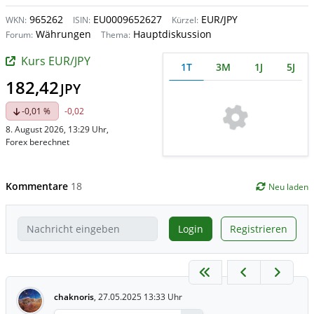
965262
EU0009652627
EUR/JPY
WKN:
ISIN:
Kürzel:
Währungen
Hauptdiskussion
Forum:
Thema:
Kurs EUR/JPY
1T
3M
1J
5J
182,42
JPY
-0,01 %
-0,02
8. August 2026, 13:29 Uhr
,
Forex berechnet
Kommentare
18
Neu laden
Login
Registrieren
chaknoris
,
27.05.2025 13:33 Uhr