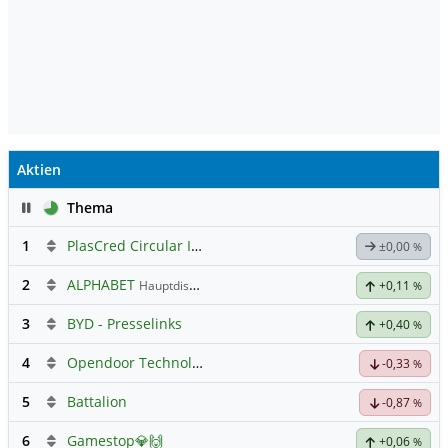
Aktien
Pause
Thema
1
PlasCred Circular Innovations
±0,00
%
2
ALPHABET
Hauptdiskussion
+0,11
%
3
BYD - Presselinks
+0,40
%
4
Opendoor Technologies
Hauptdiskussion
-0,33
%
5
Battalion
-0,87
%
6
Gamestop💎🙌
+0,06
%