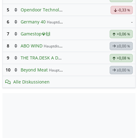
5
Opendoor Technologies
Hauptdiskussion
-0,33
%
6
Germany 40
-
Hauptdiskussion
7
Gamestop💎🙌
+0,06
%
8
ABO WIND
Hauptdiskussion
±0,00
%
9
THE TRA.DESK A DL-,000001
Hauptdiskussion
+0,08
%
10
Beyond Meat
Hauptdiskussion
±0,00
%
Alle Diskussionen