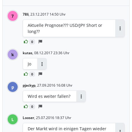
78li
,
23.12.2017 14:50 Uhr
7
Aktuelle Prognose??? USD/JPY Short or
long??
Antwor
0
kutas
,
08.12.2017 23:36 Uhr
k
Jo
Antworten
0
pjackyp
,
27.09.2016 16:08 Uhr
p
Wird es weiter fallen?
Antworten
0
Looser
,
25.07.2016 18:37 Uhr
L
Der Markt wird in einigen Tagen wieder