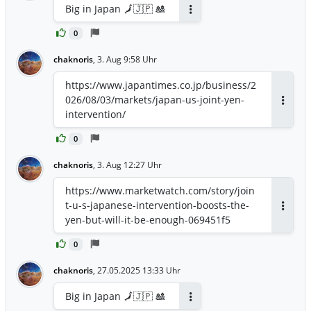
Big in Japan 🗾🇯🇵 🎎
Antworten
0
chaknoris
,
3. Aug 9:58 Uhr
https://www.japantimes.co.jp/business/2
026/08/03/markets/japan-us-joint-yen-
Antwor
intervention/
0
chaknoris
,
3. Aug 12:27 Uhr
https://www.marketwatch.com/story/join
t-u-s-japanese-intervention-boosts-the-
Antwor
yen-but-will-it-be-enough-069451f5
0
chaknoris
,
27.05.2025 13:33 Uhr
Big in Japan 🗾🇯🇵 🎎
Antworten