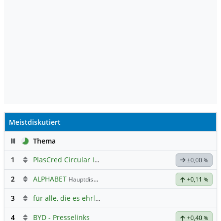
Meistdiskutiert
Pause
Thema
1
PlasCred Circular Innovations
±0,00
%
2
ALPHABET
Hauptdiskussion
+0,11
%
3
für alle, die es ehrlich meinen beim Traden.
4
BYD - Presselinks
+0,40
%