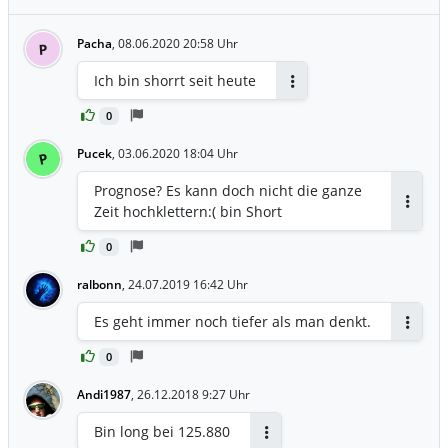
Pacha
,
08.06.2020 20:58 Uhr
P
Ich bin shorrt seit heute
Antworten
0
Pucek
,
03.06.2020 18:04 Uhr
P
Prognose? Es kann doch nicht die ganze
Zeit hochklettern:( bin Short
Antwor
0
ralbonn
,
24.07.2019 16:42 Uhr
Es geht immer noch tiefer als man denkt.
Antwor
0
Andi1987
,
26.12.2018 9:27 Uhr
Bin long bei 125.880
Antworten