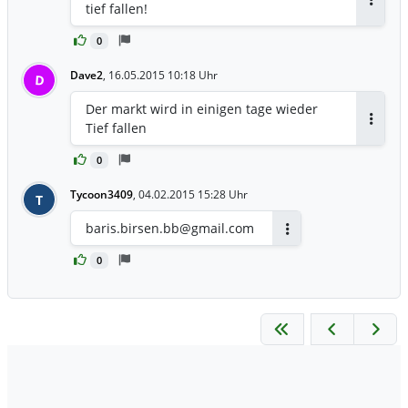
tief fallen!
Antwor
0
Dave2
,
16.05.2015 10:18 Uhr
D
Der markt wird in einigen tage wieder
Tief fallen
Antwor
0
Tycoon3409
,
04.02.2015 15:28 Uhr
T
baris.birsen.bb@gmail.com
Antworten
0