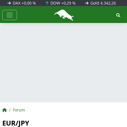
DAX
+0,00 %
DOW
+0,29 %
Gold
4.342,26
BörsenNEWS.de
BörsenNEWS.de
Forum
EUR/JPY