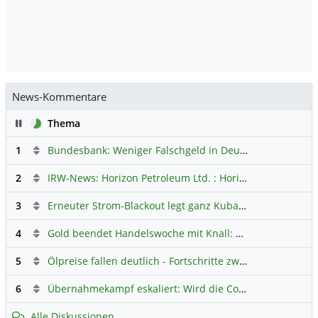
News-Kommentare
Pause
Thema
1
Bundesbank: Weniger Falschgeld in Deutschland
Hauptdi
2
IRW-News: Horizon Petroleum Ltd. : Horizon Petroleum beginnt mit der Testförderung im Projekt Lachowice in Polen und schließt die Platzierung einer überzeichneten Wandelanleihe ab
3
Erneuter Strom-Blackout legt ganz Kuba lahm
Hauptdiskus
4
Gold beendet Handelswoche mit Knall: Barrick Mining – Ist diese Aktie wieder ein Kauf?
5
Ölpreise fallen deutlich - Fortschritte zwischen USA und Iran belasten
6
Übernahmekampf eskaliert: Wird die Commerzbank italienisch?
Alle Diskussionen