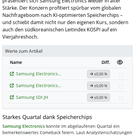
präsentiert sich Samsung Electronics wieder in alter
Stärke. Der Konzern profitiert spürbar vom globalen
Nachfrageboom nach KI-optimierten Speicherchips –
und schiebt damit nicht nur den eigenen Kurs, sondern
auch den südkoreanischen Leitindex KOSPI auf ein
Vierjahreshoch.
Werte zum Artikel
Name
Diff.
Samsung Electronics (Spons. GDR)
±0,00 %
Watc
Samsung Electronics (Spons. GDR)
±0,00 %
Watc
Samsung SDI JH
±0,00 %
Watc
Starkes Quartal dank Speicherchips
Samsung Electronics
konnte im abgelaufenen Quartal ein
bemerkenswertes Comeback feiern. Laut Analystenschätzungen