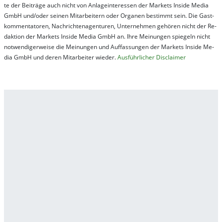
te der Bei­trä­ge auch nicht von An­la­ge­in­te­res­sen der Mar­kets In­side Me­dia
GmbH und/oder sei­nen Mit­ar­bei­tern oder Or­ga­nen be­stim­mt sein. Die Gast­
kom­men­ta­tor­en, Nach­rich­ten­ag­en­tur­en, Un­ter­neh­men ge­hör­en nicht der Re­
dak­tion der Mar­kets In­side Me­dia GmbH an. Ihre Mei­nung­en spie­geln nicht
not­wen­di­ger­wei­se die Mei­nung­en und Auf­fas­sung­en der Mar­kets In­side Me­
dia GmbH und de­ren Mit­ar­bei­ter wie­der.
Aus­führ­lich­er Dis­clai­mer