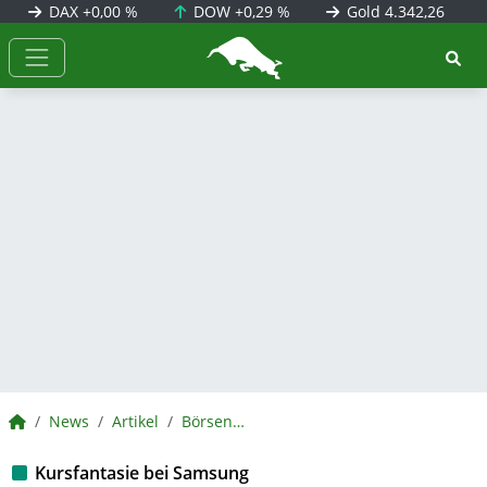
DAX
+0,00 %
DOW
+0,29 %
Gold
4.342,26
BörsenNEWS.de
BörsenNEWS.de
News
Artikel
BörsenNEWS.de
Kursfantasie bei Samsung