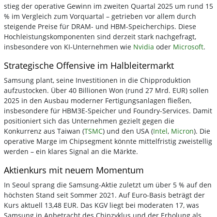
stieg der operative Gewinn im zweiten Quartal 2025 um rund 15
% im Vergleich zum Vorquartal – getrieben vor allem durch
steigende Preise für DRAM- und HBM-Speicherchips. Diese
Hochleistungskomponenten sind derzeit stark nachgefragt,
insbesondere von KI-Unternehmen wie
Nvidia
oder
Microsoft
.
Strategische Offensive im Halbleitermarkt
Samsung plant, seine Investitionen in die Chipproduktion
aufzustocken. Über 40 Billionen Won (rund 27 Mrd. EUR) sollen
2025 in den Ausbau moderner Fertigungsanlagen fließen,
insbesondere für HBM3E-Speicher und Foundry-Services. Damit
positioniert sich das Unternehmen gezielt gegen die
Konkurrenz aus Taiwan (
TSMC
) und den USA (
Intel
,
Micron
). Die
operative Marge im Chipsegment könnte mittelfristig zweistellig
werden – ein klares Signal an die Märkte.
Aktienkurs mit neuem Momentum
In Seoul sprang die Samsung-Aktie zuletzt um über 5 % auf den
höchsten Stand seit Sommer 2021. Auf Euro-Basis beträgt der
Kurs aktuell 13,48 EUR. Das KGV liegt bei moderaten 17, was
Samsung in Anbetracht des Chipzyklus und der Erholung als