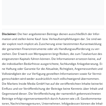
Dis­clai­mer:
Die hier an­ge­bo­te­nen Bei­trä­ge die­nen aus­schließ­lich der In­for­
ma­t­ion und stel­len kei­ne Kauf- bzw. Ver­kaufs­em­pfeh­lung­en dar. Sie sind we­
der ex­pli­zit noch im­pli­zit als Zu­sich­er­ung ei­ner be­stim­mt­en Kurs­ent­wick­lung
der ge­nan­nt­en Fi­nanz­in­stru­men­te oder als Handl­ungs­auf­for­der­ung zu ver­
steh­en. Der Er­werb von Wert­pa­pier­en birgt Ri­si­ken, die zum To­tal­ver­lust des
ein­ge­setz­ten Ka­pi­tals füh­ren kön­nen. Die In­for­ma­tion­en er­setz­en kei­ne, auf
die in­di­vi­du­el­len Be­dür­fnis­se aus­ge­rich­te­te, fach­kun­di­ge An­la­ge­be­ra­tung. Ei­
ne Haf­tung oder Ga­ran­tie für die Ak­tu­ali­tät, Rich­tig­keit, An­ge­mes­sen­heit und
Vol­lständ­ig­keit der zur Ver­fü­gung ge­stel­lt­en In­for­ma­tion­en so­wie für Ver­mö­
gens­schä­den wird we­der aus­drück­lich noch stil­lschwei­gend über­nom­men.
Die Mar­kets In­side Me­dia GmbH hat auf die ver­öf­fent­lich­ten In­hal­te kei­ner­lei
Ein­fluss und vor Ver­öf­fent­lich­ung der Bei­trä­ge kei­ne Ken­nt­nis über In­halt und
Ge­gen­stand die­ser. Die Ver­öf­fent­lich­ung der na­ment­lich ge­kenn­zeich­net­en
Bei­trä­ge er­folgt ei­gen­ver­ant­wort­lich durch Au­tor­en wie z.B. Gast­kom­men­ta­
tor­en, Nach­richt­en­ag­en­tur­en, Un­ter­neh­men. In­fol­ge­des­sen kön­nen die In­hal­