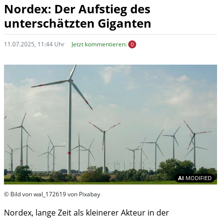
Nordex: Der Aufstieg des
unterschätzten Giganten
11.07.2025, 11:44 Uhr
Jetzt kommentieren:
0
In
AI
MODIFIED
© Bild von wal_172619 von Pixabay
Nordex, lange Zeit als kleinerer Akteur in der