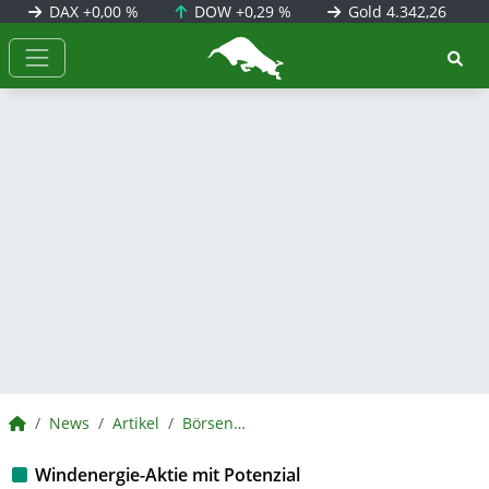
DAX
+0,00 %
DOW
+0,29 %
Gold
4.342,26
BörsenNEWS.de
BörsenNEWS.de
News
Artikel
BörsenNEWS.de
Windenergie-Aktie mit Potenzial