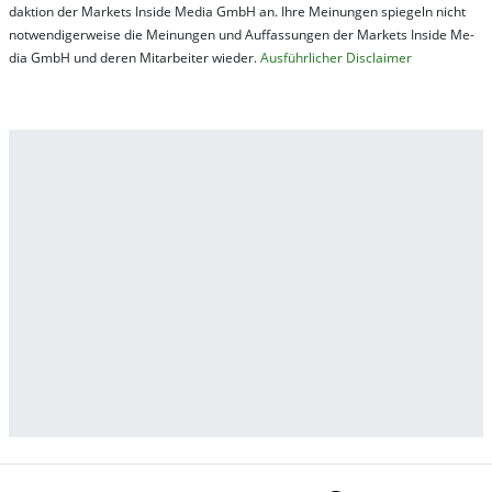
dak­tion der Mar­kets In­side Me­dia GmbH an. Ihre Mei­nung­en spie­geln nicht
not­wen­di­ger­wei­se die Mei­nung­en und Auf­fas­sung­en der Mar­kets In­side Me­
dia GmbH und de­ren Mit­ar­bei­ter wie­der.
Aus­führ­lich­er Dis­clai­mer