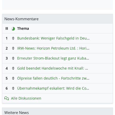
News-Kommentare
Pause
Thema
1
Bundesbank: Weniger Falschgeld in Deutschland
Hauptdi
2
IRW-News: Horizon Petroleum Ltd. : Horizon Petroleum beginnt mit der Testförderung im Projekt Lachowice in Polen und schließt die Platzierung einer überzeichneten Wandelanleihe ab
3
Erneuter Strom-Blackout legt ganz Kuba lahm
Hauptdiskus
4
Gold beendet Handelswoche mit Knall: Barrick Mining – Ist diese Aktie wieder ein Kauf?
5
Ölpreise fallen deutlich - Fortschritte zwischen USA und Iran belasten
6
Übernahmekampf eskaliert: Wird die Commerzbank italienisch?
Alle Diskussionen
Weitere News