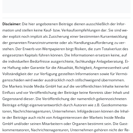
Dis­clai­mer:
Die hier an­ge­bo­te­nen Bei­trä­ge die­nen aus­schließ­lich der In­for­
ma­t­ion und stel­len kei­ne Kauf- bzw. Ver­kaufs­em­pfeh­lung­en dar. Sie sind we­
der ex­pli­zit noch im­pli­zit als Zu­sich­er­ung ei­ner be­stim­mt­en Kurs­ent­wick­lung
der ge­nan­nt­en Fi­nanz­in­stru­men­te oder als Handl­ungs­auf­for­der­ung zu ver­
steh­en. Der Er­werb von Wert­pa­pier­en birgt Ri­si­ken, die zum To­tal­ver­lust des
ein­ge­setz­ten Ka­pi­tals füh­ren kön­nen. Die In­for­ma­tion­en er­setz­en kei­ne, auf
die in­di­vi­du­el­len Be­dür­fnis­se aus­ge­rich­te­te, fach­kun­di­ge An­la­ge­be­ra­tung. Ei­
ne Haf­tung oder Ga­ran­tie für die Ak­tu­ali­tät, Rich­tig­keit, An­ge­mes­sen­heit und
Vol­lständ­ig­keit der zur Ver­fü­gung ge­stel­lt­en In­for­ma­tion­en so­wie für Ver­mö­
gens­schä­den wird we­der aus­drück­lich noch stil­lschwei­gend über­nom­men.
Die Mar­kets In­side Me­dia GmbH hat auf die ver­öf­fent­lich­ten In­hal­te kei­ner­lei
Ein­fluss und vor Ver­öf­fent­lich­ung der Bei­trä­ge kei­ne Ken­nt­nis über In­halt und
Ge­gen­stand die­ser. Die Ver­öf­fent­lich­ung der na­ment­lich ge­kenn­zeich­net­en
Bei­trä­ge er­folgt ei­gen­ver­ant­wort­lich durch Au­tor­en wie z.B. Gast­kom­men­ta­
tor­en, Nach­richt­en­ag­en­tur­en, Un­ter­neh­men. In­fol­ge­des­sen kön­nen die In­hal­
te der Bei­trä­ge auch nicht von An­la­ge­in­te­res­sen der Mar­kets In­side Me­dia
GmbH und/oder sei­nen Mit­ar­bei­tern oder Or­ga­nen be­stim­mt sein. Die Gast­
kom­men­ta­tor­en, Nach­rich­ten­ag­en­tur­en, Un­ter­neh­men ge­hör­en nicht der Re­