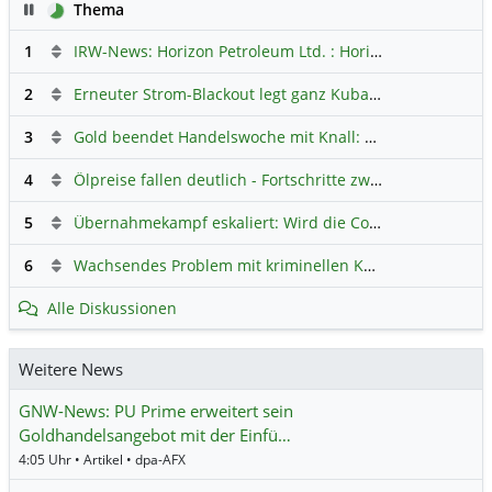
Pause
Thema
1
IRW-News: Horizon Petroleum Ltd. : Horizon Petroleum beginnt mit der Testförderung im Projekt Lachowice in Polen und schließt die Platzierung einer überzeichneten Wandelanleihe ab
2
Erneuter Strom-Blackout legt ganz Kuba lahm
Hauptdiskus
3
Gold beendet Handelswoche mit Knall: Barrick Mining – Ist diese Aktie wieder ein Kauf?
4
Ölpreise fallen deutlich - Fortschritte zwischen USA und Iran belasten
5
Übernahmekampf eskaliert: Wird die Commerzbank italienisch?
6
Wachsendes Problem mit kriminellen Kunden im Online-Handel
Alle Diskussionen
Weitere News
GNW-News: PU Prime erweitert sein
Goldhandelsangebot mit der Einfü…
4:05 Uhr • Artikel • dpa-AFX