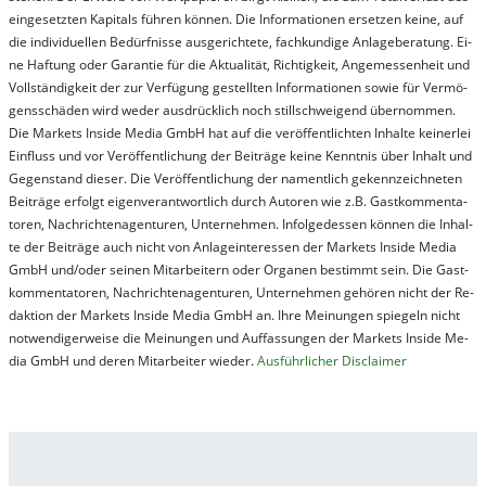
ein­ge­setz­ten Ka­pi­tals füh­ren kön­nen. Die In­for­ma­tion­en er­setz­en kei­ne, auf
die in­di­vi­du­el­len Be­dür­fnis­se aus­ge­rich­te­te, fach­kun­di­ge An­la­ge­be­ra­tung. Ei­
ne Haf­tung oder Ga­ran­tie für die Ak­tu­ali­tät, Rich­tig­keit, An­ge­mes­sen­heit und
Vol­lständ­ig­keit der zur Ver­fü­gung ge­stel­lt­en In­for­ma­tion­en so­wie für Ver­mö­
gens­schä­den wird we­der aus­drück­lich noch stil­lschwei­gend über­nom­men.
Die Mar­kets In­side Me­dia GmbH hat auf die ver­öf­fent­lich­ten In­hal­te kei­ner­lei
Ein­fluss und vor Ver­öf­fent­lich­ung der Bei­trä­ge kei­ne Ken­nt­nis über In­halt und
Ge­gen­stand die­ser. Die Ver­öf­fent­lich­ung der na­ment­lich ge­kenn­zeich­net­en
Bei­trä­ge er­folgt ei­gen­ver­ant­wort­lich durch Au­tor­en wie z.B. Gast­kom­men­ta­
tor­en, Nach­richt­en­ag­en­tur­en, Un­ter­neh­men. In­fol­ge­des­sen kön­nen die In­hal­
te der Bei­trä­ge auch nicht von An­la­ge­in­te­res­sen der Mar­kets In­side Me­dia
GmbH und/oder sei­nen Mit­ar­bei­tern oder Or­ga­nen be­stim­mt sein. Die Gast­
kom­men­ta­tor­en, Nach­rich­ten­ag­en­tur­en, Un­ter­neh­men ge­hör­en nicht der Re­
dak­tion der Mar­kets In­side Me­dia GmbH an. Ihre Mei­nung­en spie­geln nicht
not­wen­di­ger­wei­se die Mei­nung­en und Auf­fas­sung­en der Mar­kets In­side Me­
dia GmbH und de­ren Mit­ar­bei­ter wie­der.
Aus­führ­lich­er Dis­clai­mer