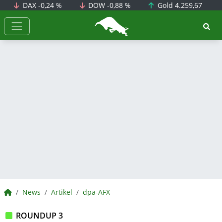
DAX
-0,24 %
DOW
-0,88 %
Gold
4.259,67
BörsenNEWS.de
BörsenNEWS.de
News
Artikel
dpa-AFX
ROUNDUP 3