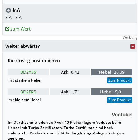
k.A.
k.A.
k.A.
zum Wert
Werbung
Weiter abwärts?
Kurzfristig positionieren
BD2Y55
Ask:
0,42
Hebel:
20,39
mit
starkem Hebel
Zum Produkt
BD2FR5
Ask:
1,71
Hebel:
5,01
mit
kleinem Hebel
Zum Produkt
Im Durchschnitt erleiden 7 von 10 Kleinanlegern Verluste beim
Handel mit Turbo-Zertifikaten. Turbo-Zertifikate sind hoch
risikoreiche Produkte und nicht für langfristige Anlagestrategien
geeignet.