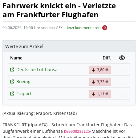
Fahrwerk knickt ein - Verletzte
am Frankfurter Flughafen
04.06.2026, 16:56 Uhr von dpa-AFX
Jetzt kommentieren:
0
Werte zum Artikel
Name
Diff.
Deutsche Lufthansa
-3,80 %
Watch
Boeing
-3,33 %
Watch
Fraport
-1,11 %
Watch
(Aktualisierung: Fraport, Krisenstab)
FRANKFURT (dpa-AFX) - Schreck am Frankfurter Flughafen: Das
Bugfahrwerk einer Lufthansa
-Maschine ist vor
DE0008232125
dem Terminal eingeknickt. Mitarbeiter wurden verletzt, wie die