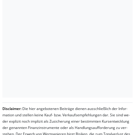
Dis­clai­mer:
Die hier an­ge­bo­te­nen Bei­trä­ge die­nen aus­schließ­lich der In­for­
ma­t­ion und stel­len kei­ne Kauf- bzw. Ver­kaufs­em­pfeh­lung­en dar. Sie sind we­
der ex­pli­zit noch im­pli­zit als Zu­sich­er­ung ei­ner be­stim­mt­en Kurs­ent­wick­lung
der ge­nan­nt­en Fi­nanz­in­stru­men­te oder als Handl­ungs­auf­for­der­ung zu ver­
steh­en. Der Er­werb von Wert­pa­pier­en birgt Ri­si­ken, die zum To­tal­ver­lust des