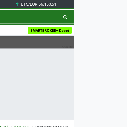
BTC/EUR
56.150,51
SMARTBROKER+ Depot
Anzeige