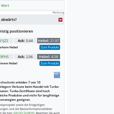
 Wert
Werbung
 abwärts?
ristig positionieren
1JZ2
Ask:
0,44
Hebel:
21,97
arkem Hebel
Zum Produkt
9FH5
Ask:
2,06
Hebel:
4,58
einem Hebel
Zum Produkt
chschnitt erleiden 7 von 10
nlegern Verluste beim Handel mit Turbo-
ikaten. Turbo-Zertifikate sind hoch
reiche Produkte und nicht für langfristige
strategien geeignet.
sisprospekt sowie die Endgültigen
ungen und die Basisinformationsblätter
n Sie hier:
GN1JZ2
GU9FH5
. Beachten Sie auch