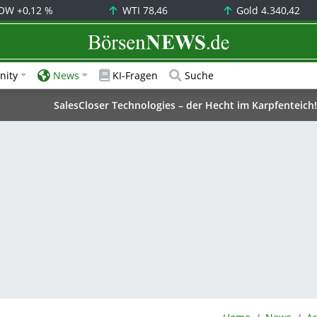
OW
+0,12 %
WTI
78,46
Gold
4.340,42
BörsenNEWS.de
ity
News
KI-Fragen
Suche
SalesCloser Technologies – der Hecht im Karpfenteich!
BörsenNEWS.de