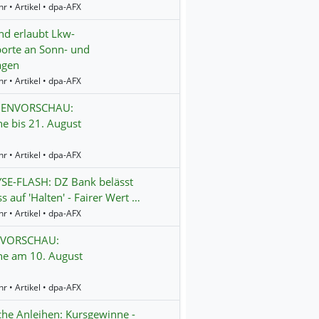
r • Artikel • dpa-AFX
nd erlaubt Lkw-
orte an Sonn- und
agen
r • Artikel • dpa-AFX
ENVORSCHAU:
e bis 21. August
r • Artikel • dpa-AFX
SE-FLASH: DZ Bank belässt
s auf 'Halten' - Fairer Wert …
r • Artikel • dpa-AFX
SVORSCHAU:
ne am 10. August
r • Artikel • dpa-AFX
he Anleihen: Kursgewinne -