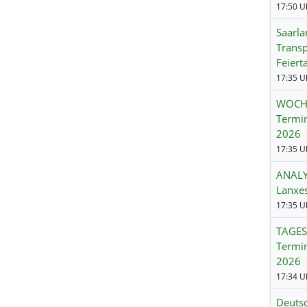
17:50 Uh
Saarla
Transp
Feiert
17:35 Uh
WOCH
Termin
2026
17:35 Uh
ANALY
Lanxes
17:35 Uh
TAGE
Termi
2026
17:34 Uh
Deutsc