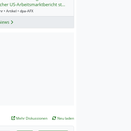
her US-Arbeitsmarktbericht st…
r • Artikel • dpa-AFX
News
Mehr Diskussionen
Neu laden