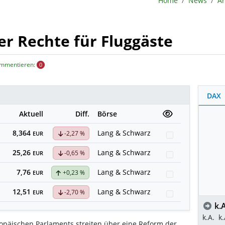
Home
News
Ar
r Rechte für Fluggäste
ommentieren:
0
DAX
Aktuell
Diff.
Börse
8,364
Lang & Schwarz
-2,27 %
Watchlist
EUR
25,26
Lang & Schwarz
-0,65 %
Watchlist
EUR
7,76
Lang & Schwarz
+0,23 %
Watchlist
EUR
12,51
Lang & Schwarz
-2,70 %
Watchlist
EUR
k.A
k.A.
k.
ropäischen Parlaments streiten über eine Reform der