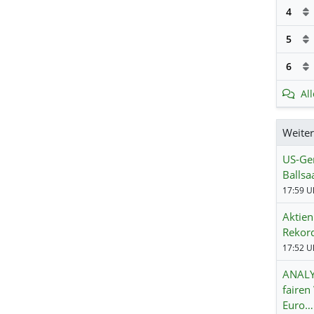
4
5
6
Al
Weite
US-Ger
Ballsa
17:59 Uh
Aktien
Rekord
17:52 Uh
ANALY
fairen
Euro…