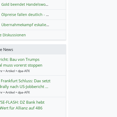
Gold beendet Handelswoche mit Knall: Barrick Mining – Ist diese Aktie wieder ein Kauf?
Ölpreise fallen deutlich - Fortschritte zwischen USA und Iran belasten
Übernahmekampf eskaliert: Wird die Commerzbank italienisch?
H
le Diskussionen
re News
icht: Bau von Trumps
al muss vorerst stoppen
r • Artikel • dpa-AFX
 Frankfurt Schluss: Dax setzt
rally nach US-Jobbericht …
r • Artikel • dpa-AFX
SE-FLASH: DZ Bank hebt
 Wert für Allianz auf 486