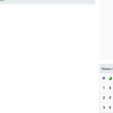
News-
Pau
1
2
3