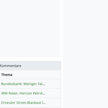
Kommentare
se
Thema
Bundesbank: Weniger Falschgeld in Deutschland
Hauptdiskussion
IRW-News: Horizon Petroleum Ltd. : Horizon Petroleum beginnt mit der Testförderung im Projekt Lachowice in Polen und schließt die Platzierung einer überzeichneten Wandelanleihe ab
Erneuter Strom-Blackout legt ganz Kuba lahm
Hauptdiskussion