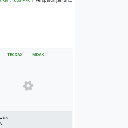
tikel
dpa-AFX
Verspätungen und Co.: Diskussionen über Rechte für Fluggäste
TECDAX
MDAX
.
k.A.
A.