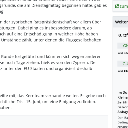
ngsrunde, die am Dienstagmittag begonnen hatte, gab es
zum
ng.
Weiter
n der zyprischen Ratspräsidentschaft vor allem über
ätungen. Dabei ging es insbesondere darum, ab
uch auf eine Entschädigung in welcher Höhe haben
Kurzf
 Umstände zählt, unter denen die Fluggesellschaften
GN
mit
st
 Runde fortgeführt und könnten sich wegen anderer
se noch Tage ziehen, hieß es von den Zyprern. Der
GU
tz unter den EU-Staaten und organisiert deshalb
mit
kl
Im Dur
ilte mit, das Kernteam verhandle weiter. Es gebe noch
Kleina
htliche Frist 15. Juni, um eine Einigung zu finden.
Zertif
haben.
risiko
Anlage
Den Ba
Beding
erhalte