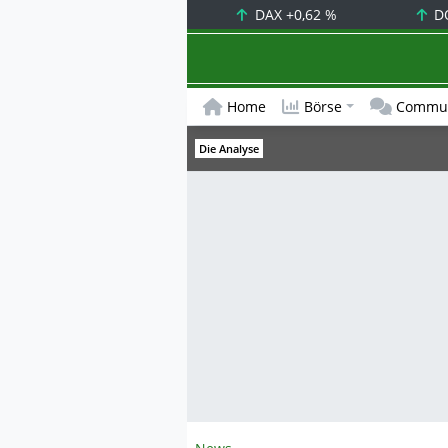
DAX
+0,62 %
D
Home
Börse
Commun
Die Analyse