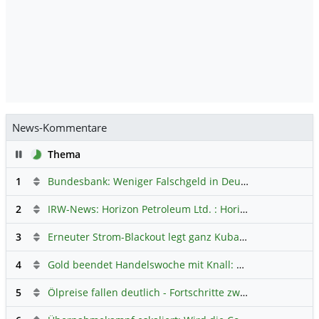
News-Kommentare
Pause
Thema
1
Bundesbank: Weniger Falschgeld in Deutschland
Hauptdi
2
IRW-News: Horizon Petroleum Ltd. : Horizon Petroleum beginnt mit der Testförderung im Projekt Lachowice in Polen und schließt die Platzierung einer überzeichneten Wandelanleihe ab
3
Erneuter Strom-Blackout legt ganz Kuba lahm
Hauptdiskus
4
Gold beendet Handelswoche mit Knall: Barrick Mining – Ist diese Aktie wieder ein Kauf?
5
Ölpreise fallen deutlich - Fortschritte zwischen USA und Iran belasten