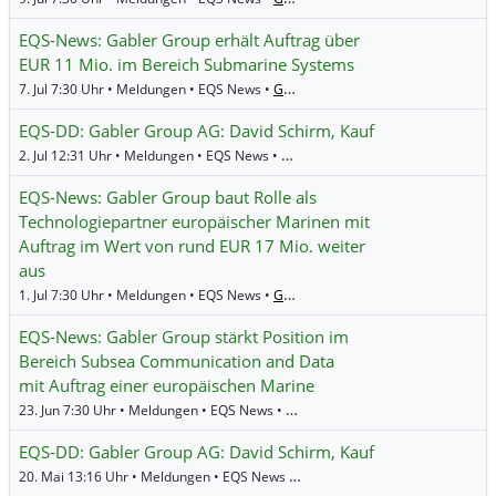
EQS-News: Gabler Group erhält Auftrag über
EUR 11 Mio. im Bereich Submarine Systems
7. Jul 7:30 Uhr • Meldungen • EQS News •
Gabler Group
EQS-DD: Gabler Group AG: David Schirm, Kauf
2. Jul 12:31 Uhr • Meldungen • EQS News •
Gabler Group
EQS-News: Gabler Group baut Rolle als
Technologiepartner europäischer Marinen mit
Auftrag im Wert von rund EUR 17 Mio. weiter
aus
1. Jul 7:30 Uhr • Meldungen • EQS News •
Gabler Group
EQS-News: Gabler Group stärkt Position im
Bereich Subsea Communication and Data
mit Auftrag einer europäischen Marine
23. Jun 7:30 Uhr • Meldungen • EQS News •
Gabler Group
EQS-DD: Gabler Group AG: David Schirm, Kauf
20. Mai 13:16 Uhr • Meldungen • EQS News •
Gabler Group