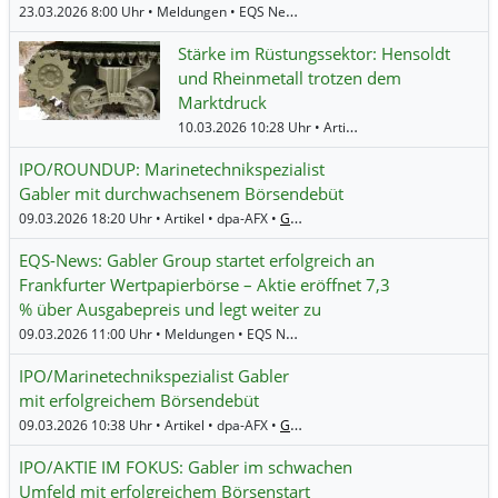
23.03.2026 8:00 Uhr • Meldungen • EQS News •
Gabler Group
Stärke im Rüstungssektor: Hensoldt
und Rheinmetall trotzen dem
Marktdruck
10.03.2026 10:28 Uhr • Artikel • BörsenNEWS.de •
R
IPO/ROUNDUP: Marinetechnikspezialist
Gabler mit durchwachsenem Börsendebüt
09.03.2026 18:20 Uhr • Artikel • dpa-AFX •
Gabler Group
EQS-News: Gabler Group startet erfolgreich an
Frankfurter Wertpapierbörse – Aktie eröffnet 7,3
% über Ausgabepreis und legt weiter zu
09.03.2026 11:00 Uhr • Meldungen • EQS News •
Gabler Group
IPO/Marinetechnikspezialist Gabler
mit erfolgreichem Börsendebüt
09.03.2026 10:38 Uhr • Artikel • dpa-AFX •
Gabler Group
IPO/AKTIE IM FOKUS: Gabler im schwachen
Umfeld mit erfolgreichem Börsenstart