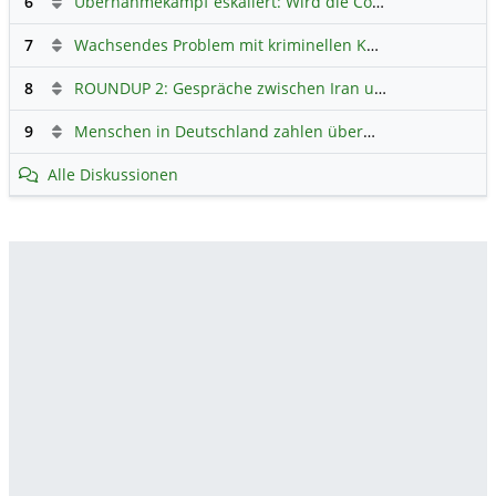
6
Übernahmekampf eskaliert: Wird die Commerzbank italienisch?
7
Wachsendes Problem mit kriminellen Kunden im Online-Handel
8
ROUNDUP 2: Gespräche zwischen Iran und USA starten - Vance optimistisch
9
Menschen in Deutschland zahlen überwiegend ohne Bargeld
Alle Diskussionen