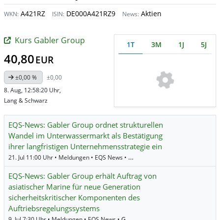
A421RZ
DE000A421RZ9
Aktien
WKN:
ISIN:
News:
Kurs Gabler Group
1T
3M
1J
5J
40,80
EUR
±0,00 %
±0,00
8. Aug, 12:58:20 Uhr,
Lang & Schwarz
EQS-News: Gabler Group ordnet strukturellen
Wandel im Unterwassermarkt als Bestätigung
ihrer langfristigen Unternehmensstrategie ein
21. Jul 11:00 Uhr • Meldungen • EQS News •
Gabler Group
EQS-News: Gabler Group erhält Auftrag von
asiatischer Marine für neue Generation
sicherheitskritischer Komponenten des
Auftriebsregelungssystems
9. Jul 7:30 Uhr • Meldungen • EQS News •
Gabler Group