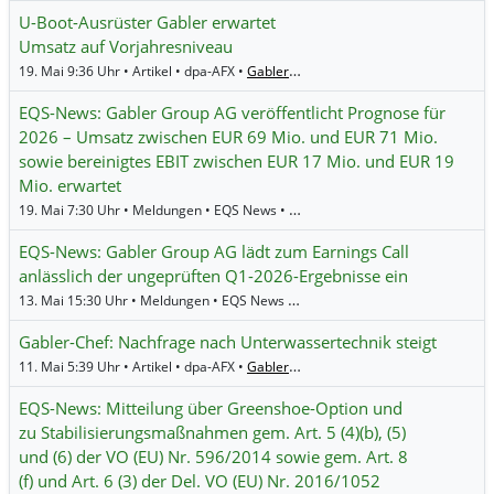
U-Boot-Ausrüster Gabler erwartet
Umsatz auf Vorjahresniveau
19. Mai 9:36 Uhr • Artikel • dpa-AFX •
Gabler Group
EQS-News: Gabler Group AG veröffentlicht Prognose für
2026 – Umsatz zwischen EUR 69 Mio. und EUR 71 Mio.
sowie bereinigtes EBIT zwischen EUR 17 Mio. und EUR 19
Mio. erwartet
19. Mai 7:30 Uhr • Meldungen • EQS News •
Gabler Group
EQS-News: Gabler Group AG lädt zum Earnings Call
anlässlich der ungeprüften Q1-2026-Ergebnisse ein
13. Mai 15:30 Uhr • Meldungen • EQS News •
Gabler Group
Gabler-Chef: Nachfrage nach Unterwassertechnik steigt
11. Mai 5:39 Uhr • Artikel • dpa-AFX •
Gabler Group
EQS-News: Mitteilung über Greenshoe-Option und
zu Stabilisierungsmaßnahmen gem. Art. 5 (4)(b), (5)
und (6) der VO (EU) Nr. 596/2014 sowie gem. Art. 8
(f) und Art. 6 (3) der Del. VO (EU) Nr. 2016/1052