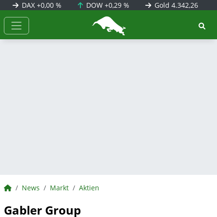
DAX
+0,00 %
DOW
+0,29 %
Gold
4.342,26
BörsenNEWS.de
BörsenNEWS.de
News
Markt
Aktien
Gabler Group