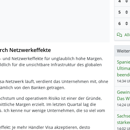
4
5
6
Al
rch Netzwerkeffekte
Weite
n- und Netzwerkeffekte für unglaublich hohe Margen.
Spanien
ldlich für die unsichtbare Infrastruktur des globalen
Ultima
beend
Visa-Netzwerk läuft, verdient das Unternehmen mit, ohne
14:34 Uh
 nämlich von den Banken getragen.
Gewinn
hstum und operativem Risiko ist einer der Gründe,
Das Wa
tliche Margen erzielt. Im letzten Quartal lag die
. Ich kenne nur wenige Unternehmen, die so viel vom
Sachse
stärke
fekt: Je mehr Händler Visa akzeptieren, desto
14:02 Uh