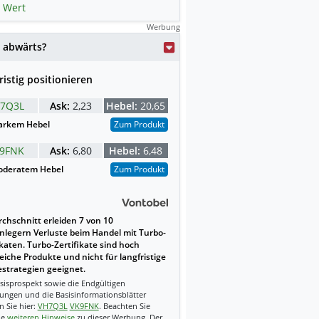
 Wert
Werbung
 abwärts?
ristig positionieren
7Q3L
Ask:
2,23
Hebel:
20,65
arkem Hebel
Zum Produkt
9FNK
Ask:
6,80
Hebel:
6,48
deratem Hebel
Zum Produkt
chschnitt erleiden 7 von 10
nlegern Verluste beim Handel mit Turbo-
ikaten. Turbo-Zertifikate sind hoch
reiche Produkte und nicht für langfristige
strategien geeignet.
sisprospekt sowie die Endgültigen
ungen und die Basisinformationsblätter
n Sie hier:
VH7Q3L
VK9FNK
. Beachten Sie
ie
weiteren Hinweise
zu dieser Werbung. Der