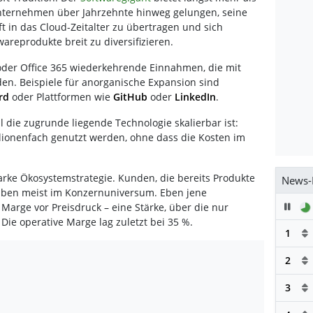
Unternehmen über Jahrzehnte hinweg gelungen, seine
 in das Cloud-Zeitalter zu übertragen und sich
areprodukte breit zu diversifizieren.
oder Office 365 wiederkehrende Einnahmen, die mit
en. Beispiele für anorganische Expansion sind
rd
oder Plattformen wie
GitHub
oder
LinkedIn
.
il die zugrunde liegende Technologie skalierbar ist:
lionenfach genutzt werden, ohne dass die Kosten im
starke Ökosystemstrategie. Kunden, die bereits Produkte
News-
iben meist im Konzernuniversum. Eben jene
Pau
arge vor Preisdruck – eine Stärke, über die nur
ie operative Marge lag zuletzt bei 35 %.
1
2
3