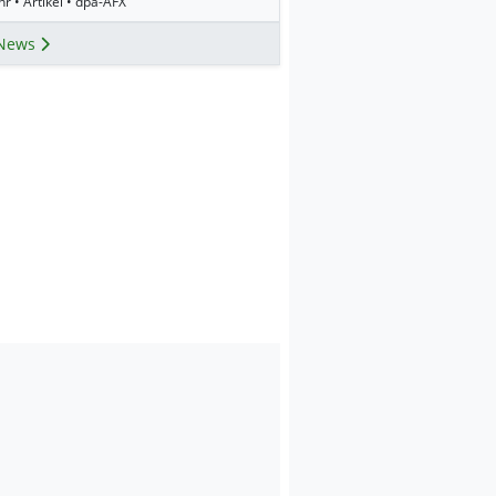
r • Artikel • dpa-AFX
News