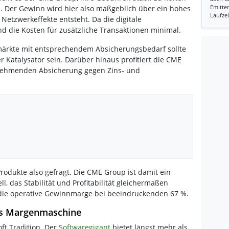
Emitten
n. Der Gewinn wird hier also maßgeblich über ein hohes
Laufzei
Netzwerkeffekte entsteht. Da die digitale
ind die Kosten für zusätzliche Transaktionen minimal.
märkte mit entsprechendem Absicherungsbedarf sollte
er Katalysator sein. Darüber hinaus profitiert die CME
unehmenden Absicherung gegen Zins- und
Produkte also gefragt. Die CME Group ist damit ein
l, das Stabilität und Profitabilität gleichermaßen
g die operative Gewinnmarge bei beeindruckenden 67 %.
als Margenmaschine
t Tradition. Der
Softwaregigant
bietet längst mehr als