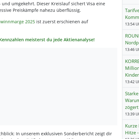
 und umgekehrt. Dieser Kreislauf sichert Visa eine
essive Preiskämpfe nahezu überflüssig.
Tarifv
Kommt 
Gewinnmarge 2025
ist zuerst erschienen auf
13:54 Uh
ROUND
n Kennzahlen meisterst du jede Aktienanalyse!
Nordpi
13:46 Uh
KORRE
Millio
Kinde
13:42 Uh
Starke
Warum
zögert
Kurze 
Hitze
blick: In unserem exklusiven Sonderbericht zeigt dir