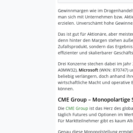
Gewinnmargen wie im Drogenhandel! 
man sich mit Unternehmen bzw. Aktie
erzielen. Unverschämt hohe Gewinne,
Das ist gut für Aktionäre, aber meist
denn hinter den Margen stehen äußer
Zufallsprodukt, sondern das Ergebnis
effizienter und skalierbarer Geschäft
Drei Konzerne stechen dabei im Jahr
A0MW32),
Microsoft
(WKN: 870747) 
beliebig verlängern, doch anhand ihre
wirtschaftliche Macht und operative E
können.
CME Group – Monopolartige S
Die
CME Group
ist das Herz des glob
täglich Futures und Optionen im Wer
Für Marktteilnehmer gibt es kaum Alt
Genau diese Monopolstellung ermögli