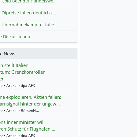
Gold beendet Handelswoche mit Knall: Barrick Mining – Ist diese Aktie wieder ein Kauf?
Ölpreise fallen deutlich - Fortschritte zwischen USA und Iran belasten
Übernahmekampf eskaliert: Wird die Commerzbank italienisch?
H
le Diskussionen
re News
 stellt Italien
tum: Grenzkontrollen
en
r • Artikel • dpa-AFX
e explodieren, Aktien fallen:
rnsignal hinter der ungew…
14:24 Uhr • Artikel • BörsenNEWS.de
ns Innenminister will
ren Schutz für Flughafen …
r • Artikel • dpa-AFX