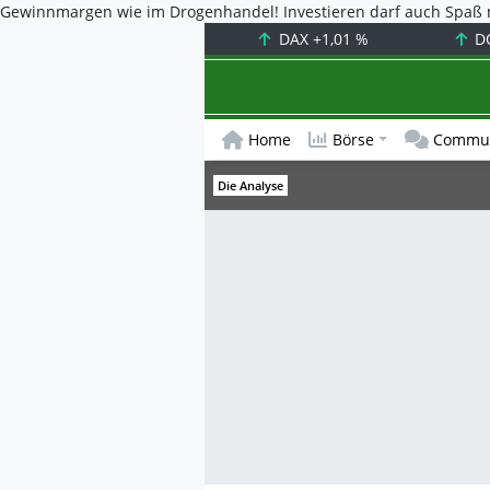
Gewinnmargen wie im Drogenhandel! Investieren darf auch Spaß m
DAX
+1,01 %
D
Home
Börse
Commun
Die Analyse