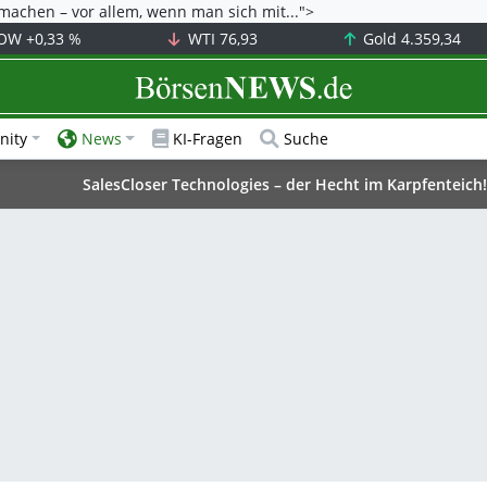
achen – vor allem, wenn man sich mit...">
OW
+0,33 %
WTI
76,93
Gold
4.359,34
BörsenNEWS.de
ity
News
KI-Fragen
Suche
SalesCloser Technologies – der Hecht im Karpfenteich!