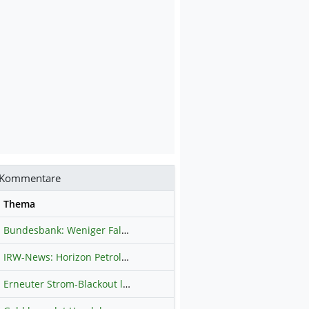
Kommentare
se
Thema
Bundesbank: Weniger Falschgeld in Deutschland
Hauptdiskussion
IRW-News: Horizon Petroleum Ltd. : Horizon Petroleum beginnt mit der Testförderung im Projekt Lachowice in Polen und schließt die Platzierung einer überzeichneten Wandelanleihe ab
Erneuter Strom-Blackout legt ganz Kuba lahm
Hauptdiskussion