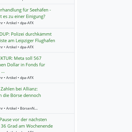
erhandlung für Seehäfen -
es zu einer Einigung?
r • Artikel • dpa-AFX
UP: Polizei durchkämmt
ste am Leipziger Flughafen
r • Artikel • dpa-AFX
KTUR: Meta soll 567
nen Dollar in Fonds für
r …
r • Artikel • dpa-AFX
 Zahlen bei Allianz:
 die Börse dennoch
13:39 Uhr • Artikel • BörsenNEWS.de
Pause vor der nächsten
 - 36 Grad am Wochenende