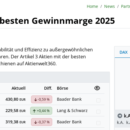
BörsenNEWS.de
Home
News
Part
r besten Gewinnmarge 2025
bilität und Effizienz zu außergewöhnlichen
DAX
n. Der Artikel 3 Aktien mit der besten
hienen auf Aktienwelt360.
Aktuell
Diff.
Börse
430,80
Baader Bank
-0,59 %
Watchlist
EUR
229,58
Lang & Schwarz
+0,44 %
Watchlist
EUR
k.A
319,38
Baader Bank
k.A.
k.
-0,37 %
Watchlist
EUR