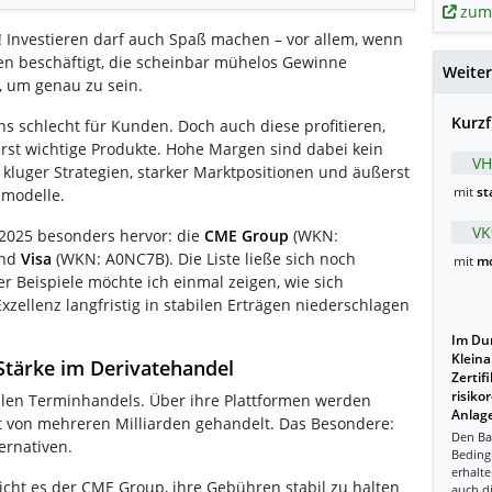
zum
Investieren darf auch Spaß machen – vor allem, wenn
n beschäftigt, die scheinbar mühelos Gewinne
Weiter
 um genau zu sein.
Kurzf
ens schlecht für Kunden. Doch auch diese profitieren,
st wichtige Produkte.
Hohe Margen sind dabei kein
VH
 kluger Strategien, starker Marktpositionen und äußerst
mit
st
smodelle.
VK
 2025 besonders hervor: die
CME Group
(WKN:
und
Visa
(WKN: A0NC7B).
Die Liste ließe sich noch
mit
mo
r Beispiele möchte ich einmal zeigen, wie sich
xzellenz langfristig in stabilen Erträgen niederschlagen
Im Dur
Kleina
tärke im Derivatehandel
Zertif
risiko
alen Terminhandels. Über ihre Plattformen werden
Anlage
t von mehreren Milliarden gehandelt. Das Besondere:
Den Ba
ernativen.
Beding
erhalte
cht es der CME Group, ihre Gebühren stabil zu halten
auch d