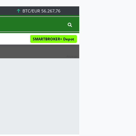
BTC/EUR
56.267,76
SMARTBROKER+ Depot
Anzeige