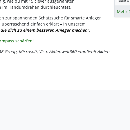
13:36 Uh
nig, wie du mit 15 clever ausgewählten
n im Handumdrehen durchleuchtest.
Mehr 
len zur spannenden Schatzsuche für smarte Anleger
 überraschend einfach erklärt – in unserem
 die dich zu einem besseren Anleger machen”
.
Kompass schärfen!
E Group, Microsoft, Visa. Aktienwelt360 empfiehlt Aktien