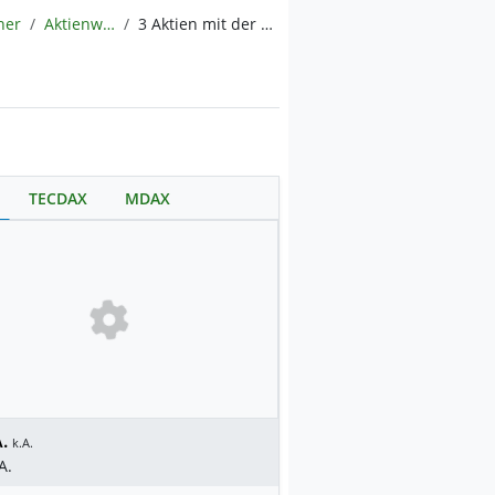
ner
Aktienwelt360
3 Aktien mit der besten Gewinnmarge 2025
TECDAX
MDAX
.
k.A.
A.