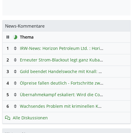
News-Kommentare
Pause
Thema
1
IRW-News: Horizon Petroleum Ltd. : Horizon Petroleum beginnt mit der Testförderung im Projekt Lachowice in Polen und schließt die Platzierung einer überzeichneten Wandelanleihe ab
2
Erneuter Strom-Blackout legt ganz Kuba lahm
Hauptdiskus
3
Gold beendet Handelswoche mit Knall: Barrick Mining – Ist diese Aktie wieder ein Kauf?
4
Ölpreise fallen deutlich - Fortschritte zwischen USA und Iran belasten
5
Übernahmekampf eskaliert: Wird die Commerzbank italienisch?
6
Wachsendes Problem mit kriminellen Kunden im Online-Handel
Alle Diskussionen