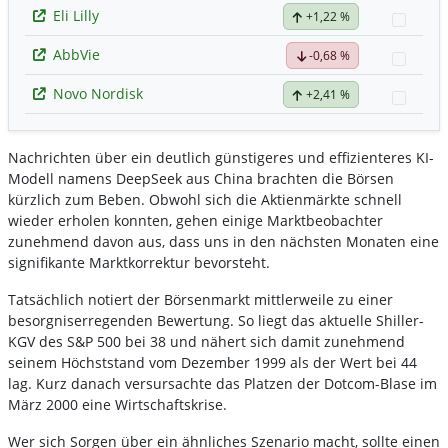
Eli Lilly
+1,22 %
Watch
AbbVie
-0,68 %
Watch
Novo Nordisk
+2,41 %
Watch
Nachrichten über ein deutlich günstigeres und effizienteres KI-
Modell namens DeepSeek aus China brachten die Börsen
kürzlich zum Beben. Obwohl sich die Aktienmärkte schnell
wieder erholen konnten, gehen einige Marktbeobachter
zunehmend davon aus, dass uns in den nächsten Monaten eine
signifikante Marktkorrektur bevorsteht.
Tatsächlich notiert der Börsenmarkt mittlerweile zu einer
besorgniserregenden Bewertung. So liegt das aktuelle Shiller-
KGV des S&P 500 bei 38 und nähert sich damit zunehmend
seinem Höchststand vom Dezember 1999 als der Wert bei 44
lag. Kurz danach versursachte das Platzen der Dotcom-Blase im
März 2000 eine Wirtschaftskrise.
Wer sich Sorgen über ein ähnliches Szenario macht, sollte einen