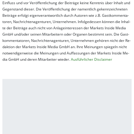
Ein­fluss und vor Ver­öf­fent­lich­ung der Bei­trä­ge kei­ne Ken­nt­nis über In­halt und
Ge­gen­stand die­ser. Die Ver­öf­fent­lich­ung der na­ment­lich ge­kenn­zeich­net­en
Bei­trä­ge er­folgt ei­gen­ver­ant­wort­lich durch Au­tor­en wie z.B. Gast­kom­men­ta­
tor­en, Nach­richt­en­ag­en­tur­en, Un­ter­neh­men. In­fol­ge­des­sen kön­nen die In­hal­
te der Bei­trä­ge auch nicht von An­la­ge­in­te­res­sen der Mar­kets In­side Me­dia
GmbH und/oder sei­nen Mit­ar­bei­tern oder Or­ga­nen be­stim­mt sein. Die Gast­
kom­men­ta­tor­en, Nach­rich­ten­ag­en­tur­en, Un­ter­neh­men ge­hör­en nicht der Re­
dak­tion der Mar­kets In­side Me­dia GmbH an. Ihre Mei­nung­en spie­geln nicht
not­wen­di­ger­wei­se die Mei­nung­en und Auf­fas­sung­en der Mar­kets In­side Me­
dia GmbH und de­ren Mit­ar­bei­ter wie­der.
Aus­führ­lich­er Dis­clai­mer