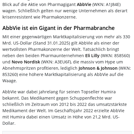
Blick auf die Aktie von Pharmagigant
AbbVie
(WKN: A1J84E)
wagen. Schließlich gelten nur wenige Unternehmen als derart
krisenresistent wie Pharmakonzerne.
AbbVie ist ein Gigant in der Pharmabranche
Mit einer gegenwärtigen Marktkapitalisierung von mehr als 330
Mrd. US-Dollar (Stand 31.01.2025) gilt AbbVie als einer der
wertvollsten Pharmakonzerne der Welt. Tatsächlich bringt
neben den beiden Pharmaunternehmen
Eli Lilly
(WKN: 858560)
und
Novo Nordisk
(WKN: A3EU6F), die massiv vom Hype um
Abnehmspritzen profitieren, lediglich
Johnson & Johnson
(WKN:
853260) eine höhere Marktkapitalisierung als AbbVie auf die
Waage.
AbbVie war dabei jahrelang für seinen Topseller Humira
bekannt. Das Medikament gegen Schuppenflechte war
schließlich im Zeitraum von 2012 bis 2022 das umsatzstärkste
Medikament der Welt. Im Geschäftsjahr 2022 erzielte AbbVie
mit Humira dabei einen Umsatz in Höhe von 21,2 Mrd. US-
Dollar.