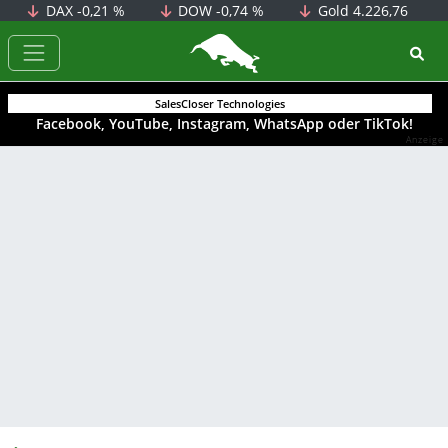
DAX
-0,21 %
DOW
-0,74 %
Gold
4.226,76
BörsenNEWS.de
SalesCloser Technologies
Facebook, YouTube, Instagram, WhatsApp oder TikTok!
Anzeige