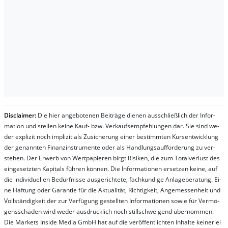
Dis­clai­mer:
Die hier an­ge­bo­te­nen Bei­trä­ge die­nen aus­schließ­lich der In­for­
ma­t­ion und stel­len kei­ne Kauf- bzw. Ver­kaufs­em­pfeh­lung­en dar. Sie sind we­
der ex­pli­zit noch im­pli­zit als Zu­sich­er­ung ei­ner be­stim­mt­en Kurs­ent­wick­lung
der ge­nan­nt­en Fi­nanz­in­stru­men­te oder als Handl­ungs­auf­for­der­ung zu ver­
steh­en. Der Er­werb von Wert­pa­pier­en birgt Ri­si­ken, die zum To­tal­ver­lust des
ein­ge­setz­ten Ka­pi­tals füh­ren kön­nen. Die In­for­ma­tion­en er­setz­en kei­ne, auf
die in­di­vi­du­el­len Be­dür­fnis­se aus­ge­rich­te­te, fach­kun­di­ge An­la­ge­be­ra­tung. Ei­
ne Haf­tung oder Ga­ran­tie für die Ak­tu­ali­tät, Rich­tig­keit, An­ge­mes­sen­heit und
Vol­lständ­ig­keit der zur Ver­fü­gung ge­stel­lt­en In­for­ma­tion­en so­wie für Ver­mö­
gens­schä­den wird we­der aus­drück­lich noch stil­lschwei­gend über­nom­men.
Die Mar­kets In­side Me­dia GmbH hat auf die ver­öf­fent­lich­ten In­hal­te kei­ner­lei