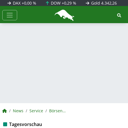
DAX
+0,00 %
DOW
+0,29 %
Gold
4.342,26
BörsenNEWS.de
BörsenNEWS.de
News
Service
BörsenNEWS.de
Tagesvorschau