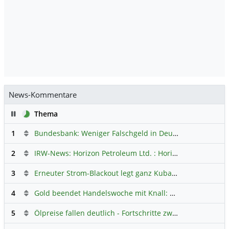
News-Kommentare
Pause
Thema
1
Bundesbank: Weniger Falschgeld in Deutschland
Hauptdi
2
IRW-News: Horizon Petroleum Ltd. : Horizon Petroleum beginnt mit der Testförderung im Projekt Lachowice in Polen und schließt die Platzierung einer überzeichneten Wandelanleihe ab
3
Erneuter Strom-Blackout legt ganz Kuba lahm
Hauptdiskus
4
Gold beendet Handelswoche mit Knall: Barrick Mining – Ist diese Aktie wieder ein Kauf?
5
Ölpreise fallen deutlich - Fortschritte zwischen USA und Iran belasten