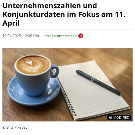
Unternehmenszahlen und
Konjunkturdaten im Fokus am 11.
April
10.04.2025, 12:46 Uhr
Jetzt kommentieren:
0
In
AI
MODIFIED
© Bild: Pixabay