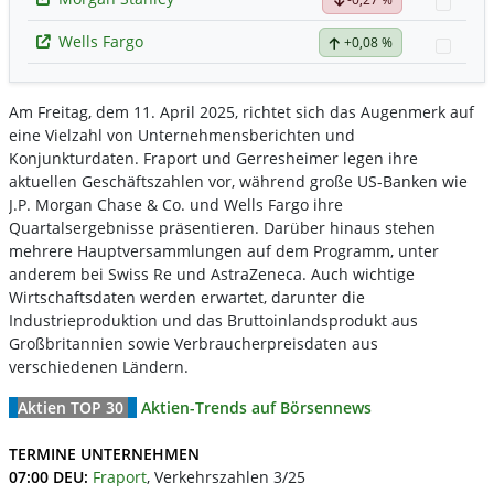
Watc
Wells Fargo
+0,08 %
Watc
Am Freitag, dem 11. April 2025, richtet sich das Augenmerk auf
eine Vielzahl von Unternehmensberichten und
Konjunkturdaten. Fraport und Gerresheimer legen ihre
aktuellen Geschäftszahlen vor, während große US-Banken wie
J.P. Morgan Chase & Co. und Wells Fargo ihre
Quartalsergebnisse präsentieren. Darüber hinaus stehen
mehrere Hauptversammlungen auf dem Programm, unter
anderem bei Swiss Re und AstraZeneca. Auch wichtige
Wirtschaftsdaten werden erwartet, darunter die
Industrieproduktion und das Bruttoinlandsprodukt aus
Großbritannien sowie Verbraucherpreisdaten aus
verschiedenen Ländern.
Aktien TOP 30
Aktien-Trends auf Börsennews
TERMINE UNTERNEHMEN
07:00 DEU:
Fraport
, Verkehrszahlen 3/25