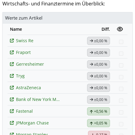
Wirtschafts- und Finanztermine im Überblick:
Werte zum Artikel
Name
Diff.
Swiss Re
±0,00 %
Watc
Fraport
±0,00 %
Watc
Gerresheimer
±0,00 %
Watc
Tryg
±0,00 %
Watc
AstraZeneca
±0,00 %
Watc
Bank of New York Mellon
±0,00 %
Watc
Fastenal
+0,56 %
Watc
JPMorgan Chase
+0,05 %
Watc
Morgan Stanley
-0,27 %