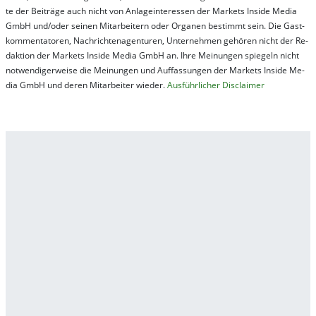
te der Bei­trä­ge auch nicht von An­la­ge­in­te­res­sen der Mar­kets In­side Me­dia
GmbH und/oder sei­nen Mit­ar­bei­tern oder Or­ga­nen be­stim­mt sein. Die Gast­
kom­men­ta­tor­en, Nach­rich­ten­ag­en­tur­en, Un­ter­neh­men ge­hör­en nicht der Re­
dak­tion der Mar­kets In­side Me­dia GmbH an. Ihre Mei­nung­en spie­geln nicht
not­wen­di­ger­wei­se die Mei­nung­en und Auf­fas­sung­en der Mar­kets In­side Me­
dia GmbH und de­ren Mit­ar­bei­ter wie­der.
Aus­führ­lich­er Dis­clai­mer