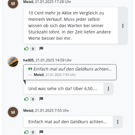
Meisii
,
21.01.2025 17:28 Uhr
M
10 Cent mehr je Aktie im Vergleich zu
meinem Verkauf. Muss jeder selbst
wissen ob sich das Warten bei seiner
Antwor
Stückzahl lohnt. In der Zeit liefen andere
Werte besser bei mir.
0
heli05
,
21.01.2025 14:59 Uhr
Einfach mal auf den Geldkurs achten…
Meisii
,
21.01.2025 7:55 Uhr
Und was sehe ich da? Über 6,50....
Antworten
0
Meisii
,
21.01.2025 7:55 Uhr
M
Einfach mal auf den Geldkurs achten…
Antworten
0