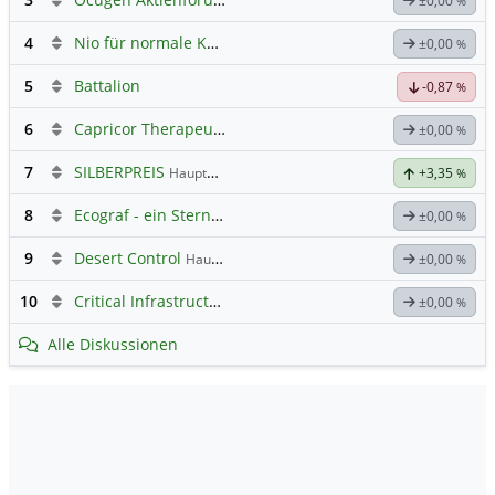
Hauptdiskussion
±0,00
%
4
Nio für normale Kommunikation
±0,00
%
5
Battalion
-0,87
%
6
Capricor Therapeutics
Hauptdiskussion
±0,00
%
7
SILBERPREIS
Hauptdiskussion
+3,35
%
8
Ecograf - ein Stern am Graphithimmel
±0,00
%
9
Desert Control
Hauptdiskussion
±0,00
%
10
Critical Infrastructure Technologies
Hauptdiskussion
±0,00
%
Alle Diskussionen