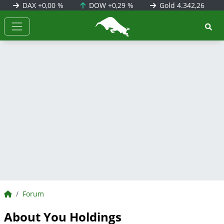
DAX
+0,00 %
DOW
+0,29 %
Gold
4.342,26
BörsenNEWS.de
BörsenNEWS.de
Forum
About You Holdings