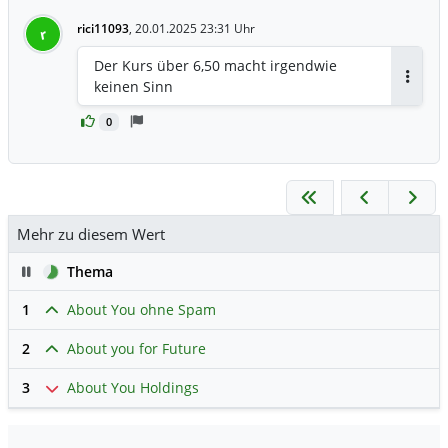
rici11093
,
20.01.2025 23:31 Uhr
r
Der Kurs über 6,50 macht irgendwie
keinen Sinn
Antwor
0
Mehr zu diesem Wert
Pause
Thema
1
About You ohne Spam
2
About you for Future
3
About You Holdings