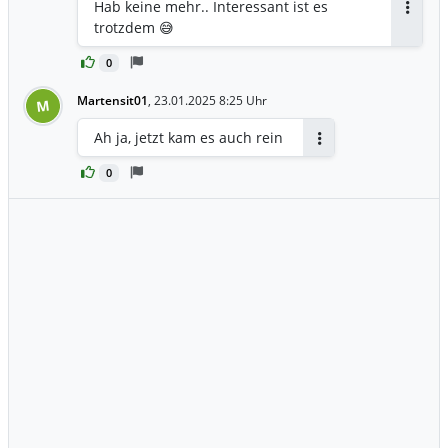
Hab keine mehr.. Interessant ist es
Antwor
trotzdem 😅
0
Martensit01
,
23.01.2025 8:25 Uhr
M
Ah ja, jetzt kam es auch rein
Antworten
0