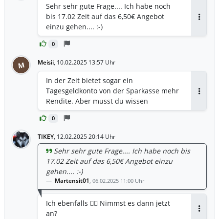
Sehr sehr gute Frage.... Ich habe noch
bis 17.02 Zeit auf das 6,50€ Angebot
Antwor
einzu gehen.... :-)
0
Meisii
,
10.02.2025 13:57 Uhr
M
In der Zeit bietet sogar ein
Tagesgeldkonto von der Sparkasse mehr
Antwor
Rendite. Aber musst du wissen
0
TIKEY
,
12.02.2025 20:14 Uhr
Sehr sehr gute Frage.... Ich habe noch bis
17.02 Zeit auf das 6,50€ Angebot einzu
gehen.... :-)
Martensit01
,
06.02.2025 11:00 Uhr
Ich ebenfalls ✌🏼 Nimmst es dann jetzt
an?
Antwor