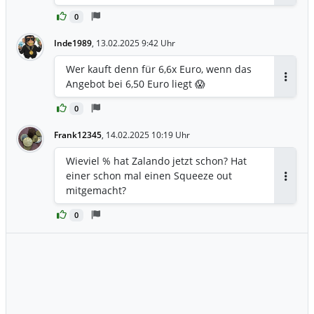
0
Inde1989
,
13.02.2025 9:42 Uhr
Wer kauft denn für 6,6x Euro, wenn das
Angebot bei 6,50 Euro liegt 😱
Antwor
0
Frank12345
,
14.02.2025 10:19 Uhr
Wieviel % hat Zalando jetzt schon? Hat
einer schon mal einen Squeeze out
Antwor
mitgemacht?
0