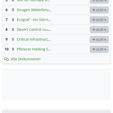
±0,00
%
6
Ocugen Aktienforum
Hauptdiskussion
±0,00
%
7
Ecograf - ein Stern am Graphithimmel
±0,00
%
8
Desert Control
Hauptdiskussion
±0,00
%
9
Critical Infrastructure Technologies
Hauptdiskussion
±0,00
%
10
Pfisterer Holding SE Inhaber-Akt
Hauptdiskussion
±0,00
%
Alle Diskussionen