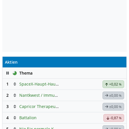
Aktien
Pause
Thema
1
SpaceX-Haupt-Hauptforum
+0,02
%
2
Nantkwest / Immunitybio -> IBRX
±0,00
%
3
Capricor Therapeutics
Hauptdiskussion
±0,00
%
4
Battalion
-0,87
%
5
Nio für normale Kommunikation