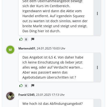
Seit dem Übernahmeangebot bewegt
sich der Kurs im Centbereich.
Irgendwann wird dann die Aktie vom
Handel entfernt. Auf irgendein Squeez
Antwor
out zu warten ist doch sinnlos, wenn der
breite Markt steigt und steigt und steigt.
Das Ding hier ist durch.
0
Martensit01
,
24.01.2025 10:03 Uhr
M
Das Angebot ist 6,5 €. Von daher habe
ich keine Einschätzung ob lieber jetzt
alles weg, oder auf Verdacht warten...
Antwor
Aber was passiert wenn das
Agebotsdatum überschritten ist ?
0
Frank12345
,
23.01.2025 17:13 Uhr
Wie hoch ist das Abfindungsangebot?