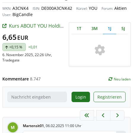
A3CNK4
DE000A3CNK42
YOU
Aktien
WKN:
ISIN:
Kürzel:
Forum:
BigCandle
User:
Kurs ABOUT YOU Holding
1T
3M
1J
5J
6,65
EUR
+0,15 %
+0,01
6. November 2025, 22:26 Uhr
,
Tradegate
Kommentare
8.747
Neu laden
Login
Registrieren
Martensit01
,
06.02.2025 11:00 Uhr
M