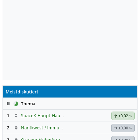
Meistdiskutiert
Pause
Thema
1
SpaceX-Haupt-Hauptforum
+0,02
%
2
Nantkwest / Immunitybio -> IBRX
±0,00
%
3
Ocugen Aktienforum