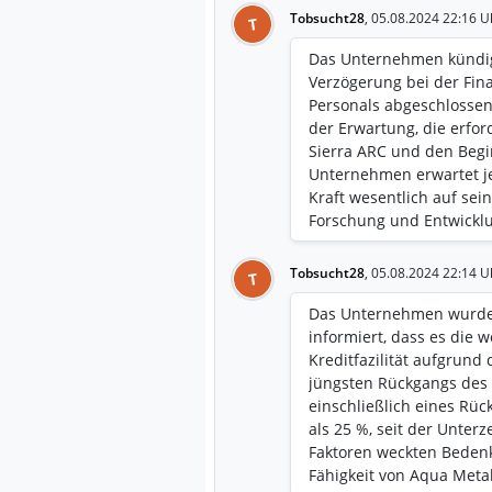
Tobsucht28
,
05.08.2024 22:16 U
T
Das Unternehmen kündig
Verzögerung bei der Fin
Personals abgeschlossen 
der Erwartung, die erfor
Sierra ARC und den Begi
Unternehmen erwartet je
Kraft wesentlich auf sein
Forschung und Entwicklu
ARC bis heute unter dem 
der Pilotierung der Li A
Tobsucht28
,
05.08.2024 22:14 U
T
und 2023 als auch auf de
Bau zurückzuführen ist, v
Das Unternehmen wurde 
Vergleich zur zuvor gep
informiert, dass es die w
Management ist der Ansi
Kreditfazilität aufgrund
der Veräußerung nicht 
jüngsten Rückgangs des 
bestimmter Ausgaben u
einschließlich eines Rü
etwa ein Jahr Bargeld o
als 25 %, seit der Unter
Faktoren weckten Bedenk
Fähigkeit von Aqua Meta