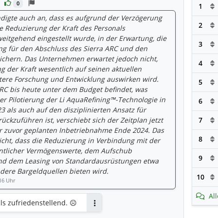
0
1
igte auch an, dass es aufgrund der Verzögerung
2
e Reduzierung der Kraft des Personals
eitgehend eingestellt wurde, in der Erwartung, die
3
ung für den Abschluss des Sierra ARC und den
sichern. Das Unternehmen erwartet jedoch nicht,
4
g der Kraft wesentlich auf seinen aktuellen
itere Forschung und Entwicklung auswirken wird.
5
ARC bis heute unter dem Budget befindet, was
der Pilotierung der Li AquaRefining™-Technologie in
6
 als auch auf den disziplinierten Ansatz für
ckzuführen ist, verschiebt sich der Zeitplan jetzt
7
ur zuvor geplanten Inbetriebnahme Ende 2024. Das
8
cht, dass die Reduzierung in Verbindung mit der
ntlicher Vermögenswerte, dem Aufschub
9
d dem Leasing von Standardausrüstungen etwa
ndere Bargeldquellen bieten wird.
10
16 Uhr
Al
als zufriedenstellend. ☹️
Antworten