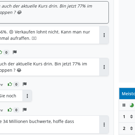
s auch der aktuelle Kurs drin. Bin jetzt 77% im
oppen ? 😂
66%. 😣 Verkaufen lohnt nicht. Kann man nur
al aufraffen. 🤷‍♂️
Antworten
0
uch der aktuelle Kurs drin. Bin jetzt 77% im
oppen ? 😂
Antworten
hr
0
Meistd
Sie noch
Antworten
Pau
hr
0
1
ie 34 Millionen buchwerte, hoffe dass
2
Antworten