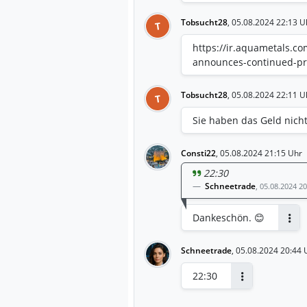
Schuldendienstvereinbaru
Monate strenge Sorgfalts
Tobsucht28
,
05.08.2024 22:13 U
T
Management glaubt, dass
auf die Technologie, die
https://ir.aquametals.co
Unternehmens und die Ge
announces-continued-pro
Masse zu recyceln, erfül
Kommunikation mit dem K
Tobsucht28
,
05.08.2024 22:11 U
T
Hoffnung, die Verhandlu
steigender Mineralpreise
Sie haben das Geld nic
das Management weiterhi
verschiedene andere En
Consti22
,
05.08.2024 21:15 Uhr
einschließlich Schulden,
22:30
strategische Investitions
Schneetrade
,
05.08.2024 20
Dankeschön. 😊
Antw
Schneetrade
,
05.08.2024 20:44 
22:30
Antworten