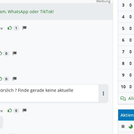
Werbung
3
ram, WhatsApp oder TikTok!
4
5
hr
1
6
rten
7
0
8
9
0
10
rslich ? Finde gerade keine aktuelle
Al
Antworten
hr
0
Aktien
Pau
ntworten