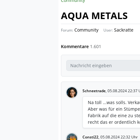
Community
AQUA METALS
Community
Sackratte
Forum:
User:
Kommentare
1.601
Schneetrade
,
05.08.2024 22:37 
Na toll ...was solls. Ver
Aber was für ein Stümper
Fabrik auf die eine zu st
recht das er ordentlich
Consti22
,
05.08.2024 22:32 Uhr