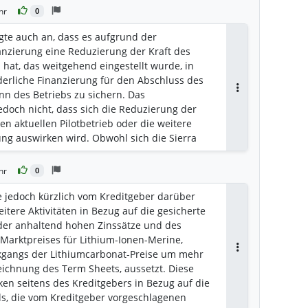
hr
0
te auch an, dass es aufgrund der
anzierung eine Reduzierung der Kraft des
hat, das weitgehend eingestellt wurde, in
derliche Finanzierung für den Abschluss des
nn des Betriebs zu sichern. Das
Antworten
doch nicht, dass sich die Reduzierung der
en aktuellen Pilotbetrieb oder die weitere
ng auswirken wird. Obwohl sich die Sierra
Budget befindet, was sowohl auf die Vorteile
quaRefining™-Technologie in den Jahren 2022
hr
0
n disziplinierten Ansatz für Beschaffung und
erschiebt sich der Zeitplan jetzt auf 2025 im
jedoch kürzlich vom Kreditgeber darüber
lanten Inbetriebnahme Ende 2024. Das
eitere Aktivitäten in Bezug auf die gesicherte
cht, dass die Reduzierung in Verbindung mit
 der anhaltend hohen Zinssätze und des
wesentlicher Vermögenswerte, dem Aufschub
Marktpreises für Lithium-Ionen-Merine,
nd dem Leasing von Standardausrüstungen
ckgangs der Lithiumcarbonat-Preise um mehr
Antworten
hne andere Bargeldquellen bieten wird.
zeichnung des Term Sheets, aussetzt. Diese
en seitens des Kreditgebers in Bezug auf die
ls, die vom Kreditgeber vorgeschlagenen