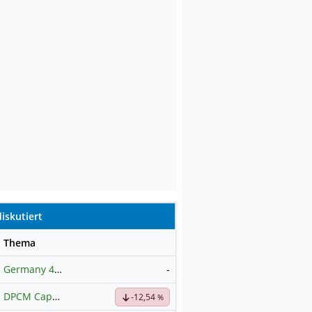
iskutiert
se
Thema
Germany 40 / DAX Prognose
-
DPCM Capital
Hauptdiskussion
-12,54
%