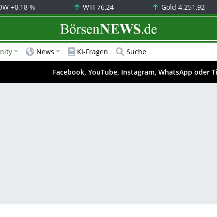
OW
+0,18 %
WTI
76,24
Gold
4.251,92
BörsenNEWS.de
ity
News
KI-Fragen
Suche
Facebook, YouTube, Instagram, WhatsApp oder T