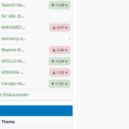
SpaceX-Haupt-Hauptforum
+1,68
%
für alle, die es ehrlich meinen beim Traden.
RHEINMETALL
Hauptdiskussion
-6,07
%
Germany 40
-
Hauptdiskussion
Beyond Meat
Hauptdiskussion
-3,40
%
APOLLO MINERALS
Hauptdiskussion
+2,04
%
VONOVIA
Hauptdiskussion
-1,02
%
Canopy Hauptforum
+1,81
%
le Diskussionen
se
Thema