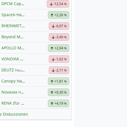
DPCM Capital
Hauptdiskussion
-12,54
%
SpaceX-Haupt-Hauptforum
+2,26
%
RHEINMETALL
Hauptdiskussion
-6,07
%
Beyond Meat
Hauptdiskussion
-3,40
%
APOLLO MINERALS
Hauptdiskussion
+2,04
%
VONOVIA
Hauptdiskussion
-1,02
%
DEUTZ
Hauptdiskussion
-2,11
%
Canopy Hauptforum
+1,81
%
Novavax
Hauptdiskussion
+0,30
%
RENK (für normale, sachliche Kommunikation!)
+4,19
%
le Diskussionen