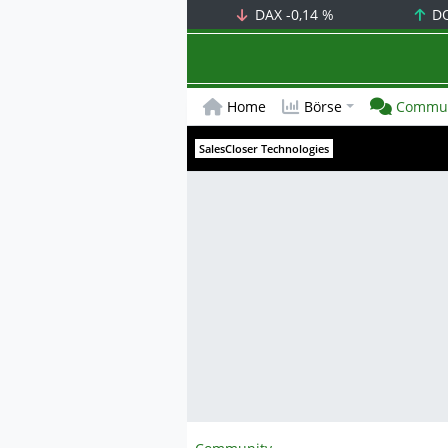
DAX
-0,14 %
D
Home
Börse
Commun
SalesCloser Technologies