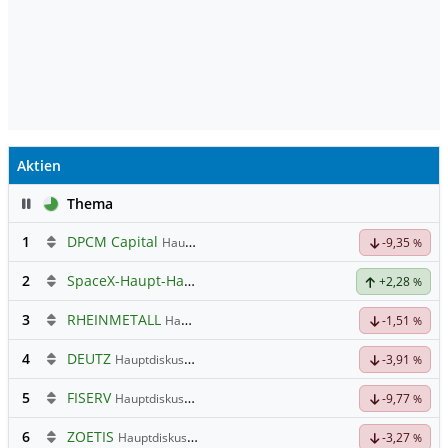
Aktien
Pause
Thema
1
DPCM Capital
Hauptdiskussion
-9,35
%
2
SpaceX-Haupt-Hauptforum
+2,28
%
3
RHEINMETALL
Hauptdiskussion
-1,51
%
4
DEUTZ
Hauptdiskussion
-3,91
%
5
FISERV
Hauptdiskussion
-9,77
%
6
ZOETIS
Hauptdiskussion
-3,27
%