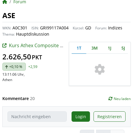
BörsenNEWS.de
Forum
ASE
A0C301
GRI99117A004
GD
Indizes
WKN:
ISIN:
Kürzel:
Forum:
Hauptdiskussion
Thema:
Kurs Athex Composite Share Price Index
1T
3M
1J
5J
2.626,50
PKT
+0,10 %
+2,59
13:11:06 Uhr
,
Athen
Kommentare
20
Neu laden
Login
Registrieren