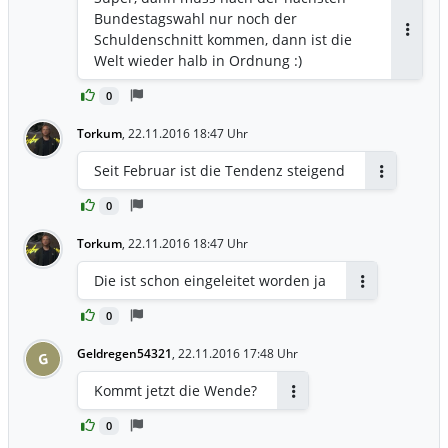
Bundestagswahl nur noch der
Schuldenschnitt kommen, dann ist die
Antwor
Welt wieder halb in Ordnung :)
0
Torkum
,
22.11.2016 18:47 Uhr
Seit Februar ist die Tendenz steigend
Antworten
0
Torkum
,
22.11.2016 18:47 Uhr
Die ist schon eingeleitet worden ja
Antworten
0
Geldregen54321
,
22.11.2016 17:48 Uhr
G
Kommt jetzt die Wende?
Antworten
0