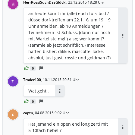
HerrRossiSuchDasGlück!
,
23.12.2015 18:28 Uhr
H
an heute könnt ihr (alle) euch fürs bcd /
düsseldorf-treffen am 22.1.16, um 19: 19
Uhr anmelden, ab 10 Anmeldungen /
Teilnehmern ist Schluss, (dann nur noch
mit Warteliste mgl.) also; wer kommt?
Antwor
(sammle ab jetzt schriftlich.) Interesse
hatten bisher: dikkie, mascotte, locke,
absolut, just gast, rossie und goldman (?)
...
0
Trader100
,
10.11.2015 20:51 Uhr
T
Wat geht..
Antworten
0
captn
,
04.08.2015 9:02 Uhr
c
Hat jemand ein open end long zerti mit
5-10fach hebel ?
Antwor