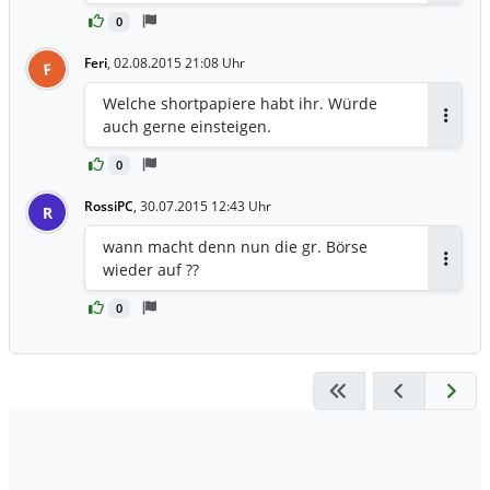
0
Feri
,
02.08.2015 21:08 Uhr
F
Welche shortpapiere habt ihr. Würde
auch gerne einsteigen.
Antwor
0
RossiPC
,
30.07.2015 12:43 Uhr
R
wann macht denn nun die gr. Börse
wieder auf ??
Antwor
0