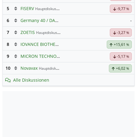
5
FISERV
Hauptdiskussion
-9,77
%
6
Germany 40 / DAX Prognose
-
7
ZOETIS
Hauptdiskussion
-3,27
%
8
IOVANCE BIOTHERAP.DL-,001
Hauptdiskussion
+15,61
%
9
MICRON TECHNOLOGY
Hauptdiskussion
-5,17
%
10
Novavax
Hauptdiskussion
+6,02
%
Alle Diskussionen