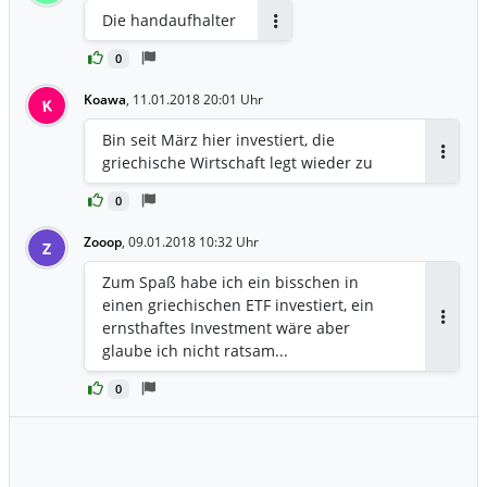
Die handaufhalter
Antworten
0
Koawa
,
11.01.2018 20:01 Uhr
K
Bin seit März hier investiert, die
griechische Wirtschaft legt wieder zu
Antwor
0
Zooop
,
09.01.2018 10:32 Uhr
Z
Zum Spaß habe ich ein bisschen in
einen griechischen ETF investiert, ein
ernsthaftes Investment wäre aber
Antwor
glaube ich nicht ratsam...
0