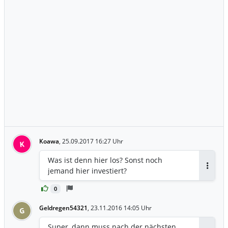
Koawa
,
25.09.2017 16:27 Uhr
K
Was ist denn hier los? Sonst noch
jemand hier investiert?
Antwor
0
Geldregen54321
,
23.11.2016 14:05 Uhr
G
Super, dann muss nach der nächsten