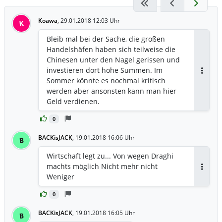
Koawa
,
29.01.2018 12:03 Uhr
K
Bleib mal bei der Sache, die großen
Handelshäfen haben sich teilweise die
Chinesen unter den Nagel gerissen und
investieren dort hohe Summen. Im
Antwor
Sommer könnte es nochmal kritisch
werden aber ansonsten kann man hier
Geld verdienen.
0
BACKisJACK
,
19.01.2018 16:06 Uhr
B
Wirtschaft legt zu... Von wegen Draghi
machts möglich Nicht mehr nicht
Antwor
Weniger
0
BACKisJACK
,
19.01.2018 16:05 Uhr
B