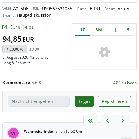
A0F5DE
US0567521085
BIDU
Aktien
WKN:
ISIN:
Kürzel:
Forum:
Hauptdiskussion
Thema:
Kurs Baidu
1T
3M
1J
5J
94,85
EUR
±0,00 %
±0,00
8. August 2026, 12:58 Uhr
,
Lang & Schwarz
Kommentare
5.692
Neu laden
Login
Registrieren
Wahrheitsfinder
,
5. Jun 17:52 Uhr
W