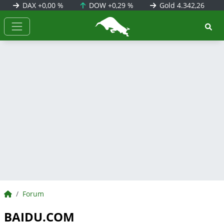
DAX
+0,00 %
DOW
+0,29 %
Gold
4.342,26
BörsenNEWS.de
BörsenNEWS.de
Forum
BAIDU.COM