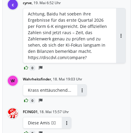
cyrve
,
19. Mai 6:52 Uhr
c
Achtung, Baidu hat soeben ihre
Ergebnisse für das erste Quartal 2026
per Form 6-K eingereicht. Die offiziellen
Zahlen sind jetzt raus – Zeit, das
Zahlenwerk genau zu prüfen und zu
Antwor
sehen, ob sich der KI-Fokus langsam in
den Bilanzen bemerkbar macht.
https://discdvl.com/compare?
q=xifYoi1e%2ByZcbQySNLDENC8AmnsGs
0
ow9nAlOKQwhGjxfkD7JKXQRIDVrRdH%2F
yoQlCl0qpHARUFHKrbMPWq10ejDX8Lg1
Wahrheitsfinder
,
18. Mai 19:03 Uhr
W
D4sNT4Fu02JO164yA18iJGJeIWlXLdhzAYV
cosFUc%2FXMqpRnAMKT7gU%2FSzHfAVX
Krass enttäuschend...
%2F0FAkX6gtognGQVPm5Zqhp1uv79uZb
Antworten
Qmm4yDkeC04V%2FGYuR4%2BXhKm%2
0
BopIVucKmdnZ5tCN7Wqs0g%3D%3D&so
FCING01
,
18. Mai 15:57 Uhr
urce=edgar&company=Baidu%2C+Inc.
Diese Amis 🙆‍♂️
Antworten