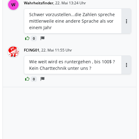
Wahrheitsfinder
,
22. Mai 13:24 Uhr
W
Schwer vorzustellen...die Zahlen spreche
mittlerweile eine andere Sprache als vor
Antwor
einem Jahr
0
FCING01
,
22. Mai 11:55 Uhr
Wie weit wird es runtergehen , bis 100$ ?
Kein Charttechnik unter uns ?
Antwor
0