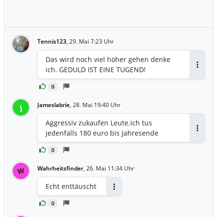
Tennis123
,
29. Mai 7:23 Uhr
Das wird noch viel höher gehen denke
ich. GEDULD IST EINE TUGEND!
Antwor
0
Jameslabrie
,
28. Mai 19:40 Uhr
J
Aggressiv zukaufen Leute.ich tus
jedenfalls 180 euro bis Jahresende
Antwor
0
Wahrheitsfinder
,
26. Mai 11:34 Uhr
W
Echt enttäuscht
Antworten
0