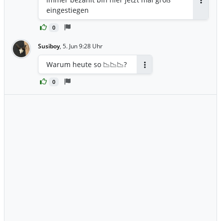
Antwor
eingestiegen
0
Susiboy
,
5. Jun 9:28 Uhr
Warum heute so 📉📉📉?
Antworten
0