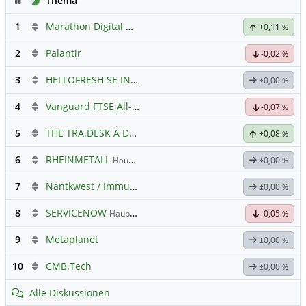
Thema
1
Marathon Digital Holdings
+0,11
%
2
Palantir
-0,02
%
3
HELLOFRESH SE INH O.N.
Hauptdiskussion
±0,00
%
4
Vanguard FTSE All-World ETF $ Cap
Hauptdiskussion
-0,07
%
5
THE TRA.DESK A DL-,000001
Hauptdiskussion
+0,08
%
6
RHEINMETALL
Hauptdiskussion
±0,00
%
7
Nantkwest / Immunitybio -> IBRX
±0,00
%
8
SERVICENOW
Hauptdiskussion
-0,05
%
9
Metaplanet
±0,00
%
10
CMB.Tech
±0,00
%
Alle Diskussionen