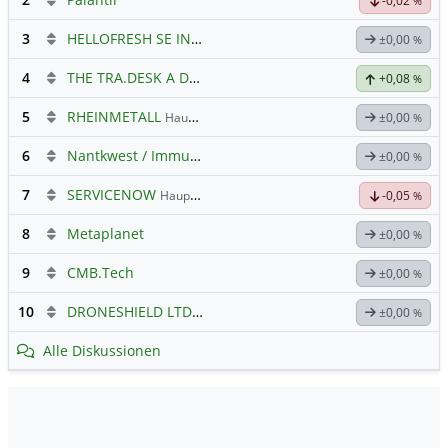
-0,02
%
3
HELLOFRESH SE INH O.N.
Hauptdiskussion
±0,00
%
4
THE TRA.DESK A DL-,000001
Hauptdiskussion
+0,08
%
5
RHEINMETALL
Hauptdiskussion
±0,00
%
6
Nantkwest / Immunitybio -> IBRX
±0,00
%
7
SERVICENOW
Hauptdiskussion
-0,05
%
8
Metaplanet
±0,00
%
9
CMB.Tech
±0,00
%
10
DRONESHIELD LTD
Hauptdiskussion
±0,00
%
Alle Diskussionen