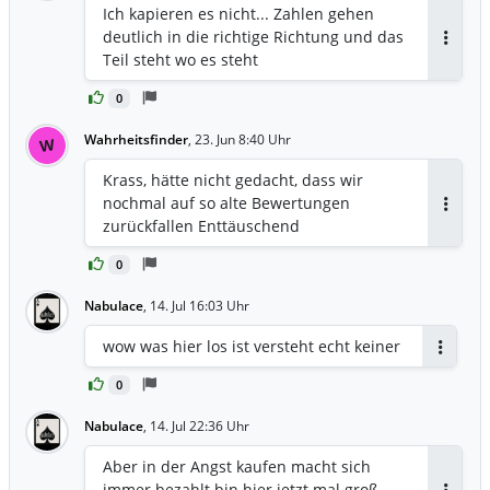
Ich kapieren es nicht... Zahlen gehen
deutlich in die richtige Richtung und das
Antwor
Teil steht wo es steht
0
Wahrheitsfinder
,
23. Jun 8:40 Uhr
W
Krass, hätte nicht gedacht, dass wir
nochmal auf so alte Bewertungen
Antwor
zurückfallen Enttäuschend
0
Nabulace
,
14. Jul 16:03 Uhr
wow was hier los ist versteht echt keiner
Antwort
0
Nabulace
,
14. Jul 22:36 Uhr
Aber in der Angst kaufen macht sich
immer bezahlt bin hier jetzt mal groß