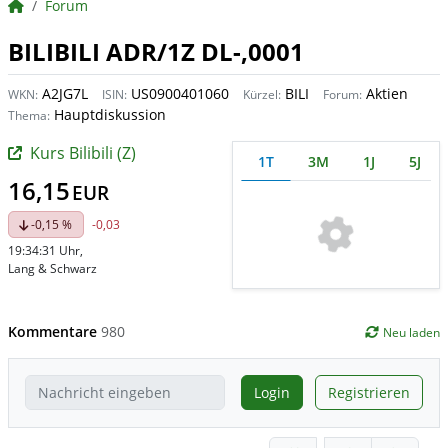
BörsenNEWS.de
Forum
BILIBILI ADR/1Z DL-,0001
A2JG7L
US0900401060
BILI
Aktien
WKN:
ISIN:
Kürzel:
Forum:
Hauptdiskussion
Thema:
Kurs Bilibili (Z)
1T
3M
1J
5J
16,15
EUR
-0,15 %
-0,03
19:34:31 Uhr
,
Lang & Schwarz
Kommentare
980
Neu laden
Login
Registrieren