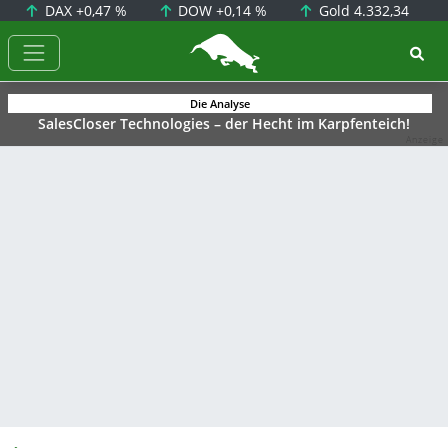
DAX
+0,47 %
DOW
+0,14 %
Gold
4.332,34
BörsenNEWS.de
Die Analyse
SalesCloser Technologies – der Hecht im Karpfenteich!
Anzeige