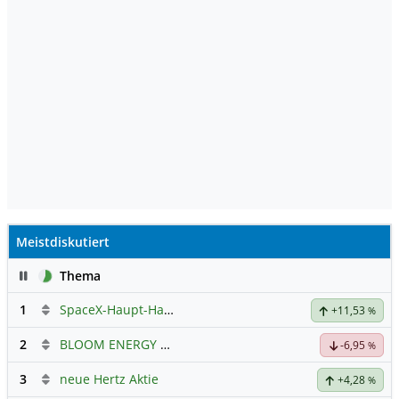
Meistdiskutiert
Pause
Thema
1
SpaceX-Haupt-Hauptforum
+11,53
%
2
BLOOM ENERGY A
Hauptdiskussion
-6,95
%
3
neue Hertz Aktie
+4,28
%