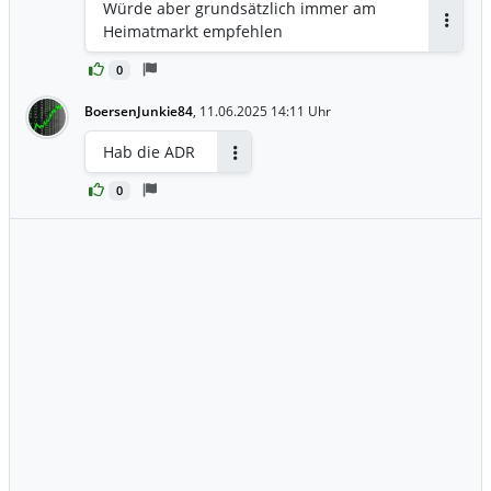
Würde aber grundsätzlich immer am
Heimatmarkt empfehlen
Antwor
0
BoersenJunkie84
,
11.06.2025 14:11 Uhr
Hab die ADR
Antworten
0