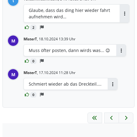
T
Glaube, dass das ding hier wieder fahrt
aufnehmen wird…
Antwor
2
MisterT
,
18.10.2024 13:39 Uhr
M
Muss öfter posten, dann wirds was... 😉
Antworte
0
MisterT
,
17.10.2024 11:28 Uhr
M
Schmiert wieder ab das Dreckteil....
Antworten
0