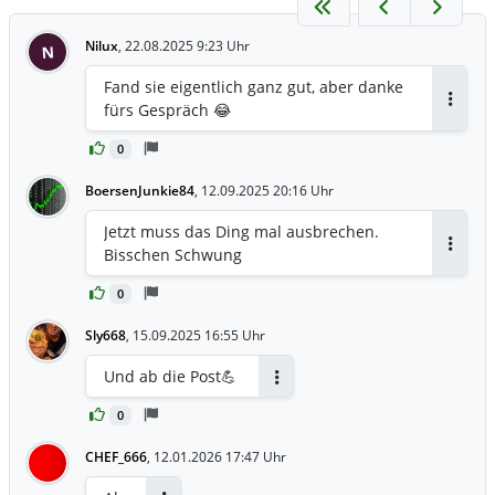
Nilux
,
22.08.2025 9:23 Uhr
N
Fand sie eigentlich ganz gut, aber danke
fürs Gespräch 😂
Antwor
0
BoersenJunkie84
,
12.09.2025 20:16 Uhr
Jetzt muss das Ding mal ausbrechen.
Bisschen Schwung
Antwor
0
Sly668
,
15.09.2025 16:55 Uhr
Und ab die Post💪
Antworten
0
CHEF_666
,
12.01.2026 17:47 Uhr