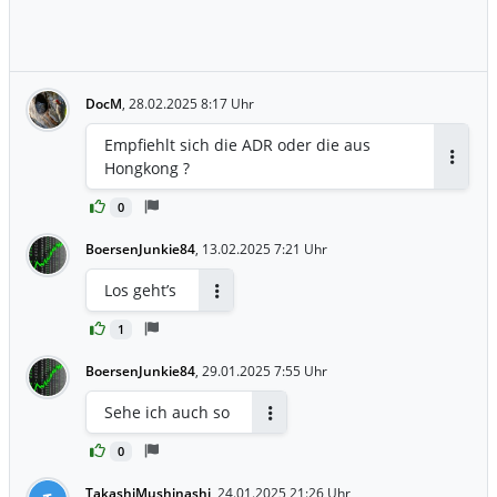
DocM
,
28.02.2025 8:17 Uhr
Empfiehlt sich die ADR oder die aus
Hongkong ?
Antwor
0
BoersenJunkie84
,
13.02.2025 7:21 Uhr
Los geht’s
Antworten
1
BoersenJunkie84
,
29.01.2025 7:55 Uhr
Sehe ich auch so
Antworten
0
TakashiMushinashi
,
24.01.2025 21:26 Uhr