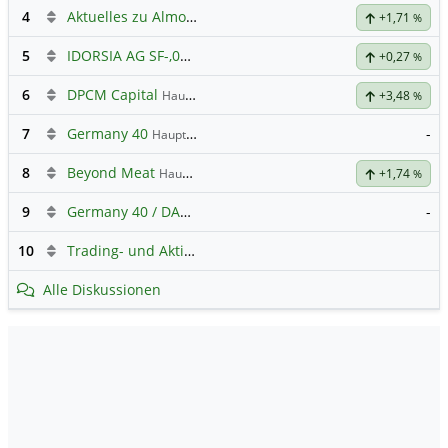
4
Aktuelles zu Almonty Industries
+1,71
%
5
IDORSIA AG SF-,05
Hauptdiskussion
+0,27
%
6
DPCM Capital
Hauptdiskussion
+3,48
%
7
Germany 40
-
Hauptdiskussion
8
Beyond Meat
Hauptdiskussion
+1,74
%
9
Germany 40 / DAX Prognose
-
10
Trading- und Aktien-Chat
Alle Diskussionen