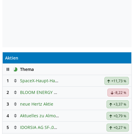
Aktien
Pause
Thema
1
SpaceX-Haupt-Hauptforum
+11,73
%
2
BLOOM ENERGY A
Hauptdiskussion
-8,22
%
3
neue Hertz Aktie
+3,37
%
4
Aktuelles zu Almonty Industries
+0,79
%
5
IDORSIA AG SF-,05
Hauptdiskussion
+0,27
%