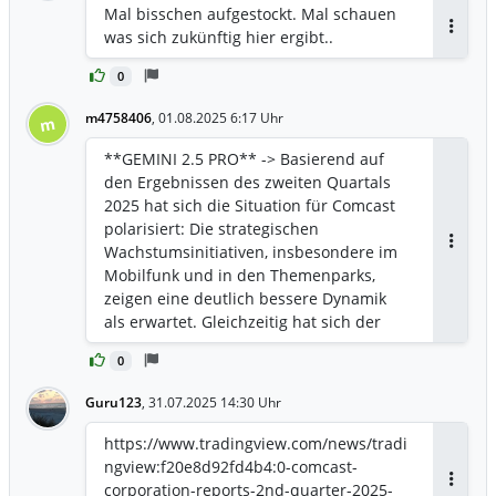
Mal bisschen aufgestockt. Mal schauen
was sich zukünftig hier ergibt..
Antwor
0
m4758406
,
01.08.2025 6:17 Uhr
m
**GEMINI 2.5 PRO** -> Basierend auf
den Ergebnissen des zweiten Quartals
2025 hat sich die Situation für Comcast
polarisiert: Die strategischen
Wachstumsinitiativen, insbesondere im
Antwor
Mobilfunk und in den Themenparks,
zeigen eine deutlich bessere Dynamik
als erwartet. Gleichzeitig hat sich der
Aderlass im hochprofitablen Breitband-
0
Kerngeschäft jedoch beschleunigt, was
die Besorgnis über den strukturellen
Guru123
,
31.07.2025 14:30 Uhr
Wettbewerbsdruck verstärkt. Insgesamt
ist die Situation herausfordernder
https://www.tradingview.com/news/tradi
geworden. Während die neuen
ngview:f20e8d92fd4b4:0-comcast-
Wachstumstreiber anspringen, erodiert
corporation-reports-2nd-quarter-2025-