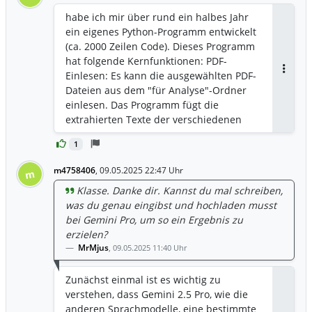
haben und nur noch einen Knopf
habe ich mir über rund ein halbes Jahr
drücken müssen.
ein eigenes Python-Programm entwickelt
(ca. 2000 Zeilen Code). Dieses Programm
hat folgende Kernfunktionen: PDF-
Einlesen: Es kann die ausgewählten PDF-
Antwor
Dateien aus dem "für Analyse"-Ordner
einlesen. Das Programm fügt die
extrahierten Texte der verschiedenen
Dokumente in Reihenfolge zu einem
1
einzigen großen Textblock zusammen.
Das Programm kopiert den gesamten
m4758406
,
09.05.2025 22:47 Uhr
m
zusammengeführten Text direkt in die
Klasse. Danke dir. Kannst du mal schreiben,
Windows-Zwischenablage. Von dort aus
was du genau eingibst und hochladen musst
kann ich den Text dann mit einem
bei Gemini Pro, um so ein Ergebnis zu
einfachen "Strg+V" in die Textdatei
erzielen?
einfügen, die ich dann an Gemini sende.
MrMjus
,
09.05.2025 11:40 Uhr
Mein Python-Programm ist auch in der
Lage, von YouTube-Videos die Untertitel
Zunächst einmal ist es wichtig zu
herunterzuladen und zu komprimieren
verstehen, dass Gemini 2.5 Pro, wie die
(Zeitstempel entfernen); es kann sogar
anderen Sprachmodelle, eine bestimmte
über die YouTube-API tausende