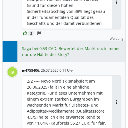
Gesundheit seines Kerns. Der Kern –
Grund für diesen hohen
Breitband – ist kränker als im Vorquartal.
Antwor
Sicherheitsabschlag von 38% liegt genau
Die neuen Preisgarantien und
in der fundamentalen Qualität des
aggressiven Mobilfunk-Bündel sind
Geschäfts und der damit verbundenen
keine offensive Strategie, sondern eine
Prognosesicherheit. Die Analyse stuft die
defensive Reaktion, die unweigerlich zu
2
Geschäftsqualität nur mit 3,3 von 5
Margendruck im profitabelsten Segment
Werbung
Punkten ein und sieht zum Teil eine
führen wird. Die Erfolge in den Parks
klassische "Value-Falle". Das
Saga bei 0,53 CAD: Bewertet der Markt noch immer
und bei Peacock sind zwar real, aber sie
Kerngeschäft, das traditionell für stabile
nur die Hälfte der Story?
können die fundamentale Schwächung
Cashflows sorgte, wird an zwei Fronten
des Cashflow-Motors des Unternehmens
strukturell angegriffen. Erstens das
nicht unbegrenzt überdecken, was den
m4758406
,
26.07.2025 6:11 Uhr
lineare Kabelfernsehen: Junge
m
wahren Wert der Aktie näher an den
Menschen wachsen mit YouTube und
Worst-Case rückt.
2/2 ---- Novo Nordisk (analysiert am
Netflix auf; der Trend des "Cord-Cutting"
26.06.2025) fällt in eine ähnliche
ist unumkehrbar und beschleunigt sich.
Kategorie. Für dieses Unternehmen mit
Zweitens, und das ist noch kritischer,
einem extrem starken Burggraben im
wird der Burggraben im hochprofitablen
wachsenden Markt für Diabetes- und
Antwor
Breitbandgeschäft systematisch durch
Adipositas-Medikamente (Qualitätsscore
Glasfaser und preislich aggressive 5G-
4.5/5) halte ich eine erwartete Rendite
Fixed-Wireless-Angebote (FWA)
von 11,04% (Kaufpreis 55,27 EUR) für fair.
geschliffen. Die Zahlen lügen nicht: Der