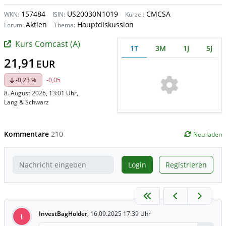
157484
US20030N1019
CMCSA
WKN:
ISIN:
Kürzel:
Aktien
Hauptdiskussion
Forum:
Thema:
Kurs Comcast (A)
1T
3M
1J
5J
21,91
EUR
-0,23 %
-0,05
8. August 2026, 13:01 Uhr
,
Lang & Schwarz
Kommentare
210
Neu laden
Login
Registrieren
InvestBagHolder
,
16.09.2025 17:39 Uhr
I