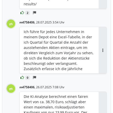
Antwor
das Fundament des Unternehmens
results/
schneller als zuvor angenommen. Der
Erfolg der Transformation ist damit noch
2
kritischer, aber auch riskanter geworden.
m4758406
,
28.07.2025 3:54 Uhr
m
----------> Die größte Schwachstelle
meiner Base-Case-Analyse ist die
Ich führe für jedes Unternehmen in
Annahme, dass die erfolgreiche
meinem Depot eine Excel-Tabelle, in der
Mobilfunk-Strategie die strukturelle
ich Quartal für Quartal die Anzahl der
Erosion des Breitbandgeschäfts
ausstehenden Aktien eintrage, um im
ausgleichen kann. Die Q2-Zahlen zeigen
direkten Vergleich zum Vorjahr zu sehen,
Antwor
das Dilemma deutlich: Während man
ob sich die Reduktion der Aktienstücke
378.000 Mobilfunkkunden gewinnt (ein
beschleunigt oder verlangsamt.
margenschwaches MVNO-Geschäft),
Zusätzlich erfasse ich die jährliche
verliert man gleichzeitig 226.000
aktienbasierte Vergütung (Stock Based
hochprofitable Breitbandkunden. Das ist,
0
Compensation) sowie die offiziellen
als würde man ein brennendes Haus
Ankündigungen zu den
m4758406
verteidigen, indem man ein neues,
,
26.07.2025 7:08 Uhr
m
Rückkaufprogrammen, also deren
kleineres Gartenhaus daneben baut. Das
Volumen und Laufzeit ----->
Die KI-Analyse berechnet einen fairen
Gegenargument lautet: Der Markt
https://i.imgur.com/FV4o42T.gif
Wert von ca. 38,70 Euro, schlägt aber
bewertet Comcast nicht mehr nach der
einen maximalen, risikoadjustierten
Summe seiner Teile, sondern nach der
Kaufpreis von nur 23,99 Euro vor. Der