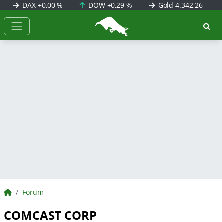
DAX
+0,00 %
DOW
+0,29 %
Gold
4.342,26
BörsenNEWS.de
BörsenNEWS.de
Forum
COMCAST CORP