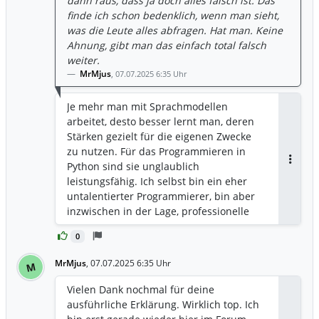
dann raus, dass ja doch alles falsch ist. Das
finde ich schon bedenklich, wenn man sieht,
was die Leute alles abfragen. Hat man. Keine
Ahnung, gibt man das einfach total falsch
weiter.
MrMjus
,
07.07.2025 6:35 Uhr
Je mehr man mit Sprachmodellen
arbeitet, desto besser lernt man, deren
Stärken gezielt für die eigenen Zwecke
zu nutzen. Für das Programmieren in
Python sind sie unglaublich
Antwor
leistungsfähig. Ich selbst bin ein eher
untalentierter Programmierer, bin aber
inzwischen in der Lage, professionelle
Programme zu schreiben. Die neuesten
0
Modelle gehören bei
Programmierwettbewerben bereits zu
MrMjus
,
07.07.2025 6:35 Uhr
M
den Top 10. Wenn man eine KI allerdings
Dinge fragt, bei denen sie nur raten
Vielen Dank nochmal für deine
kann, ist es logisch, dass das Ergebnis
ausführliche Erklärung. Wirklich top. Ich
entsprechend schlecht ausfällt. Gibt