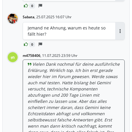
ein solch "wunderbares" Unternehmen
**strukturellen Disruption** des
Kaufpreis aus meiner Analyse von unter
0
ist man als Investor bereit, eine
Geschäftsmodells? Die **technischen
24 Euro ist quasi die Versicherung gegen
geringere Rendite zu akzeptieren, da die
Indikatoren** und das erhöhte Put-
ein teilweises Scheitern dieser Wette.
Sabata
,
25.07.2025 16:07 Uhr
Wahrscheinlichkeit, dass die Cashflows
Option-Volumen deuten darauf hin, dass
Unser Einstieg bei ~28,5 EUR ist eine
auch in 10 Jahren noch sprudeln,
weitere Volatilität wahrscheinlich ist. Die
Jemand ne Ahnung, warum es heute so
Wette auf den Erfolg – bei dem aktuellen
ungleich höher ist als bei Comcast.
bevorstehenden **Q2-Ergebnisse am 31.
fällt hier?
Preis nicht unvernünftig, aber definitiv
Antwor
Juli 2025** werden wichtige
mit einem Risiko behaftet, das man sehr
Erkenntnisse über die operative
0
bewusst eingehen muss.
Entwicklung liefern und könnten als
m4758406
,
11.07.2025 23:59 Uhr
m
Katalysator für eine Trendwende oder
weitere Schwäche fungieren.
Vielen Dank nochmal für deine ausführliche
Erklärung. Wirklich top. Ich bin erst gerade
wieder hier im Forum gewesen. Werde sowas
auch mal testen. Hatte bislang bei Gemini
versucht, technische Komponenten
abzufragen und 200 Tage Linien mit
einfließen zu lassen usw. Aber das alles
scheitert immer daran, dass Gemini keine
Echtzeitdaten abfragt und vollkommen
selbstbewusst falsche Antworten gibt. Erst
wenn man dann kritisch nachfragt, kommt