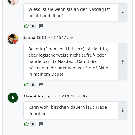
nicht wahr? Oder liege ich mit meiner
Anfänger-Rechnung falsch und Versant
Wieso ist sie wenn sie an der Nasdaq ist
ist viel stärker, als ich denke?" -----
nicht handelbar?
Antwor
GEMINI 3 PRO---- > Deine strategische
Überlegung, die Anteile der Versant
0
Media Group zugunsten einer
Sabata
,
06.01.2026 16:17 Uhr
Aufstockung der Comcast-Position zu
veräußern, ist fundamental absolut
Bei mir (Finanzen. Net zero) ist sie drin,
nachvollziehbar und deckt sich mit der
aber logischerweise nicht aufruf- oder
Einschätzung vieler Analysten, da
handelbar, da Nasdaq.. Damit die
Comcast durch die Abspaltung der
Antwor
nächste mehr oder weniger "tote" Aktie
strukturell herausgeforderten
in meinem Depot.
Kabelsparte sein Profil als Technologie-
und Wachstumsunternehmen schärft
0
und die wertvollsten Assets wie die
KInvestHolding
Universal-Themenparks (inklusive des
,
06.01.2026 10:58 Uhr
K
neuen Epic Universe), das hochmargige
Kann wohl bisschen dauern laut Trade
Breitbandgeschäft (Xfinity) sowie die
Republic
Streaming-Plattform Peacock behält,
Antwor
während Versant im Wesentlichen die
0
linearen TV-Sender wie USA Network,
CNBC und MSNBC bündelt, die zwar