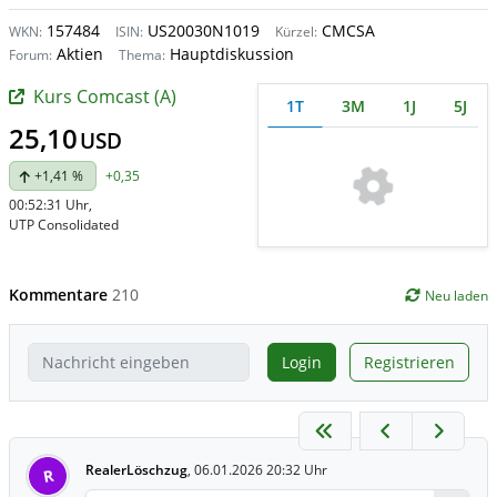
157484
US20030N1019
CMCSA
WKN:
ISIN:
Kürzel:
Aktien
Hauptdiskussion
Forum:
Thema:
Kurs Comcast (A)
1T
3M
1J
5J
25,10
USD
+1,41 %
+0,35
00:52:31 Uhr
,
UTP Consolidated
Kommentare
210
Neu laden
Login
Registrieren
RealerLöschzug
,
06.01.2026 20:32 Uhr
R