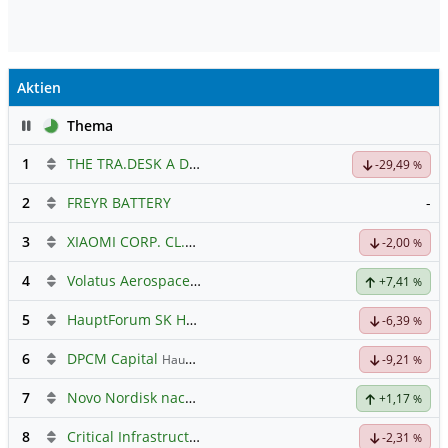
Aktien
Pause
Thema
1
THE TRA.DESK A DL-,000001
Hauptdiskussion
-29,49
%
2
FREYR BATTERY
-
3
XIAOMI CORP. CL.B
Hauptdiskussion
-2,00
%
4
Volatus Aerospace (Offener Austausch)
+7,41
%
5
HauptForum SK HYNIC
-6,39
%
6
DPCM Capital
Hauptdiskussion
-9,21
%
7
Novo Nordisk nach Split
+1,17
%
8
Critical Infrastructure Technologies
Hauptdiskussion
-2,31
%