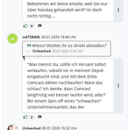
Bekommen wir keine Anteile, weil Sie nur
über Nasdaq gehandelt wird? Ist doch
Antwor
nicht richtig....
0
m4758406
,
06.01.2026 18:46 Uhr
m
Wieso? Wolltet ihr es direkt abstoßen?
Unleashed
,
05.01.2026 21:32 Uhr
"Was meinst du, sollte ich Versant sofort
verkaufen, sobald sie in meinem Depot
eingebucht sind, und mit dem Erlös
Comcast-Aktien nachkaufen? Wäre das
schlau? Ich denke, dass Comcast
Antwor
langfristig viel besser laufen wird, oder?
Bei einem Spin-off eines "schwachen"
Unternehmensanteil, das der
Mutterkonzern loswerden wollte,
2
bekommt man anfangs oft noch einen
guten Preis, weil manche noch hoffen,
Unleashed
,
06.01.2026 16:32 Uhr