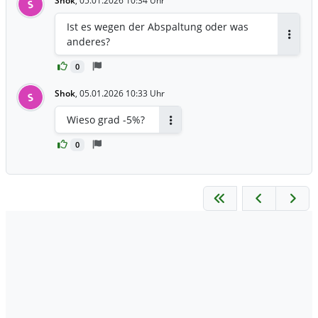
Shok
,
05.01.2026 10:34 Uhr
S
Ist es wegen der Abspaltung oder was
anderes?
Antwor
0
Shok
,
05.01.2026 10:33 Uhr
S
Wieso grad -5%?
Antworten
0