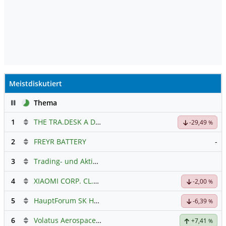
Meistdiskutiert
Pause
Thema
1
THE TRA.DESK A DL-,000001
Hauptdiskussion
-29,49
%
2
FREYR BATTERY
-
3
Trading- und Aktien-Chat
4
XIAOMI CORP. CL.B
Hauptdiskussion
-2,00
%
5
HauptForum SK HYNIC
-6,39
%
6
Volatus Aerospace (Offener Austausch)
+7,41
%