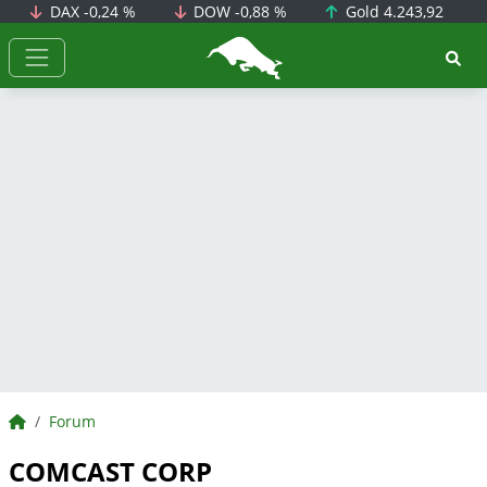
DAX
-0,24 %
DOW
-0,88 %
Gold
4.243,92
BörsenNEWS.de
BörsenNEWS.de
Forum
COMCAST CORP