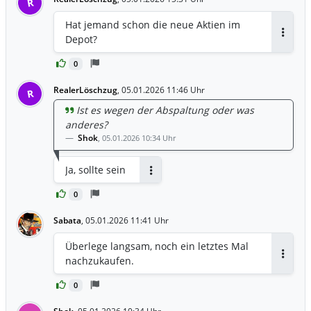
R
Hat jemand schon die neue Aktien im
Depot?
Antwor
0
RealerLöschzug
,
05.01.2026 11:46 Uhr
R
Ist es wegen der Abspaltung oder was
anderes?
Shok
,
05.01.2026 10:34 Uhr
Ja, sollte sein
Antworten
0
Sabata
,
05.01.2026 11:41 Uhr
Überlege langsam, noch ein letztes Mal
nachzukaufen.
Antwor
0