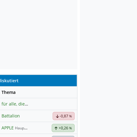
iskutiert
se
Thema
für alle, die es ehrlich meinen beim Traden.
Battalion
-0,87
%
APPLE
Hauptdiskussion
+0,26
%