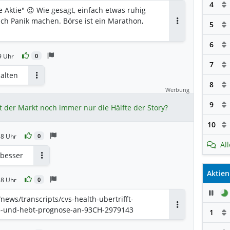
4
Aktie" 😉 Wie gesagt, einfach etwas ruhig
ich Panik machen. Börse ist ein Marathon,
5
Antworten
6
9 Uhr
0
7
halten
Antworten
8
Werbung
9
t der Markt noch immer nur die Hälfte der Story?
10
38 Uhr
0
Al
 besser
Antworten
Aktien
38 Uhr
0
Pau
news/transcripts/cvs-health-ubertrifft-
5-und-hebt-prognose-an-93CH-2979143
1
Antworten