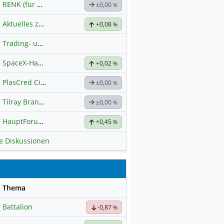
RENK (für normale, sachliche Kommunikation!)
±0,00
%
Aktuelles zu Almonty Industries
+0,08
%
Trading- und Aktien-Chat
SpaceX-Haupt-Hauptforum
+0,02
%
PlasCred Circular Innovations
±0,00
%
Tilray Brands Hauptforum
±0,00
%
HauptForum SK HYNIC
+0,45
%
le Diskussionen
se
Thema
Battalion
-0,87
%