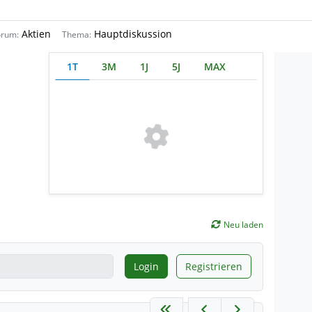
Aktien
Hauptdiskussion
orum:
Thema:
1T
3M
1J
5J
MAX
Neu laden
Login
Registrieren