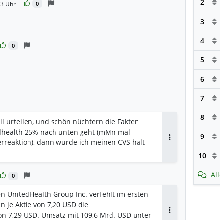
2
33 Uhr
0
3
4
0
5
6
7
8
l urteilen, und schön nüchtern die Fakten
dhealth 25% nach unten geht (mMn mal
9
rreaktion), dann würde ich meinen CVS hält
Antworten
10
Al
0
n UnitedHealth Group Inc. verfehlt im ersten
 je Aktie von 7,20 USD die
n 7,29 USD. Umsatz mit 109,6 Mrd. USD unter
Antworten