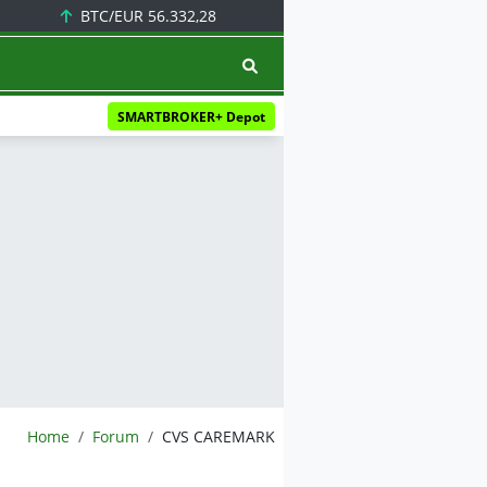
BTC/EUR
56.332,28
SMARTBROKER+ Depot
BörsenNEWS.de
Home
Forum
CVS CAREMARK