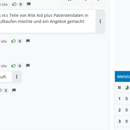
6 Uhr
0
cs Teile von Rite Aid plus Patientendaten in
 aufkaufen möchte und ein Angebot gemacht
Antworten
 Uhr
0
rten
 Uhr
0
Meistd
auft
Antworten
Pau
3
1
2
3