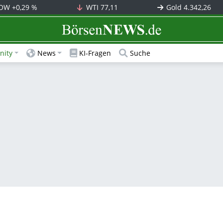
OW
+0,29 %
WTI
77,11
Gold
4.342,26
BörsenNEWS.de
ity
News
KI-Fragen
Suche