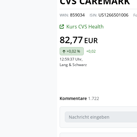
CVS CAREMARK
859034
US1266501006
WKN:
ISIN:
F
Kurs CVS Health
82,77
EUR
+0,02 %
+0,02
12:59:37 Uhr
,
Lang & Schwarz
Kommentare
1.722