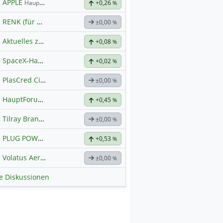
APPLE
Hauptdiskussion
+0,26
%
RENK (für normale, sachliche Kommunikation!)
±0,00
%
Aktuelles zu Almonty Industries
+0,08
%
SpaceX-Haupt-Hauptforum
+0,02
%
PlasCred Circular Innovations
±0,00
%
HauptForum SK HYNIC
+0,45
%
Tilray Brands Hauptforum
±0,00
%
PLUG POWER
Hauptdiskussion
+0,53
%
Volatus Aerospace (Offener Austausch)
±0,00
%
le Diskussionen