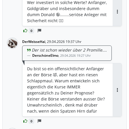
Wer investiert in solche Werte? Anfänger,
Goldgräber und insbesondere dumm
dumm Donald 🤪........seriöse Anleger mit
Antwor
Sicherheit nicht 🤷‍♂️
0
DerWeisseHai
,
29.04.2026 19:37 Uhr
Der ist schon wieder über 2 Promille....
DerschöneElmo
,
29.04.2026 19:27 Uhr
Du bist so ein offensichtlicher Anfänger
an der Börse 🤣, aber hast ein riesen
Schlappmaul. Warum entwickeln sich
eigentlich die Kurse IMMER
gegensätzlich zu Deiner Prognose?
Antwor
Keiner die Börse verstanden ausser Dir?
Unwahrscheinlich , denk mal drüber
nach, wenn dein Spatzen Hirn dafür
ausreicht
0