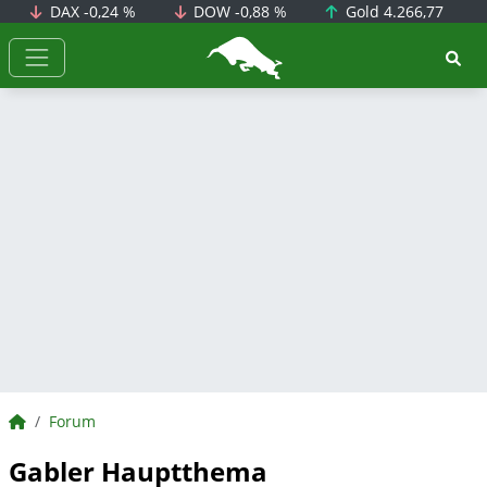
DAX
-0,24 %
DOW
-0,88 %
Gold
4.266,77
BörsenNEWS.de
BörsenNEWS.de
Forum
Gabler Hauptthema