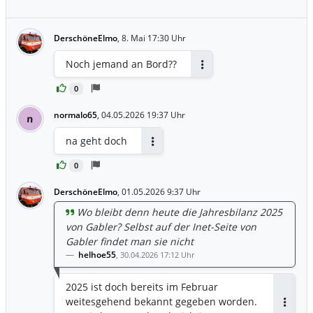
DerschöneElmo
,
8. Mai 17:30 Uhr
Noch jemand an Bord??
Antworten
0
normalo65
,
04.05.2026 19:37 Uhr
n
na geht doch
Antworten
0
DerschöneElmo
,
01.05.2026 9:37 Uhr
Wo bleibt denn heute die Jahresbilanz 2025
von Gabler? Selbst auf der Inet-Seite von
Gabler findet man sie nicht
helhoe55
,
30.04.2026 17:12 Uhr
2025 ist doch bereits im Februar
weitesgehend bekannt gegeben worden.
Antwor