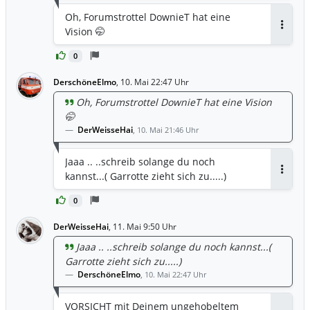
Oh, Forumstrottel DownieT hat eine
Vision 🤭
Antwor
0
DerschöneElmo
,
10. Mai 22:47 Uhr
Oh, Forumstrottel DownieT hat eine Vision
🤭
DerWeisseHai
,
10. Mai 21:46 Uhr
Jaaa .. ..schreib solange du noch
kannst...( Garrotte zieht sich zu.....)
Antwor
0
DerWeisseHai
,
11. Mai 9:50 Uhr
Jaaa .. ..schreib solange du noch kannst...(
Garrotte zieht sich zu.....)
DerschöneElmo
,
10. Mai 22:47 Uhr
VORSICHT mit Deinem ungehobeltem