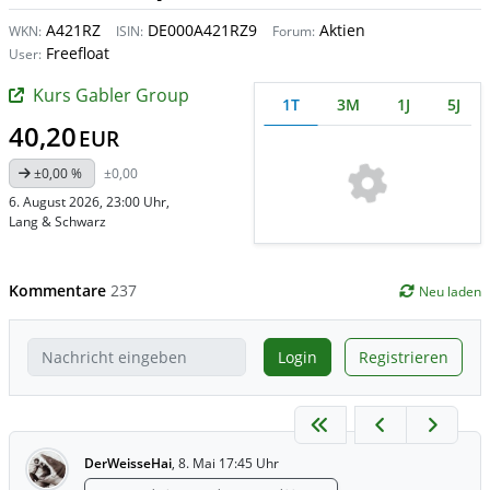
A421RZ
DE000A421RZ9
Aktien
WKN:
ISIN:
Forum:
Freefloat
User:
Kurs Gabler Group
1T
3M
1J
5J
40,20
EUR
±0,00 %
±0,00
6. August 2026, 23:00 Uhr
,
Lang & Schwarz
Kommentare
237
Neu laden
Login
Registrieren
DerWeisseHai
,
8. Mai 17:45 Uhr