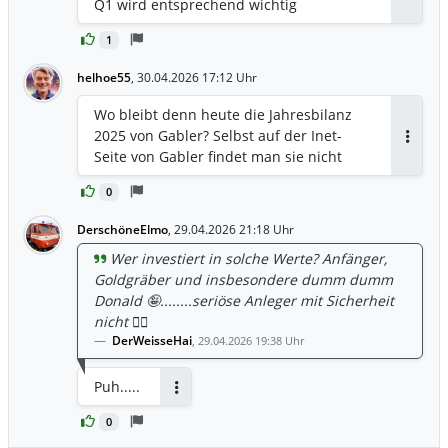
Q1 wird entsprechend wichtig
1
helhoe55
,
30.04.2026 17:12 Uhr
Wo bleibt denn heute die Jahresbilanz
2025 von Gabler? Selbst auf der Inet-
Antwor
Seite von Gabler findet man sie nicht
0
DerschöneElmo
,
29.04.2026 21:18 Uhr
Wer investiert in solche Werte? Anfänger,
Goldgräber und insbesondere dumm dumm
Donald 🤪........seriöse Anleger mit Sicherheit
nicht 🤷‍♂️
DerWeisseHai
,
29.04.2026 19:38 Uhr
Puh.....
Antworten
0