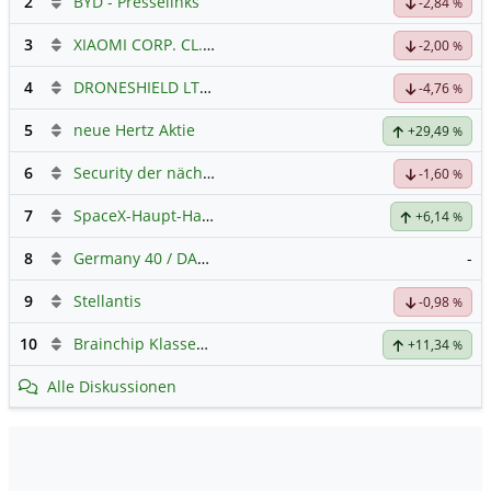
2
BYD - Presselinks
-2,84
%
3
XIAOMI CORP. CL.B
Hauptdiskussion
-2,00
%
4
DRONESHIELD LTD
Hauptdiskussion
-4,76
%
5
neue Hertz Aktie
+29,49
%
6
Security der nächsten Generation
-1,60
%
7
SpaceX-Haupt-Hauptforum
+6,14
%
8
Germany 40 / DAX Prognose
-
9
Stellantis
-0,98
%
10
Brainchip Klassengruppe
+11,34
%
Alle Diskussionen