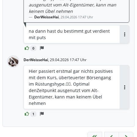
ausgenutzt vom Alt-Eigentümer, kann man
keinem Übel nehmen
DerWeisseHai
,
29.04.2026 17:47 Uhr
na dann hast du bestimmt gut verdient
mit puts
Antwor
0
DerWeisseHai
,
29.04.2026 17:47 Uhr
Hier passiert erstmal gar nichts positives
mit dem Kurs, überteuerter Börsengang
im Rüstungshype.🤷‍♂️. Optimal
denZeitpunkt ausgenutzt vom Alt-
Antwor
Eigentümer, kann man keinem Übel
nehmen
1