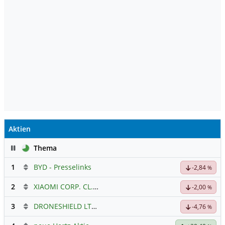
Aktien
Pause
Thema
1
BYD - Presselinks
-2,84
%
2
XIAOMI CORP. CL.B
Hauptdiskussion
-2,00
%
3
DRONESHIELD LTD
Hauptdiskussion
-4,76
%