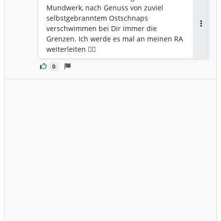
Mundwerk, nach Genuss von zuviel
selbstgebranntem Ostschnaps
verschwimmen bei Dir immer die
Antwor
Grenzen. Ich werde es mal an meinen RA
weiterleiten 🤷‍♂️
0