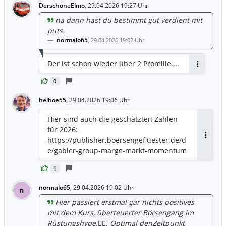
DerschöneElmo
,
29.04.2026 19:27 Uhr
na dann hast du bestimmt gut verdient mit
puts
normalo65
,
29.04.2026 19:02 Uhr
Der ist schon wieder über 2 Promille....
Antworten
0
helhoe55
,
29.04.2026 19:06 Uhr
Hier sind auch die geschätzten Zahlen
für 2026:
https://publisher.boersengefluester.de/d
Antwor
e/gabler-group-marge-markt-momentum
1
normalo65
,
29.04.2026 19:02 Uhr
n
Hier passiert erstmal gar nichts positives
mit dem Kurs, überteuerter Börsengang im
Rüstungshype.🤷‍♂️. Optimal denZeitpunkt