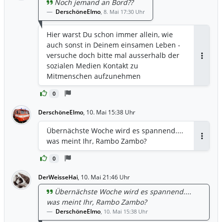
Noch jemand an Bord??
DerschöneElmo
,
8. Mai 17:30 Uhr
Hier warst Du schon immer allein, wie
auch sonst in Deinem einsamen Leben -
versuche doch bitte mal ausserhalb der
Antwor
sozialen Medien Kontakt zu
Mitmenschen aufzunehmen
0
DerschöneElmo
,
10. Mai 15:38 Uhr
Übernächste Woche wird es spannend....
was meint Ihr, Rambo Zambo?
Antwor
0
DerWeisseHai
,
10. Mai 21:46 Uhr
Übernächste Woche wird es spannend....
was meint Ihr, Rambo Zambo?
DerschöneElmo
,
10. Mai 15:38 Uhr