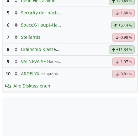
4
neue Hertz Aktie
+29,49
%
5
Security der nächsten Generation
-1,60
%
6
SpaceX-Haupt-Hauptforum
+6,14
%
7
Stellantis
-0,98
%
8
Brainchip Klassengruppe
+11,34
%
9
VALNEVA SE
Hauptdiskussion
-1,97
%
10
ARDELYX
Hauptdiskussion
-0,81
%
Alle Diskussionen