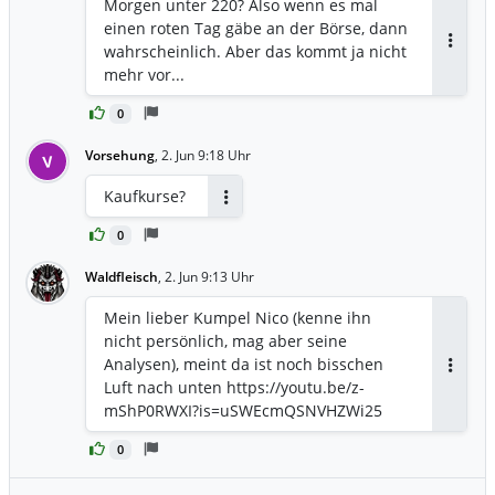
Morgen unter 220? Also wenn es mal
einen roten Tag gäbe an der Börse, dann
wahrscheinlich. Aber das kommt ja nicht
Antwor
mehr vor...
0
Vorsehung
,
2. Jun 9:18 Uhr
V
Kaufkurse?
Antworten
0
Waldfleisch
,
2. Jun 9:13 Uhr
Mein lieber Kumpel Nico (kenne ihn
nicht persönlich, mag aber seine
Analysen), meint da ist noch bisschen
Antwor
Luft nach unten https://youtu.be/z-
mShP0RWXI?is=uSWEcmQSNVHZWi25
0