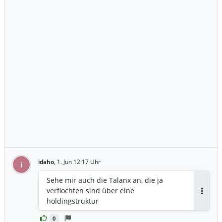
idaho
,
1. Jun 12:17 Uhr
i
Sehe mir auch die Talanx an, die ja
verflochten sind über eine
Antwor
holdingstruktur
0