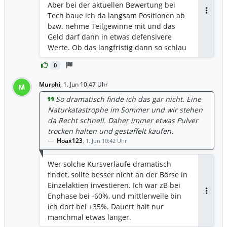
Aber bei der aktuellen Bewertung bei
Tech baue ich da langsam Positionen ab
Antwor
bzw. nehme Teilgewinne mit und das
Geld darf dann in etwas defensivere
Werte. Ob das langfristig dann so schlau
war wird sich zeigen.
0
Murphi
,
1. Jun 10:47 Uhr
M
So dramatisch finde ich das gar nicht. Eine
Naturkatastrophe im Sommer und wir stehen
da Recht schnell. Daher immer etwas Pulver
trocken halten und gestaffelt kaufen.
Hoax123
,
1. Jun 10:42 Uhr
Wer solche Kursverläufe dramatisch
findet, sollte besser nicht an der Börse in
Einzelaktien investieren. Ich war zB bei
Enphase bei -60%, und mittlerweile bin
Antwor
ich dort bei +35%. Dauert halt nur
manchmal etwas länger.