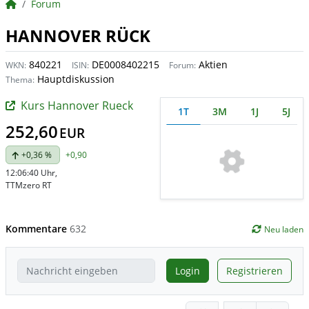
BörsenNEWS.de
Forum
HANNOVER RÜCK
840221
DE0008402215
Aktien
WKN:
ISIN:
Forum:
Hauptdiskussion
Thema:
Kurs Hannover Rueck
1T
3M
1J
5J
252,60
EUR
+0,36 %
+0,90
12:06:40 Uhr
,
TTMzero RT
Kommentare
632
Neu laden
Login
Registrieren