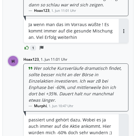
dann so schlau war wird sich zeigen.
Hoax123
,
1. Jun 11:01 Uhr
Ja wenn man das im Vorraus wüßte ! Es
kommt immer auf die gesunde Mischung
Antwor
an. Viel Erfolg weiterhin
1
Hoax123
,
1. Jun 11:01 Uhr
H
Wer solche Kursverläufe dramatisch findet,
sollte besser nicht an der Börse in
Einzelaktien investieren. Ich war zB bei
Enphase bei -60%, und mittlerweile bin ich
dort bei +35%. Dauert halt nur manchmal
etwas länger.
Murphi
,
1. Jun 10:47 Uhr
passiert und gehört dazu. Wobei es ja
auch immer auf die Aktie ankommt. Hier
würden mich -60% doch sehr wundern ;)