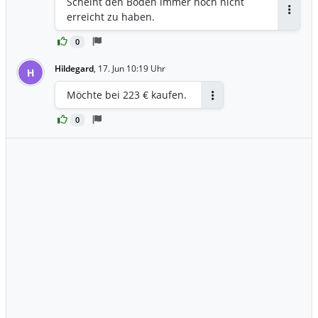
Scheint den Boden immer noch nicht
erreicht zu haben.
Antwor
0
Hildegard
,
17. Jun 10:19 Uhr
H
Möchte bei 223 € kaufen.
Antworten
0