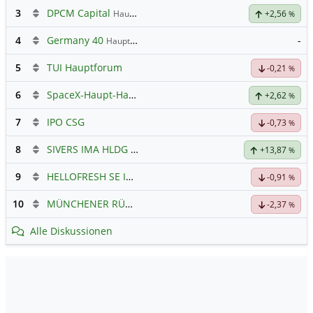
3
DPCM Capital
Hauptdiskussion
+2,56
%
4
Germany 40
-
Hauptdiskussion
5
TUI Hauptforum
-0,21
%
6
SpaceX-Haupt-Hauptforum
+2,62
%
7
IPO CSG
-0,73
%
8
SIVERS IMA HLDG
Hauptdiskussion
+13,87
%
9
HELLOFRESH SE INH O.N.
Hauptdiskussion
-0,91
%
10
MÜNCHENER RÜCK
Hauptdiskussion
-2,37
%
Alle Diskussionen