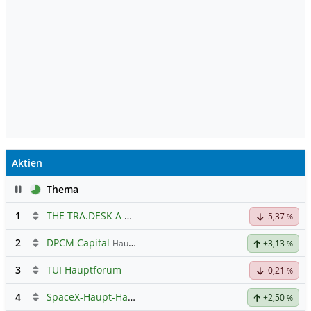
Aktien
Pause
Thema
1
THE TRA.DESK A DL-,000001
Hauptdiskussion
-5,37
%
2
DPCM Capital
Hauptdiskussion
+3,13
%
3
TUI Hauptforum
-0,21
%
4
SpaceX-Haupt-Hauptforum
+2,50
%