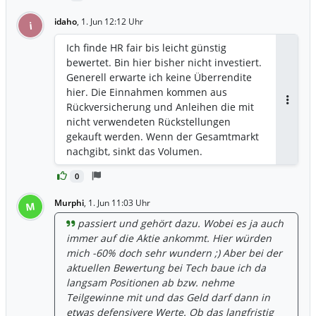
idaho
,
1. Jun 12:12 Uhr
i
Ich finde HR fair bis leicht günstig
bewertet. Bin hier bisher nicht investiert.
Generell erwarte ich keine Überrendite
hier. Die Einnahmen kommen aus
Rückversicherung und Anleihen die mit
Antwor
nicht verwendeten Rückstellungen
gekauft werden. Wenn der Gesamtmarkt
nachgibt, sinkt das Volumen.
Anleihenkurse sind zinsabhängig. also
0
keine pauschale Aussage. V.a nicht ohne
diversifikation, anlagehorizont etc. sie
Murphi
,
1. Jun 11:03 Uhr
M
haben nen burggraben in nem
passiert und gehört dazu. Wobei es ja auch
reglementiertem umfeld.
immer auf die Aktie ankommt. Hier würden
mich -60% doch sehr wundern ;) Aber bei der
aktuellen Bewertung bei Tech baue ich da
langsam Positionen ab bzw. nehme
Teilgewinne mit und das Geld darf dann in
etwas defensivere Werte. Ob das langfristig