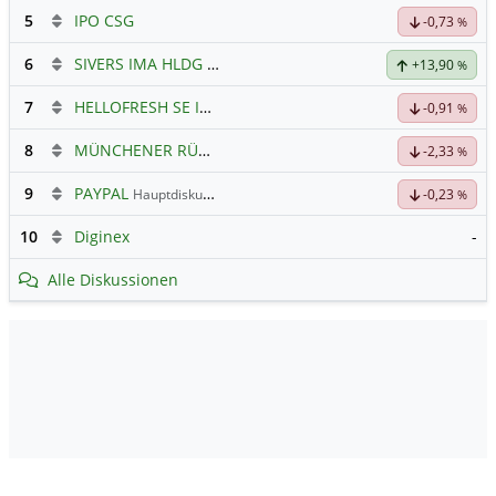
5
IPO CSG
-0,73
%
6
SIVERS IMA HLDG
Hauptdiskussion
+13,90
%
7
HELLOFRESH SE INH O.N.
Hauptdiskussion
-0,91
%
8
MÜNCHENER RÜCK
Hauptdiskussion
-2,33
%
9
PAYPAL
Hauptdiskussion
-0,23
%
10
Diginex
-
Alle Diskussionen