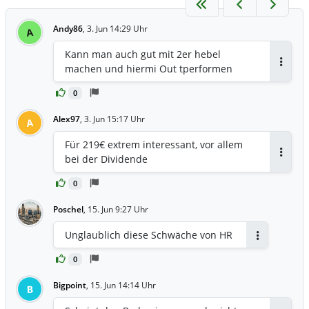
Andy86
,
3. Jun 14:29 Uhr
A
Kann man auch gut mit 2er hebel
machen und hiermi Out tperformen
Antwor
0
Alex97
,
3. Jun 15:17 Uhr
A
Für 219€ extrem interessant, vor allem
bei der Dividende
Antwor
0
Poschel
,
15. Jun 9:27 Uhr
Unglaublich diese Schwäche von HR
Antworten
0
Bigpoint
,
15. Jun 14:14 Uhr
B