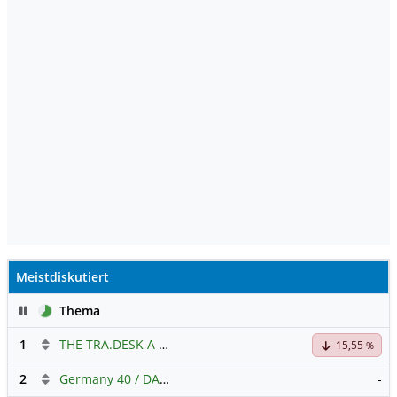
Meistdiskutiert
Pause
Thema
1
THE TRA.DESK A DL-,000001
Hauptdiskussion
-15,55
%
2
Germany 40 / DAX Prognose
-