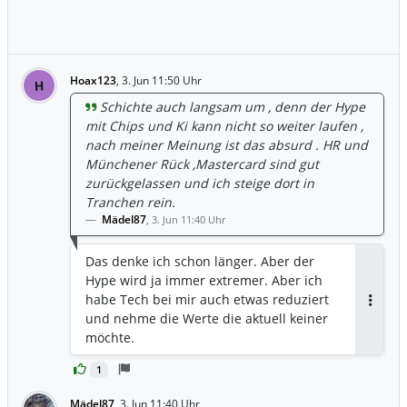
Hoax123
,
3. Jun 11:50 Uhr
H
Schichte auch langsam um , denn der Hype
mit Chips und Ki kann nicht so weiter laufen ,
nach meiner Meinung ist das absurd . HR und
Münchener Rück ,Mastercard sind gut
zurückgelassen und ich steige dort in
Tranchen rein.
Mädel87
,
3. Jun 11:40 Uhr
Das denke ich schon länger. Aber der
Hype wird ja immer extremer. Aber ich
habe Tech bei mir auch etwas reduziert
Antwor
und nehme die Werte die aktuell keiner
möchte.
1
Mädel87
,
3. Jun 11:40 Uhr