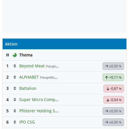
Aktien
Pause
Thema
1
Beyond Meat
Hauptdiskussion
±0,00
%
2
ALPHABET
Hauptdiskussion
+0,11
%
3
Battalion
-0,87
%
4
Super Micro Computer
Hauptdiskussion
-0,04
%
5
Pfisterer Holding SE Inhaber-Akt
Hauptdiskussion
±0,00
%
6
IPO CSG
±0,00
%