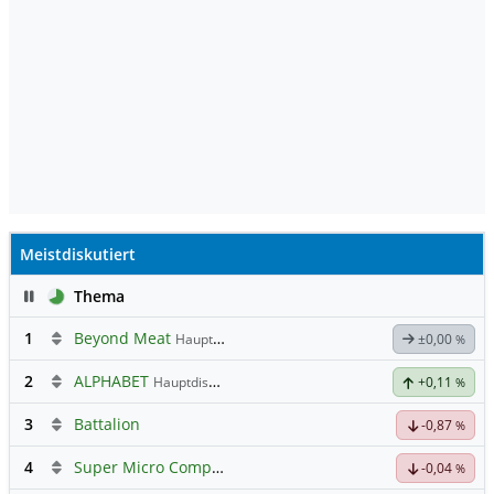
Meistdiskutiert
Pause
Thema
1
Beyond Meat
Hauptdiskussion
±0,00
%
2
ALPHABET
Hauptdiskussion
+0,11
%
3
Battalion
-0,87
%
4
Super Micro Computer
Hauptdiskussion
-0,04
%