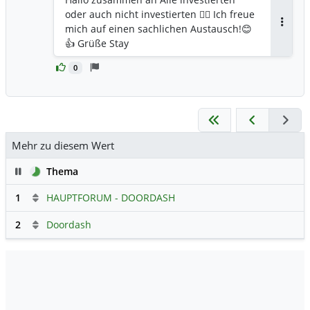
oder auch nicht investierten 🙋‍♂️ Ich freue
mich auf einen sachlichen Austausch!😊
Antwor
👍 Grüße Stay
0
Mehr zu diesem Wert
Pause
Thema
1
HAUPTFORUM - DOORDASH
2
Doordash