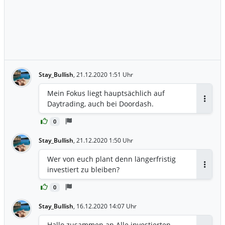
Stay_Bullish
,
21.12.2020 1:51 Uhr
Mein Fokus liegt hauptsächlich auf
Daytrading, auch bei Doordash.
Antwor
0
Stay_Bullish
,
21.12.2020 1:50 Uhr
Wer von euch plant denn längerfristig
investiert zu bleiben?
Antwor
0
Stay_Bullish
,
16.12.2020 14:07 Uhr
Hallo zusammen an Alle investierten