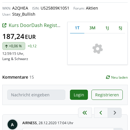
A2QHEA
US25809K1051
Aktien
WKN:
ISIN:
Forum:
Stay_Bullish
User:
Kurs DoorDash Registered (A)
1T
3M
1J
5J
187,24
EUR
+0,06 %
+0,12
12:59:15 Uhr
,
Lang & Schwarz
Kommentare
15
Neu laden
Login
Registrieren
AIRNESS
,
28.12.2020 17:04 Uhr
A