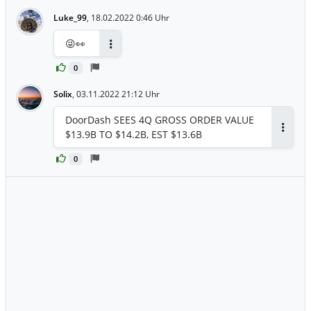
Luke_99
,
18.02.2022 0:46 Uhr
😜👀
Antworten
0
Solix
,
03.11.2022 21:12 Uhr
DoorDash SEES 4Q GROSS ORDER VALUE
$13.9B TO $14.2B, EST $13.6B
Antwor
0