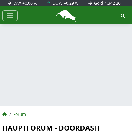
DAX
+0,00 %
DOW
+0,29 %
Gold
4.342,26
BörsenNEWS.de
BörsenNEWS.de
Forum
HAUPTFORUM - DOORDASH