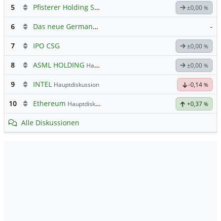
5
Pfisterer Holding SE Inhaber-Akt
Hauptdiskussion
±0,00
%
6
Das neue Germany 40 Prognose Forum
-
7
IPO CSG
±0,00
%
8
ASML HOLDING
Hauptdiskussion
±0,00
%
9
INTEL
Hauptdiskussion
-0,14
%
10
Ethereum
Hauptdiskussion
+0,37
%
Alle Diskussionen