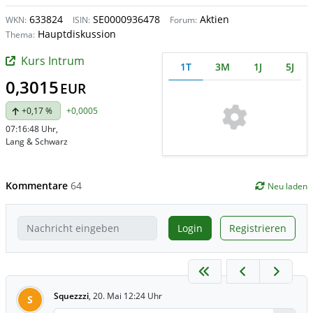
633824
SE0000936478
Aktien
WKN:
ISIN:
Forum:
Hauptdiskussion
Thema:
Kurs Intrum
1T
3M
1J
5J
0,3015
EUR
+0,17 %
+0,0005
07:16:48 Uhr
,
Lang & Schwarz
Kommentare
64
Neu laden
Login
Registrieren
Squezzzi
,
20. Mai 12:24 Uhr
S