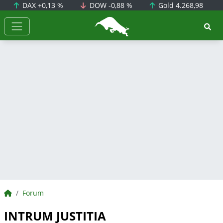
DAX
+0,13 %
DOW
-0,88 %
Gold
4.268,98
BörsenNEWS.de
BörsenNEWS.de
Forum
INTRUM JUSTITIA