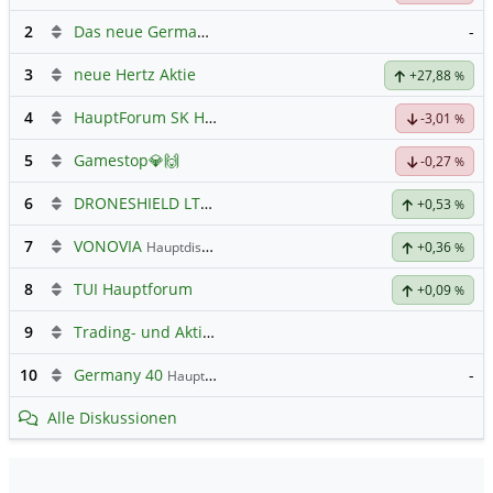
2
Das neue Germany 40 Prognose Forum
-
3
neue Hertz Aktie
+27,88
%
4
HauptForum SK HYNIC
-3,01
%
5
Gamestop💎🙌
-0,27
%
6
DRONESHIELD LTD
Hauptdiskussion
+0,53
%
7
VONOVIA
Hauptdiskussion
+0,36
%
8
TUI Hauptforum
+0,09
%
9
Trading- und Aktien-Chat
10
Germany 40
-
Hauptdiskussion
Alle Diskussionen