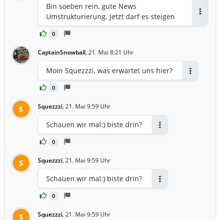
Bin soeben rein, gute News
Umstrukturierung. Jetzt darf es steigen
Antwor
0
CaptainSnowball
,
21. Mai 8:21 Uhr
Moin Squezzzi, was erwartet uns hier?
Antworten
0
Squezzzi
,
21. Mai 9:59 Uhr
S
Schauen wir mal:) biste drin?
Antworten
0
Squezzzi
,
21. Mai 9:59 Uhr
S
Schauen wir mal:) biste drin?
Antworten
0
Squezzzi
,
21. Mai 9:59 Uhr
S