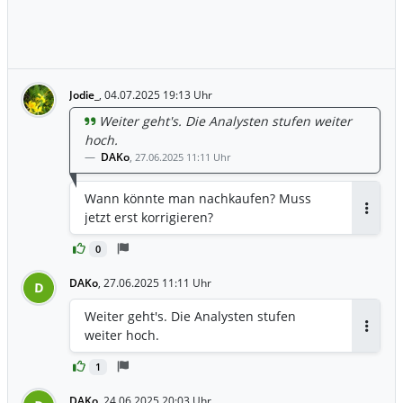
Jodie_
,
04.07.2025 19:13 Uhr
Weiter geht's. Die Analysten stufen weiter
hoch.
DAKo
,
27.06.2025 11:11 Uhr
Wann könnte man nachkaufen? Muss
jetzt erst korrigieren?
Antwor
0
DAKo
,
27.06.2025 11:11 Uhr
D
Weiter geht's. Die Analysten stufen
weiter hoch.
Antwor
1
DAKo
,
24.06.2025 20:03 Uhr