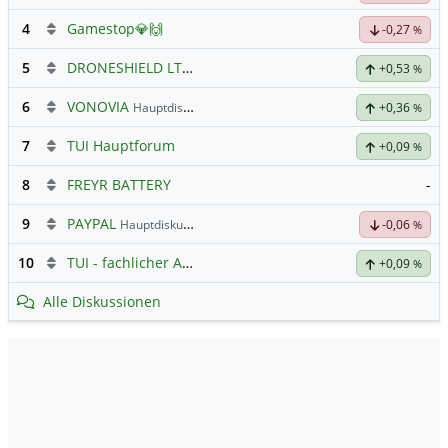
4
Gamestop💎🙌
-0,27
%
5
DRONESHIELD LTD
Hauptdiskussion
+0,53
%
6
VONOVIA
Hauptdiskussion
+0,36
%
7
TUI Hauptforum
+0,09
%
8
FREYR BATTERY
-
9
PAYPAL
Hauptdiskussion
-0,06
%
10
TUI - fachlicher Austausch
+0,09
%
Alle Diskussionen