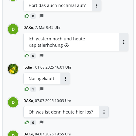
Hört das auch nochmal auf?
Antworten
0
DAKo
,
7. Mai 9:45 Uhr
D
Ich gestern noch und heute
Kapitalerhöhung 😭
Antwor
0
Jodie_
,
01.08.2025 16:01 Uhr
Nachgekauft
Antworten
1
DAKo
,
07.07.2025 10:03 Uhr
D
Oh was ist denn heute hier los?
Antworten
0
DAKo
,
04.07.2025 19:55 Uhr
D