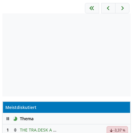
Meistdiskutiert
Pause
Thema
1
THE TRA.DESK A DL-,000001
Hauptdiskussion
-3,37
%