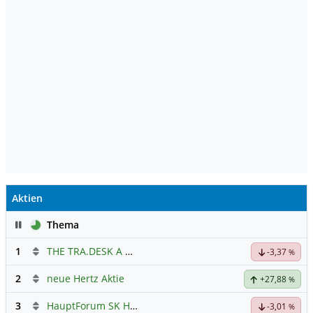
Aktien
Pause
Thema
1
THE TRA.DESK A DL-,000001
Hauptdiskussion
-3,37
%
2
neue Hertz Aktie
+27,88
%
3
HauptForum SK HYNIC
-3,01
%