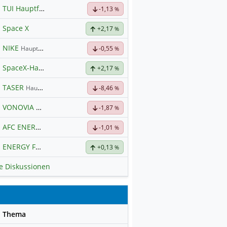
TUI Hauptforum
-1,13
%
Space X
+2,17
%
NIKE
Hauptdiskussion
-0,55
%
SpaceX-Haupt-Hauptforum
+2,17
%
TASER
Hauptdiskussion
-8,46
%
VONOVIA
Hauptdiskussion
-1,87
%
AFC ENERGY
Hauptdiskussion
-1,01
%
ENERGY FUELS
Hauptdiskussion
+0,13
%
le Diskussionen
se
Thema