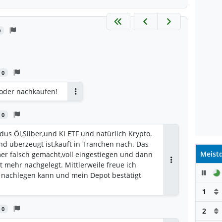
0
0
oder nachkaufen!
Antworten
0
dus Öl,Silber,und KI ETF und natürlich Krypto.
nd überzeugt ist,kauft in Tranchen nach. Das
Meistd
r falsch gemacht,voll eingestiegen und dann
ht mehr nachgelegt. Mittlerweile freue ich
Antworten
Pau
 nachlegen kann und mein Depot bestätigt
1
0
2