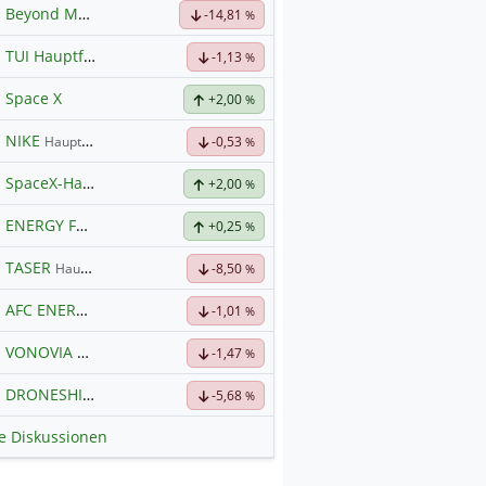
Beyond Meat
Hauptdiskussion
-14,81
%
TUI Hauptforum
-1,13
%
Space X
+2,00
%
NIKE
Hauptdiskussion
-0,53
%
SpaceX-Haupt-Hauptforum
+2,00
%
ENERGY FUELS
Hauptdiskussion
+0,25
%
TASER
Hauptdiskussion
-8,50
%
AFC ENERGY
Hauptdiskussion
-1,01
%
VONOVIA
Hauptdiskussion
-1,47
%
DRONESHIELD LTD
Hauptdiskussion
-5,68
%
le Diskussionen