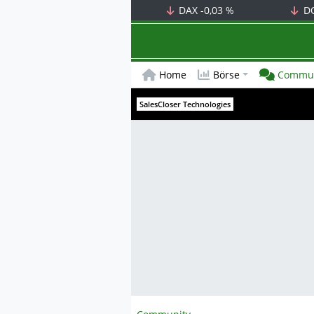
DAX
-0,03 %
D
Home
Börse
Commun
SalesCloser Technologies