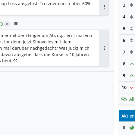
topp Loss ausgelöst. Trotzdem noch über 60%
3
Antworten
4
0
5
mmer mit dem Finger am Abzug…lernt mal von
6
t ihr denn jetzt Sinnvolles mit dem
on mal darüber nachgedacht? Was juckt mich
7
Antworten
 davon ausgehe, dass die Kurse in 10 Jahren
s heute??
8
9
10
Al
Aktien
Pau