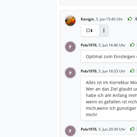
Königin
,
5. Jun 15:45 Uhr
💥⬇️
Antworten
Polo1976
,
5. Jun 16:46 Uhr
P
Optimal zum Einsteigen 
Polo1976
,
5. Jun 16:53 Uhr
P
Alles ist im Korrektur Mo
Wer an das Ziel glaubt u
habe ich am Anfang imme
wenn es gefallen ist nic
mich,wenn ich günstiger
mich!
Polo1976
,
5. Jun 20:39 Uhr
P