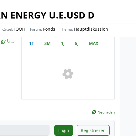
AN ENERGY U.E.USD D
IQQH
Fonds
Hauptdiskussion
Kürzel:
Forum:
Thema:
TS ETF
1T
3M
1J
5J
MAX
Neu laden
Login
Registrieren