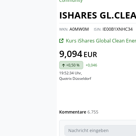
Community
ISHARES GL.CLE
A0MW0M
IE00B1XNHC34
WKN:
ISIN:
Kurs iShares Global Clean Energy UCI
9,094
EUR
+0,50 %
+0,046
19:52:34 Uhr
,
Quotrix Düsseldorf
Kommentare
6.755