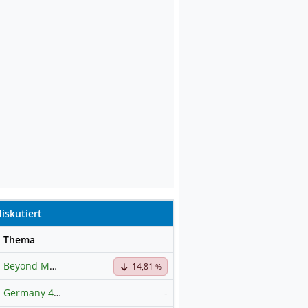
iskutiert
se
Thema
Beyond Meat
Hauptdiskussion
-14,81
%
Germany 40 / DAX Prognose
-