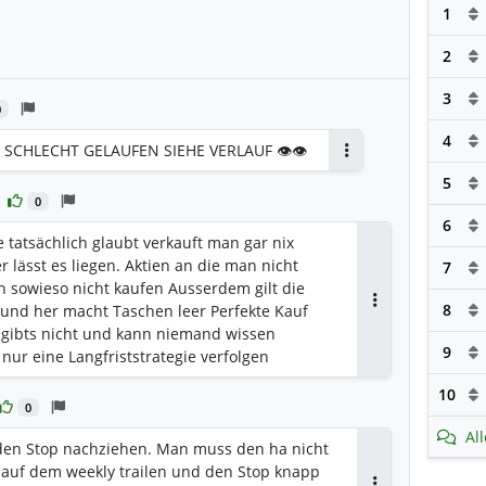
1
2
3
0
4
Z SCHLECHT GELAUFEN SIEHE VERLAUF 👁👁
Antworten
5
0
6
tatsächlich glaubt verkauft man gar nix
r lässt es liegen. Aktien an die man nicht
7
an sowieso nicht kaufen Ausserdem gilt die
8
 und her macht Taschen leer Perfekte Kauf
Antworten
 gibts nicht und kann niemand wissen
9
nur eine Langfriststrategie verfolgen
10
0
Al
 den Stop nachziehen. Man muss den ha nicht
 auf dem weekly trailen und den Stop knapp