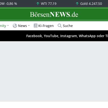
OW
-0,86 %
WTI
77,19
Gold
4.247,50
BörsenNEWS.de
ity
News
KI-Fragen
Suche
Facebook, YouTube, Instagram, WhatsApp oder T