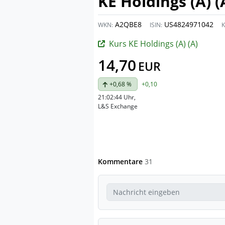
KE Holdings (A) (
A2QBE8
US4824971042
WKN:
ISIN:
K
Kurs KE Holdings (A) (A)
14,70
EUR
+0,68 %
+0,10
21:02:44 Uhr
,
L&S Exchange
Kommentare
31