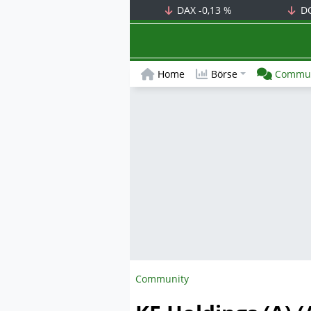
DAX
-0,13 %
D
Home
Börse
Commun
Community