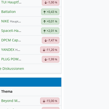
TUI Hauptforum
-1,00
%
Battalion
+0,43
%
NIKE
Hauptdiskussion
+0,01
%
SpaceX-Haupt-Hauptforum
+2,01
%
DPCM Capital
Hauptdiskussion
-7,47
%
YANDEX
Hauptdiskussion
-11,20
%
PLUG POWER
Hauptdiskussion
-1,99
%
le Diskussionen
se
Thema
Beyond Meat
Hauptdiskussion
-15,00
%