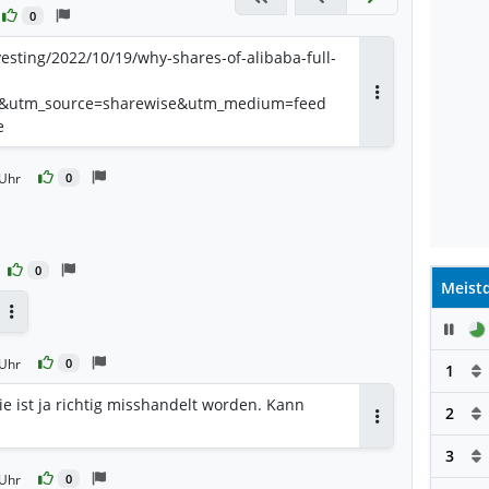
0
esting/2022/10/19/why-shares-of-alibaba-full-
1&utm_source=sharewise&utm_medium=feed
Antworten
e
 Uhr
0
0
Meistd
Pau
Antworten
 Uhr
0
1
tie ist ja richtig misshandelt worden. Kann
2
Antworten
3
 Uhr
0