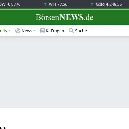
OW
-0,87 %
WTI
77,56
Gold
4.248,36
BörsenNEWS.de
ity
News
KI-Fragen
Suche