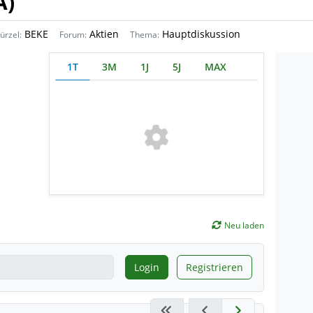
A)
BEKE
Aktien
Hauptdiskussion
ürzel:
Forum:
Thema:
1T
3M
1J
5J
MAX
Neu laden
Login
Registrieren