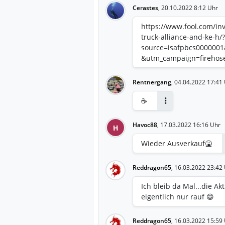
Cerastes
,
20.10.2022 8:12 Uhr
https://www.fool.com/inv
truck-alliance-and-ke-h/?
source=isafpbcs000000
&utm_campaign=firehos
Rentnergang
,
04.04.2022 17:41
☕
Antworten
Havoc88
,
17.03.2022 16:16 Uhr
H
Wieder Ausverkauf🤮
Reddragon65
,
16.03.2022 23:42
Ich bleib da Mal...die Ak
eigentlich nur rauf 😄
Reddragon65
,
16.03.2022 15:59