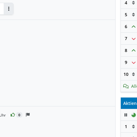
4
Antworten
5
6
7
8
9
10
Al
Aktien
Pau
 Uhr
0
1
n