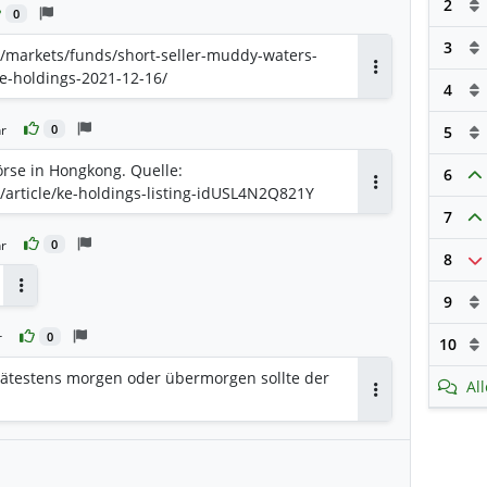
2
0
3
/markets/funds/short-seller-muddy-waters-
ke-holdings-2021-12-16/
Antworten
4
r
0
5
örse in Hongkong. Quelle:
6
/article/ke-holdings-listing-idUSL4N2Q821Y
Antworten
7
r
0
8
9
Antworten
r
0
10
Spätestens morgen oder übermorgen sollte der
Al
Antworten