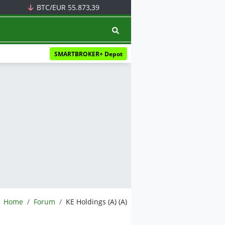
BTC/EUR
55.873,39
SMARTBROKER+ Depot
BörsenNEWS.de
Home
Forum
KE Holdings (A) (A)