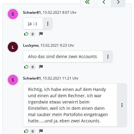
Schwier81
,
15.02.2021 8:07 Uhr
S
Ja :-)
Antworten
0
Luckymo
,
15.02.2021 9:23 Uhr
L
Also das sind deine zwei Accounts
Antworten
0
Schwier81
,
15.02.2021 11:21 Uhr
S
Richtig, ich habe einen auf dem Handy
und einen auf dem Rechner. Ich war
irgendwie etwas verwirrt beim
Einstellen, weil ich in dem einen dann
Antwor
mal sauber mein Portofolio eingetragen
hatte.....und ja, eben zwei Accounts.
0