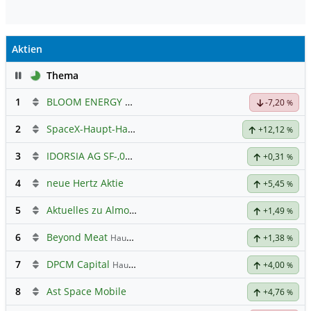
Aktien
Pause
Thema
1
BLOOM ENERGY A
Hauptdiskussion
-7,20
%
2
SpaceX-Haupt-Hauptforum
+12,12
%
3
IDORSIA AG SF-,05
Hauptdiskussion
+0,31
%
4
neue Hertz Aktie
+5,45
%
5
Aktuelles zu Almonty Industries
+1,49
%
6
Beyond Meat
Hauptdiskussion
+1,38
%
7
DPCM Capital
Hauptdiskussion
+4,00
%
8
Ast Space Mobile
+4,76
%