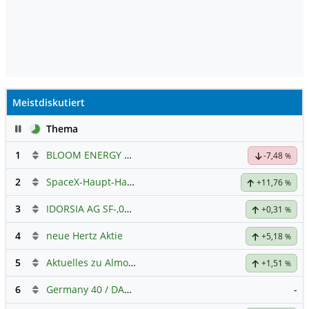
Meistdiskutiert
Pause
Thema
1
BLOOM ENERGY A
Hauptdiskussion
-7,48
%
2
SpaceX-Haupt-Hauptforum
+11,76
%
3
IDORSIA AG SF-,05
Hauptdiskussion
+0,31
%
4
neue Hertz Aktie
+5,18
%
5
Aktuelles zu Almonty Industries
+1,51
%
6
Germany 40 / DAX Prognose
-