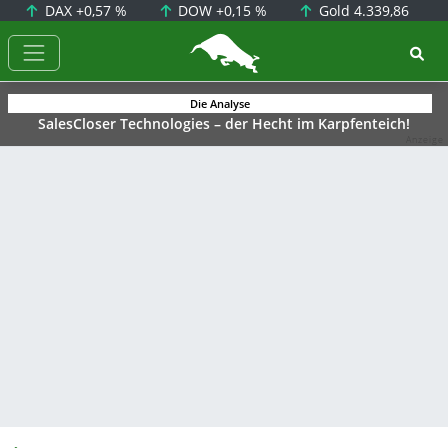
DAX
+0,57 %
DOW
+0,15 %
Gold
4.339,86
BörsenNEWS.de
Die Analyse
SalesCloser Technologies – der Hecht im Karpfenteich!
Anzeige