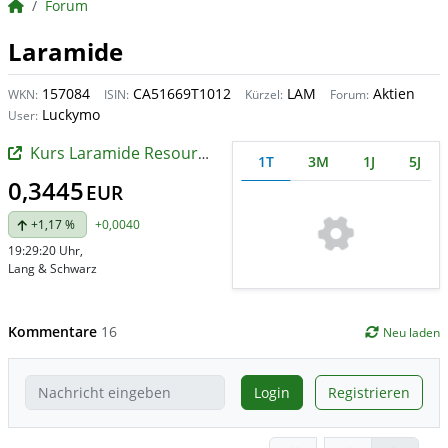
BörsenNEWS.de
Forum
Laramide
157084
CA51669T1012
LAM
Aktien
WKN:
ISIN:
Kürzel:
Forum:
Luckymo
User:
Kurs Laramide Resources
1T
3M
1J
5J
0,3445
EUR
+1,17 %
+0,0040
19:29:20 Uhr
,
Lang & Schwarz
Kommentare
16
Neu laden
Login
Registrieren