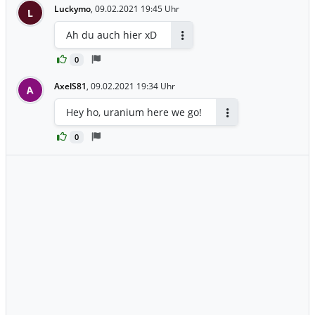
Luckymo
,
09.02.2021 19:45 Uhr
L
Ah du auch hier xD
Antworten
0
AxelS81
,
09.02.2021 19:34 Uhr
A
Hey ho, uranium here we go!
Antworten
0