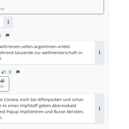
 Uhr
Antworten
0
lt/reisen-sollen-argentinien-erlebt-
hrend-tausende-zur-weltmeisterschaft-in-
Antworten
l
1
 😂
Uhr
ei Corona, noch bei Affenpocken und schon
lte es einen Impfstoff geben.Aberxsobald
und Popup Impfzentren und Busse Abrollen,
Antworten
n.