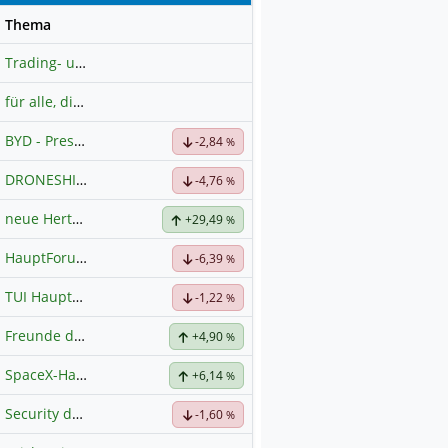
se
Thema
Trading- und Aktien-Chat
für alle, die es ehrlich meinen beim Traden.
BYD - Presselinks
-2,84
%
DRONESHIELD LTD
Hauptdiskussion
-4,76
%
neue Hertz Aktie
+29,49
%
HauptForum SK HYNIC
-6,39
%
TUI Hauptforum
-1,22
%
Freunde der Telekom
+4,90
%
SpaceX-Haupt-Hauptforum
+6,14
%
Security der nächsten Generation
-1,60
%