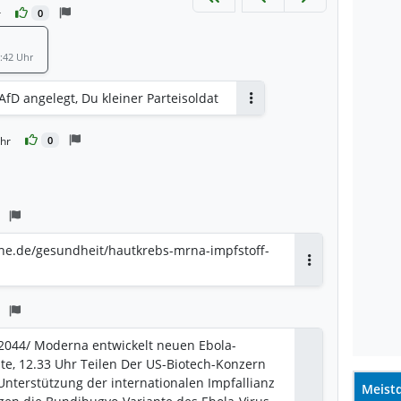
r
0
1:42 Uhr
AfD angelegt, Du kleiner Parteisoldat
Antworten
Uhr
0
he.de/gesundheit/hautkrebs-mrna-impfstoff-
Antworten
432044/ Moderna entwickelt neuen Ebola-
ute, 12.33 Uhr Teilen Der US-Biotech-Konzern
Unterstützung der internationalen Impfallianz
Meistd