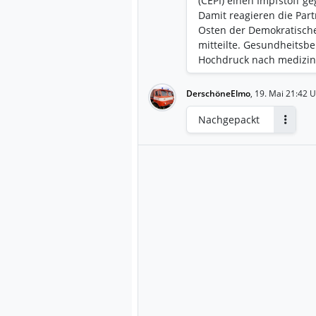
(CEPI) einen Impfstoff g
Damit reagieren die Par
Osten der Demokratisch
mitteilte. Gesundheitsb
Hochdruck nach medizin
einzudämmen. Bisher wu
220 mutmaßliche Todesf
DerschöneElmo
,
19. Mai 21:42 
Krankheitswelle registri
Nachgepackt
Antwort