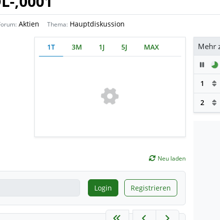
L-,0001
Aktien
Hauptdiskussion
Forum:
Thema:
Mehr 
1T
3M
1J
5J
MAX
Pau
1
2
Neu laden
Login
Registrieren