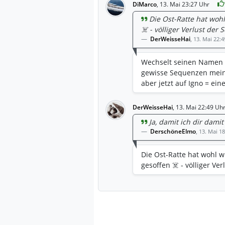
DiMarco
,
13. Mai 23:27 Uhr
Die Ost-Ratte hat woh
☠️ - völliger Verlust der 
DerWeisseHai
,
13. Mai 22:4
Wechselt seinen Namen öf
gewisse Sequenzen mein
aber jetzt auf Igno = eine 
DerWeisseHai
,
13. Mai 22:49 Uh
Ja, damit ich dir dam
DerschöneElmo
,
13. Mai 1
Die Ost-Ratte hat wohl 
gesoffen ☠️ - völliger Ver