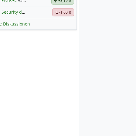
PAYPAL
Hauptdiskussion
+3,19
%
Security der nächsten Generation
-1,60
%
le Diskussionen