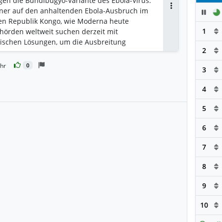
egen die Bundibugyo-Variante des Ebola-Virus.
tner auf den anhaltenden Ebola-Ausbruch im
Pau
Antworten
en Republik Kongo, wie Moderna heute
1
ehörden weltweit suchen derzeit mit
ischen Lösungen, um die Ausbreitung
2
rden mehr als 900 Verdachtsfälle und über
älle im Zusammenhang mit der
Uhr
0
3
ert. red, ORF.at/Agenturen
4
en
5
6
7
8
9
10