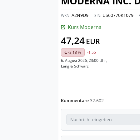
MODERNA INC. D
A2N9D9
US60770K1079
WKN:
ISIN:
Kurs Moderna
47,24
EUR
-3,18 %
-1,55
6. August 2026, 23:00 Uhr
,
Lang & Schwarz
Kommentare
32.602