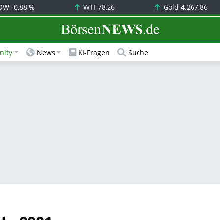
OW
-0,88 %
WTI
78,26
Gold
4.267,86
BörsenNEWS.de
ity
News
KI-Fragen
Suche