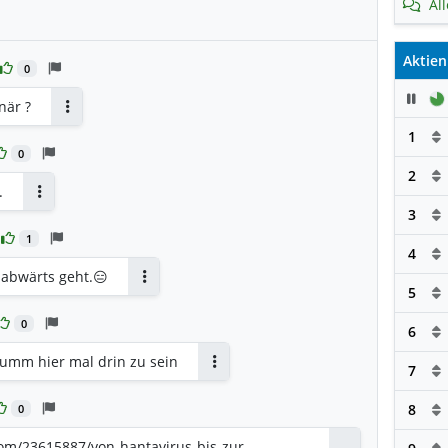
Al
Aktien
0
Pau
när ?
Antworten
1
0
2
.
Antworten
3
1
4
 abwärts geht.😑
5
Antworten
0
6
dumm hier mal drin zu sein
7
Antworten
8
0
om/23615887/von-hantavirus-bis-zur-