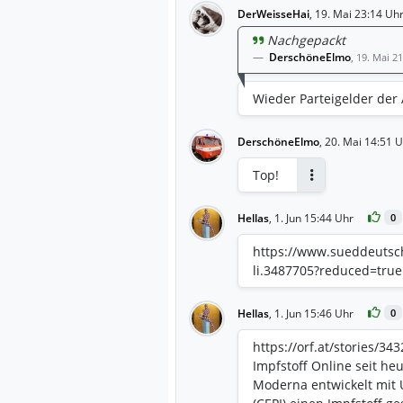
DerWeisseHai
,
19. Mai 23:14 Uh
Nachgepackt
DerschöneElmo
,
19. Mai 2
Wieder Parteigelder der 
DerschöneElmo
,
20. Mai 14:51 
Top!
Antworten
Hellas
,
1. Jun 15:44 Uhr
0
https://www.sueddeutsc
li.3487705?reduced=true
Hellas
,
1. Jun 15:46 Uhr
0
https://orf.at/stories/3
Impfstoff Online seit he
Moderna entwickelt mit 