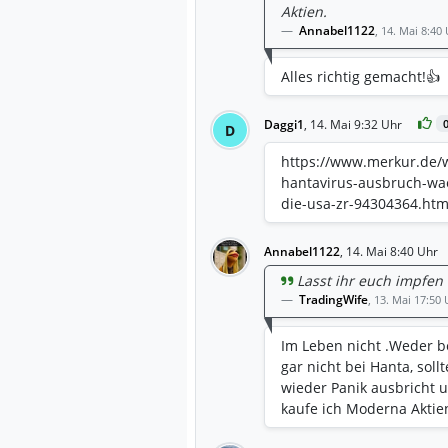
Aktien.
Annabel1122
,
14. Mai 8:40
Alles richtig gemacht!👍
Daggi1
,
14. Mai 9:32 Uhr
D
https://www.merkur.de/we
hantavirus-ausbruch-wae
die-usa-zr-94304364.htm
Annabel1122
,
14. Mai 8:40 Uhr
Lasst ihr euch impfen
TradingWife
,
13. Mai 17:50 
Im Leben nicht .Weder b
gar nicht bei Hanta, sol
wieder Panik ausbricht 
kaufe ich Moderna Aktie