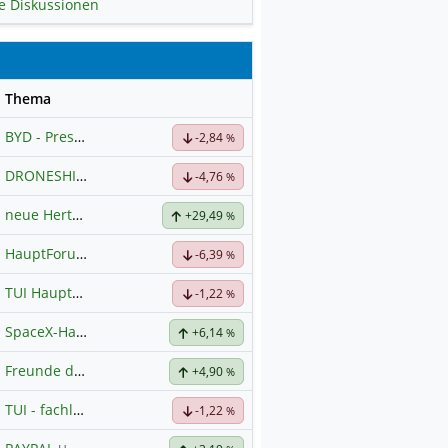
le Diskussionen
se
Thema
BYD - Presselinks
-2,84
%
DRONESHIELD LTD
Hauptdiskussion
-4,76
%
neue Hertz Aktie
+29,49
%
HauptForum SK HYNIC
-6,39
%
TUI Hauptforum
-1,22
%
SpaceX-Haupt-Hauptforum
+6,14
%
Freunde der Telekom
+4,90
%
TUI - fachlicher Austausch
-1,22
%