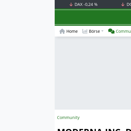
DAX
-0,24 %
D
Home
Börse
Commun
Community