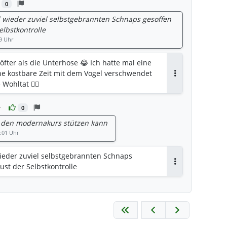
0
l wieder zuviel selbstgebrannten Schnaps gesoffen
Selbstkontrolle
9 Uhr
ter als die Unterhose 😂 Ich hatte mal eine
e kostbare Zeit mit dem Vogel verschwendet
Antworten
Wohltat 🙋‍♂️
r
0
it den modernakurs stützen kann
8:01 Uhr
wieder zuviel selbstgebrannten Schnaps
lust der Selbstkontrolle
Antworten