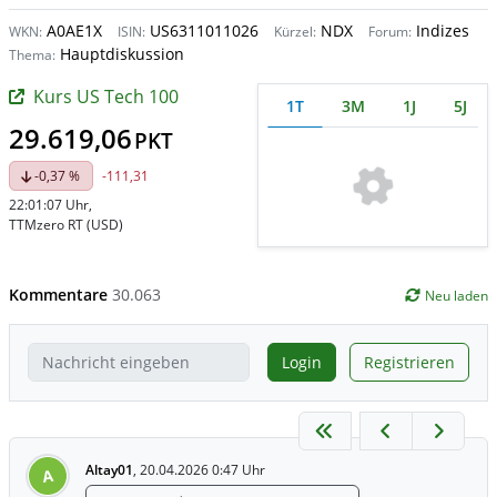
A0AE1X
US6311011026
NDX
Indizes
WKN:
ISIN:
Kürzel:
Forum:
Hauptdiskussion
Thema:
Kurs US Tech 100
1T
3M
1J
5J
29.619,06
PKT
-0,37 %
-111,31
22:01:07 Uhr
,
TTMzero RT (USD)
Kommentare
30.063
Neu laden
Login
Registrieren
Altay01
,
20.04.2026 0:47 Uhr
A