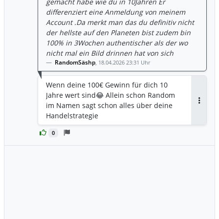
gemacht habe wie du in 10Jahren Er
differenziert eine Anmeldung von meinem
Account .Da merkt man das du definitiv nicht
der hellste auf den Planeten bist zudem bin
100% in 3Wochen authentischer als der wo
nicht mal ein Bild drinnen hat von sich
RandomSäshp
,
18.04.2026 23:31 Uhr
Wenn deine 100€ Gewinn für dich 10
Jahre wert sind😂 Allein schon Random
im Namen sagt schon alles über deine
Antwor
Handelstrategie
0