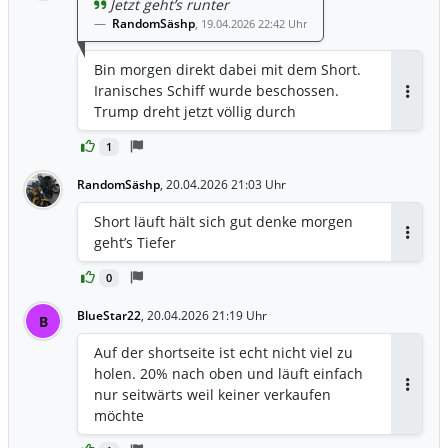
Jetzt geht’s runter
RandomSäshp
,
19.04.2026 22:42 Uhr
Bin morgen direkt dabei mit dem Short.
Iranisches Schiff wurde beschossen.
Antwor
Trump dreht jetzt völlig durch
1
RandomSäshp
,
20.04.2026 21:03 Uhr
Short läuft hält sich gut denke morgen
geht’s Tiefer
Antwor
0
BlueStar22
,
20.04.2026 21:19 Uhr
B
Auf der shortseite ist echt nicht viel zu
holen. 20% nach oben und läuft einfach
nur seitwärts weil keiner verkaufen
Antwor
möchte