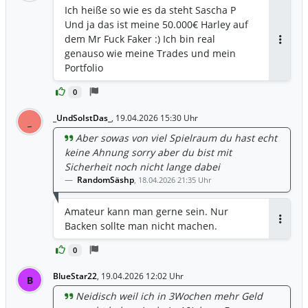
Ich heiße so wie es da steht Sascha P
Und ja das ist meine 50.000€ Harley auf
dem Mr Fuck Faker :) Ich bin real
Antwor
genauso wie meine Trades und mein
Portfolio
0
_UndSoIstDas_
,
19.04.2026 15:30 Uhr
_
Aber sowas von viel Spielraum du hast echt
keine Ahnung sorry aber du bist mit
Sicherheit noch nicht lange dabei
RandomSäshp
,
18.04.2026 21:35 Uhr
Amateur kann man gerne sein. Nur
Backen sollte man nicht machen.
Antwor
0
BlueStar22
,
19.04.2026 12:02 Uhr
B
Neidisch weil ich in 3Wochen mehr Geld