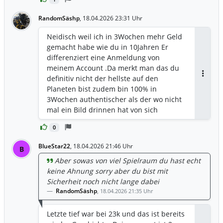
RandomSäshp
,
18.04.2026 23:31 Uhr
Neidisch weil ich in 3Wochen mehr Geld
gemacht habe wie du in 10Jahren Er
differenziert eine Anmeldung von
meinem Account .Da merkt man das du
definitiv nicht der hellste auf den
Antwor
Planeten bist zudem bin 100% in
3Wochen authentischer als der wo nicht
mal ein Bild drinnen hat von sich
0
BlueStar22
,
18.04.2026 21:46 Uhr
B
Aber sowas von viel Spielraum du hast echt
keine Ahnung sorry aber du bist mit
Sicherheit noch nicht lange dabei
RandomSäshp
,
18.04.2026 21:35 Uhr
Letzte tief war bei 23k und das ist bereits