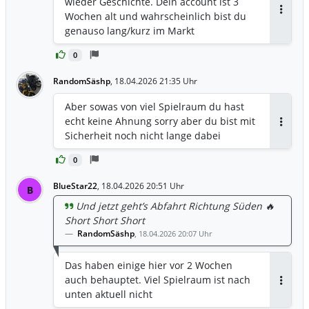
wieder Geschichte. Dein account ist 3
Wochen alt und wahrscheinlich bist du
Antwor
genauso lang/kurz im Markt
0
RandomSäshp
,
18.04.2026 21:35 Uhr
Aber sowas von viel Spielraum du hast
echt keine Ahnung sorry aber du bist mit
Antwor
Sicherheit noch nicht lange dabei
0
BlueStar22
,
18.04.2026 20:51 Uhr
B
Und jetzt geht’s Abfahrt Richtung Süden 🔥
Short Short Short
RandomSäshp
,
18.04.2026 20:07 Uhr
Das haben einige hier vor 2 Wochen
auch behauptet. Viel Spielraum ist nach
Antwor
unten aktuell nicht