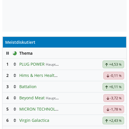
Meistdiskutiert
Pause
Thema
1
PLUG POWER
Hauptdiskussion
+4,53
%
2
Hims & Hers Health Registered (A)
Hauptdiskussion
-0,11
%
3
Battalion
+6,11
%
4
Beyond Meat
Hauptdiskussion
-3,72
%
5
MICRON TECHNOLOGY
Hauptdiskussion
-1,78
%
6
Virgin Galactica
+2,43
%