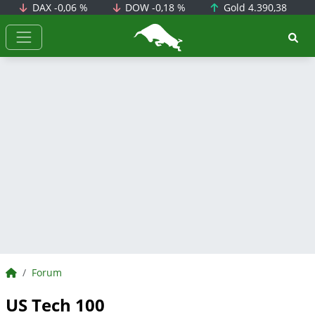
DAX
-0,06 %
DOW
-0,18 %
Gold
4.390,38
BörsenNEWS.de
BörsenNEWS.de
Forum
US Tech 100