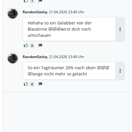
1
RandomSäshp
,
21.04.2026 23:40 Uhr
Hahaha so ein Gelabber von der
Blaubirne 🤣🤣🤣wirst dich noch
Antwor
umschauen
0
RandomSäshp
,
21.04.2026 23:40 Uhr
So ein Tagträumer 20% nach oben 🤣🤣🤣
🤣lange nicht mehr so gelacht
Antwor
0