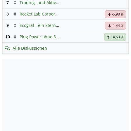
7
Trading- und Aktien-Chat
8
Rocket Lab Corporation Registered Shs
Hauptdiskussion
-5,98
%
9
Ecograf - ein Stern am Graphithimmel
-1,44
%
10
Plug Power ohne Spam
+4,53
%
Alle Diskussionen