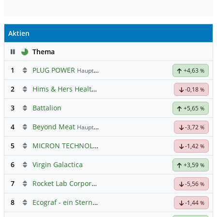
Aktien
Pause
Thema
1
PLUG POWER
Hauptdiskussion
+4,63
%
2
Hims & Hers Health Registered (A)
Hauptdiskussion
-0,18
%
3
Battalion
+5,65
%
4
Beyond Meat
Hauptdiskussion
-3,72
%
5
MICRON TECHNOLOGY
Hauptdiskussion
-1,42
%
6
Virgin Galactica
+3,59
%
7
Rocket Lab Corporation Registered Shs
Hauptdiskussion
-5,56
%
8
Ecograf - ein Stern am Graphithimmel
-1,44
%