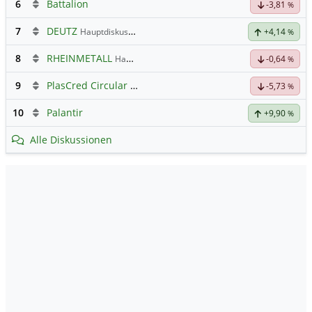
6
Battalion
-3,81
%
7
DEUTZ
Hauptdiskussion
+4,14
%
8
RHEINMETALL
Hauptdiskussion
-0,64
%
9
PlasCred Circular Innovations
-5,73
%
10
Palantir
+9,90
%
Alle Diskussionen