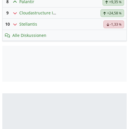
8
Palantir
+9,35
%
9
Cloudastructure Inc Registered Shs-A-
Hauptdiskussion
+24,58
%
10
Stellantis
-1,33
%
Alle Diskussionen