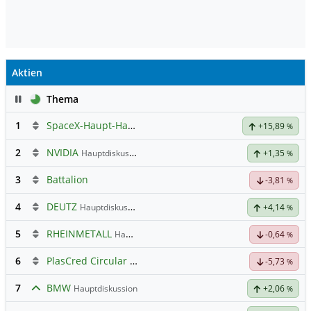
Aktien
Pause
Thema
1
SpaceX-Haupt-Hauptforum
+15,89
%
2
NVIDIA
Hauptdiskussion
+1,35
%
3
Battalion
-3,81
%
4
DEUTZ
Hauptdiskussion
+4,14
%
5
RHEINMETALL
Hauptdiskussion
-0,64
%
6
PlasCred Circular Innovations
-5,73
%
7
BMW
Hauptdiskussion
+2,06
%