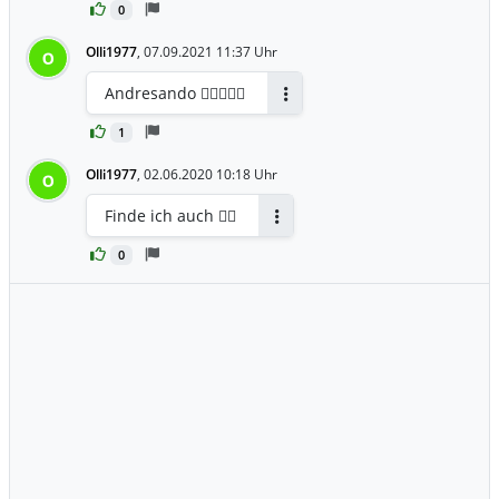
0
Olli1977
,
07.09.2021 11:37 Uhr
O
Andresando ✌🏻👌🏻🍀
Antworten
1
Olli1977
,
02.06.2020 10:18 Uhr
O
Finde ich auch 👌🏻
Antworten
0