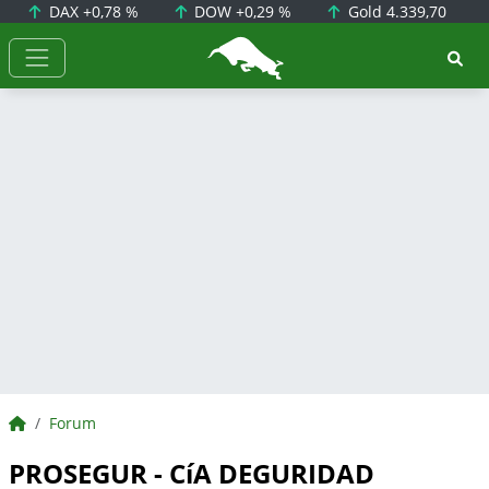
DAX
+0,78 %
DOW
+0,29 %
Gold
4.339,70
BörsenNEWS.de
BörsenNEWS.de
Forum
PROSEGUR - CíA DEGURIDAD