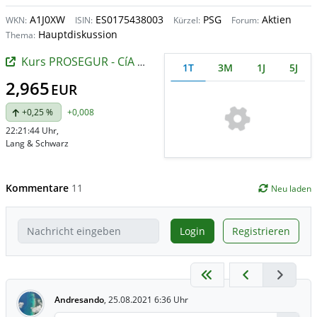
A1J0XW
ES0175438003
PSG
Aktien
WKN:
ISIN:
Kürzel:
Forum:
Hauptdiskussion
Thema:
Kurs PROSEGUR - CíA DEGURIDAD
1T
3M
1J
5J
2,965
EUR
+0,25 %
+0,008
22:21:44 Uhr
,
Lang & Schwarz
Kommentare
11
Neu laden
Login
Registrieren
Andresando
,
25.08.2021 6:36 Uhr