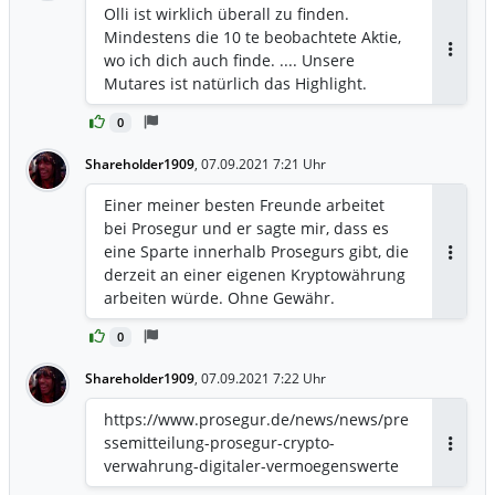
Olli ist wirklich überall zu finden.
Mindestens die 10 te beobachtete Aktie,
wo ich dich auch finde. .... Unsere
Antwor
Mutares ist natürlich das Highlight.
0
Shareholder1909
,
07.09.2021 7:21 Uhr
Einer meiner besten Freunde arbeitet
bei Prosegur und er sagte mir, dass es
eine Sparte innerhalb Prosegurs gibt, die
Antwor
derzeit an einer eigenen Kryptowährung
arbeiten würde. Ohne Gewähr.
0
Shareholder1909
,
07.09.2021 7:22 Uhr
https://www.prosegur.de/news/news/pre
ssemitteilung-prosegur-crypto-
Antwor
verwahrung-digitaler-vermoegenswerte