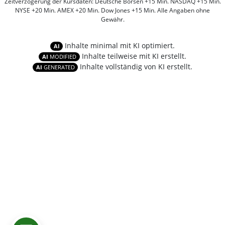
Zeitverzögerung der Kursdaten: Deutsche Börsen +15 Min. NASDAQ +15 Min.
NYSE +20 Min. AMEX +20 Min. Dow Jones +15 Min. Alle Angaben ohne
Gewähr.
Inhalte minimal mit KI optimiert.
AI
Inhalte teilweise mit KI erstellt.
AI
MODIFIED
Inhalte vollständig von KI erstellt.
AI
GENERATED