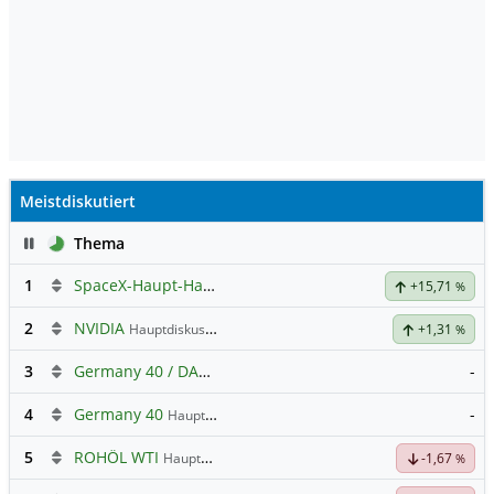
Meistdiskutiert
Pause
Thema
1
SpaceX-Haupt-Hauptforum
+15,71
%
2
NVIDIA
Hauptdiskussion
+1,31
%
3
Germany 40 / DAX Prognose
-
4
Germany 40
-
Hauptdiskussion
5
ROHÖL WTI
Hauptdiskussion
-1,67
%