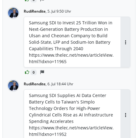
RudiRendite
,
5. Jul 9:50 Uhr
Samsung SDI to Invest 25 Trillion Won in
Next-Generation Battery Production in
Ulsan and Cheonan Company to Build
Solid-State, LFP and Sodium-Ion Battery
Antwor
Capabilities Through 2040
https://www.thelec.net/news/articleView.
html?idxno=11965
0
RudiRendite
,
6. Jul 18:44 Uhr
Samsung SDI Supplies AI Data Center
Battery Cells to Taiwan's Simplo
Technology Orders for High-Power
Cylindrical Cells Rise as AI Infrastructure
Antwor
Spending Accelerates
https://www.thelec.net/news/articleView.
html?idxno=11952