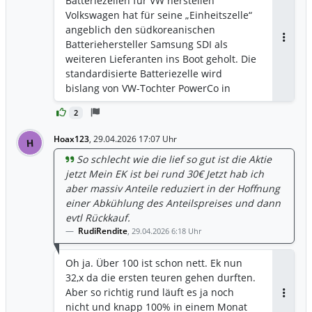
Batteriezellen für VW herstellen
Volkswagen hat für seine „Einheitszelle“
angeblich den südkoreanischen
Batteriehersteller Samsung SDI als
Antwor
weiteren Lieferanten ins Boot geholt. Die
standardisierte Batteriezelle wird
bislang von VW-Tochter PowerCo in
Salzgitter sowie von der VW-Beteiligung
2
Gotion in China hergestellt.
https://www.electrive.net/2026/06/04/sa
Hoax123
,
29.04.2026 17:07 Uhr
H
msung-sdi-soll-angeblich-batteriezellen-
So schlecht wie die lief so gut ist die Aktie
fuer-vw-herstellen/
jetzt Mein EK ist bei rund 30€ Jetzt hab ich
aber massiv Anteile reduziert in der Hoffnung
einer Abkühlung des Anteilspreises und dann
evtl Rückkauf.
RudiRendite
,
29.04.2026 6:18 Uhr
Oh ja. Über 100 ist schon nett. Ek nun
32,x da die ersten teuren gehen durften.
Aber so richtig rund läuft es ja noch
Antwor
nicht und knapp 100% in einem Monat