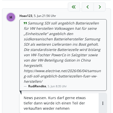
Hoax123
,
5. Jun 21:56 Uhr
H
Samsung SDI soll angeblich Batteriezellen
für VW herstellen Volkswagen hat für seine
„Einheitszelle“ angeblich den
südkoreanischen Batteriehersteller Samsung
SDI als weiteren Lieferanten ins Boot geholt.
Die standardisierte Batteriezelle wird bislang
von VW-Tochter PowerCo in Salzgitter sowie
von der VW-Beteiligung Gotion in China
hergestellt.
https://www.electrive.net/2026/06/04/samsun
g-sdi-soll-angeblich-batteriezellen-fuer-vw-
herstellen/
RudiRendite
,
5. Jun 8:35 Uhr
News passen. Kurs darf gerne etwas
tiefer dann würde ich einen Teil der
Antwor
verkauften wieder nehmen