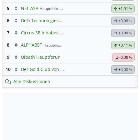
5
NEL ASA
Hauptdiskussion
+1,51
%
6
DeFi Technologies: Eine Perle?
±0,00
%
7
Circus SE Inhaber-Akt
Hauptdiskussion
±0,00
%
8
ALPHABET
Hauptdiskussion
+0,11
%
9
Uipath Hauptforun
-0,08
%
10
Der Gold Club von Susiwong
±0,00
%
Alle Diskussionen