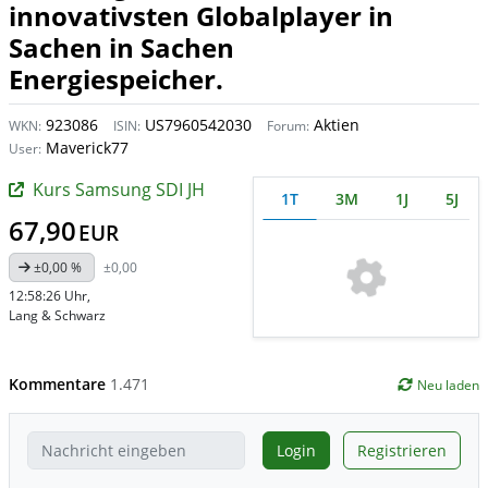
innovativsten Globalplayer in
Sachen in Sachen
Energiespeicher.
923086
US7960542030
Aktien
WKN:
ISIN:
Forum:
Maverick77
User:
Kurs Samsung SDI JH
1T
3M
1J
5J
67,90
EUR
±0,00 %
±0,00
12:58:26 Uhr
,
Lang & Schwarz
Kommentare
1.471
Neu laden
Login
Registrieren