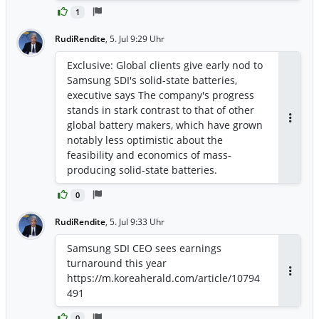
1
RudiRendite
,
5. Jul 9:29 Uhr
Exclusive: Global clients give early nod to
Samsung SDI's solid-state batteries,
executive says The company's progress
stands in stark contrast to that of other
global battery makers, which have grown
Antwor
notably less optimistic about the
feasibility and economics of mass-
producing solid-state batteries.
https://www.koreajoongangdaily.com/bu
0
siness/exclusive-global-clients-give-
early-nod-to-samsung-sdis-solidstate-
RudiRendite
,
5. Jul 9:33 Uhr
batteries-executive-says/12748083
Samsung SDI CEO sees earnings
turnaround this year
https://m.koreaherald.com/article/10794
Antwor
491
0