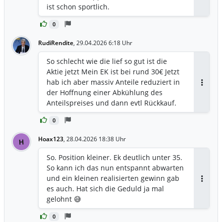
ist schon sportlich.
0
RudiRendite
,
29.04.2026 6:18 Uhr
So schlecht wie die lief so gut ist die
Aktie jetzt Mein EK ist bei rund 30€ Jetzt
hab ich aber massiv Anteile reduziert in
Antwor
der Hoffnung einer Abkühlung des
Anteilspreises und dann evtl Rückkauf.
0
Hoax123
,
28.04.2026 18:38 Uhr
H
So. Position kleiner. Ek deutlich unter 35.
So kann ich das nun entspannt abwarten
und ein kleinen realisierten gewinn gab
Antwor
es auch. Hat sich die Geduld ja mal
gelohnt 😅
0