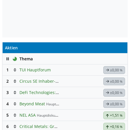
Aktien
Pause
Thema
1
TUI Hauptforum
±0,00
%
2
Circus SE Inhaber-Akt
Hauptdiskussion
±0,00
%
3
DeFi Technologies: Eine Perle?
±0,00
%
4
Beyond Meat
Hauptdiskussion
±0,00
%
5
NEL ASA
Hauptdiskussion
+1,51
%
6
Critical Metals: Grönland - Tanbreez seltene Erden
+0,16
%