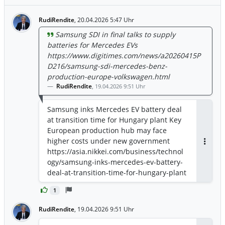
RudiRendite
,
20.04.2026 5:47 Uhr
Samsung SDI in final talks to supply
batteries for Mercedes EVs
https://www.digitimes.com/news/a20260415P
D216/samsung-sdi-mercedes-benz-
production-europe-volkswagen.html
RudiRendite
,
19.04.2026 9:51 Uhr
Samsung inks Mercedes EV battery deal
at transition time for Hungary plant Key
European production hub may face
higher costs under new government
Antwor
https://asia.nikkei.com/business/technol
ogy/samsung-inks-mercedes-ev-battery-
deal-at-transition-time-for-hungary-plant
1
RudiRendite
,
19.04.2026 9:51 Uhr