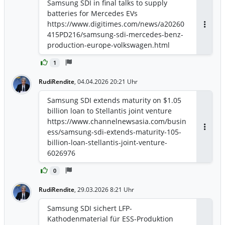
Samsung SDI in final talks to supply
batteries for Mercedes EVs
https://www.digitimes.com/news/a20260
Antwor
415PD216/samsung-sdi-mercedes-benz-
production-europe-volkswagen.html
1
RudiRendite
,
04.04.2026 20:21 Uhr
Samsung SDI extends maturity on $1.05
billion loan to Stellantis joint venture
https://www.channelnewsasia.com/busin
ess/samsung-sdi-extends-maturity-105-
Antwor
billion-loan-stellantis-joint-venture-
6026976
0
RudiRendite
,
29.03.2026 8:21 Uhr
Samsung SDI sichert LFP-
Kathodenmaterial für ESS-Produktion