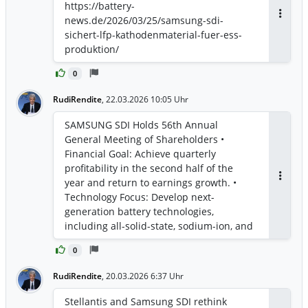
https://battery-
news.de/2026/03/25/samsung-sdi-
Antwor
sichert-lfp-kathodenmaterial-fuer-ess-
produktion/
0
RudiRendite
,
22.03.2026 10:05 Uhr
SAMSUNG SDI Holds 56th Annual
General Meeting of Shareholders •
Financial Goal: Achieve quarterly
profitability in the second half of the
year and return to earnings growth. •
Antwor
Technology Focus: Develop next-
generation battery technologies,
including all-solid-state, sodium-ion, and
lithium-l batteries, and expand into LFP
0
and Mid-Ni battery products. • Business
Strategy: Diversify the order portfolio
RudiRendite
,
20.03.2026 6:37 Uhr
beyond EVs and ESS to include robotics
and other applications, expanding the
Stellantis and Samsung SDI rethink