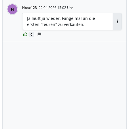
Hoax123
,
22.04.2026 15:02 Uhr
H
Ja läuft ja wieder. Fange mal an die
ersten "teuren" zu verkaufen.
Antwor
0