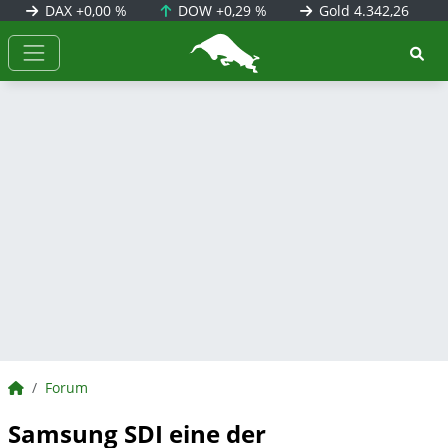
DAX
+0,00 %
DOW
+0,29 %
Gold
4.342,26
BörsenNEWS.de
BörsenNEWS.de
Forum
Samsung SDI eine der