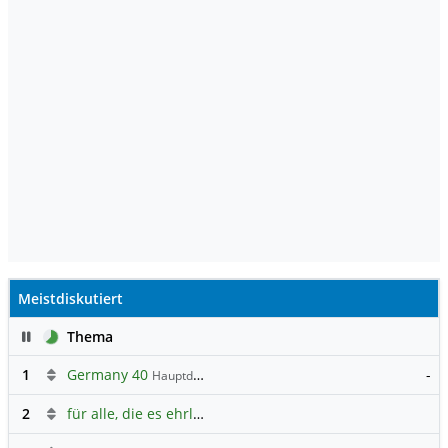
Meistdiskutiert
Pause
Thema
1
Germany 40
-
Hauptdiskussion
2
für alle, die es ehrlich meinen beim Traden.