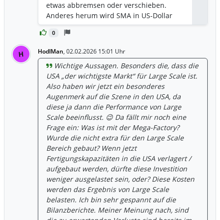
etwas abbremsen oder verschieben.
Economy), lassen sich allein mit
Anderes herum wird SMA in US-Dollar
Hardware kaum noch Spitzenmargen
bezahlt, bilanziert aber in Euro. Also
erzielen. Ich glaube daran, dass
0
bekommt SMA weniger Euros aus dem
Dienstleistungen als künftiger
USA-Geschäft. Das drückt die Euro-
Ertragsbringer entscheidend für den
HodlMan
,
02.02.2026 15:01 Uhr
H
Marge. Dieses sogenannte
Markterfolg eines Unternehmens sein
Wichtige Aussagen. Besonders die, dass die
Wechselwährungsrisiko führt zu
werden. Die langfristige Wertschöpfung
USA „der wichtigste Markt“ für Large Scale ist.
Verlusten aus Währungsgeschäften. Das
liegt zunehmend in der Vernetzung,
Also haben wir jetzt ein besonderes
belastet dann am Ende den Gesamt-
Steuerung und Instandhaltung
Augenmerk auf die Szene in den USA, da
EBIT. Also ja, die Marge im LS-Geschäft
bestehender Anlagen. Erfolgreiche
diese ja dann die Performance von Large
schrumpft und die
Vorbilder für eine solche Transformation
Scale beeinflusst. 😉 Da fällt mir noch eine
Wechselkursentwicklung belasten das
bzw. Geschäftsmodelle finden sich in der
Frage ein: Was ist mit der Mega-Factory?
Ergebnis von SMA. Es dürfte also zu
Tech-Branche: • IBM wandelte sich vom
Wurde die nicht extra für den Large Scale
einem Rücksetzer kommen. Auch glaube
Hardware-Produzenten zum
Bereich gebaut? Wenn jetzt
ich, dass die Aufwendungen für das
spezialisierten IT-Service-Anbieter. •
Fertigungskapazitäten in die USA verlagert /
zweite Abbauprogramm in 2026 so
Amazon nutzte bestehende
aufgebaut werden, dürfte diese Investition
richtig zur Geltung kommen werden
Infrastrukturen (Internet, Logistik), um
weniger ausgelastet sein, oder? Diese Kosten
(weitere Kosten, die das Ergebnis
ein völlig neues Dienstleistungs-
werden das Ergebnis von Large Scale
belasten). Gleiches gilt für die
Ökosystem zu schaffen. Für SMA bietet
belasten. Ich bin sehr gespannt auf die
Abschreibungen im HBS Segment. Hier
sich die Chance, das umfassende
Bilanzberichte. Meiner Meinung nach, sind
können noch Risiken aus Überbeständen
technische Know-how für eine