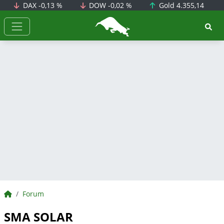
DAX
-0,13 %
DOW
-0,02 %
Gold
4.355,14
BörsenNEWS.de
BörsenNEWS.de
Forum
SMA SOLAR