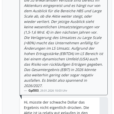
die zu erwartenden Verluste sind bereits im
schlummern (schlecht laufendes Home-
strategische Neuorientierung zu nutzen.
Aktienkurs eingepreist und es hängt nur von
Geschäft). Ich rechne mit einem
Anstatt allein auf den Verkauf von
dem Ausblick für die Bereiche HBS und Large
Rücksetzer bei den Aktien. Insbesondere
Wechselrichtern und Speichersystemen
Scale ab, ob die Aktie weiter steigt, oder
nach der Bekanntgabe des 2025
zu setzen, könnte das Unternehmen eine
wieder verliert. Der jetzige Ausblick sieht
Ergebnisses und (meiner Meinung nach)
führende Rolle im Management globaler
keine wesentlichen Umsatzsteigerungen vor
dem bescheidenem Ausblick 2026.
Solarkapazitäten einnehmen (->
(1,5-1,6 Mrd. €) in den nächsten Jahren vor.
Dienstleistungen mit geringer
Die Verlagerung des Umsatzes zu Large Scale
Kapitalbindung). Wer die Schnittstellen
(>80%) macht das Unternehmen anfällig für
der Energieversorgung beherrscht
Änderungen im LS Umsatz. Aufgrund der
(Planung, Entwicklung, Betrieb), sichert
hohen Ertragsstärke (EBITDA) im LS Bereich ist
sich in einem volatilen (Hardware-) Markt
bei einem dynamischen Umfeld (USA) auch
nachhaltig profitable Geschäftsmodelle
das Risiko von rückläufigen Erträgen gegeben.
und damit eine solide Umsatz- und
Das Gesamtergebnis (EBIT) in 2026 könnte
Ertragsentwicklung. Der weltweite
also weiterhin gering oder sogar negativ
Hardware-Markt ist ja riesig und wächst
ausfallen. Es bleibt also spannend in
kontinuierlich 😉. Ein Unternehmen, das
2026/2027.
dies verstanden hat, könnte sehr
Gpl503
,
29.01.2026 10:03 Uhr
profitabel werden. Erste Ansätze sind bei
SMA zu erkennen. Meiner Meinung nach
Hi, müsste der schwache Dollar das
aber viel zu zögerlich und viel zu
Ergebnis nicht eigentlich drücken. Die
zaghaft. Der Vorstand ist da viel zu
Aktie ist ja relativ gut gelaufen in den