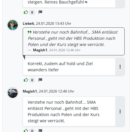
Antwor
steigen. Reines Bauchgefühl👊
bei einem dynamischen Umfeld (USA)
auch das Risiko von rückläufigen
0
Erträgen gegeben. Das Gesamtergebnis
(EBIT) in 2026 könnte also weiterhin
Liebelt
,
24.01.2026 13:43 Uhr
gering oder sogar negativ ausfallen. Es
Verstehe nur noch Bahnhof... SMA entlässt
bleibt also spannend in 2026/2027.
Personal , geht mit der HBS Produktion nach
Polen und der Kurs steigt wie verrückt.
Magish1
,
24.01.2026 12:46 Uhr
Korrekt, zudem auf hold und Ziel
woanders tiefer
Antwor
0
Magish1
,
24.01.2026 12:46 Uhr
Verstehe nur noch Bahnhof... SMA
entlässt Personal , geht mit der HBS
Produktion nach Polen und der Kurs
Antwor
steigt wie verrückt.
0