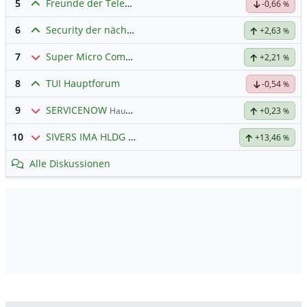
5
Freunde der Telekom
-0,66
%
6
Security der nächsten Generation
+2,63
%
7
Super Micro Computer
Hauptdiskussion
+2,21
%
8
TUI Hauptforum
-0,54
%
9
SERVICENOW
Hauptdiskussion
+0,23
%
10
SIVERS IMA HLDG
Hauptdiskussion
+13,46
%
Alle Diskussionen