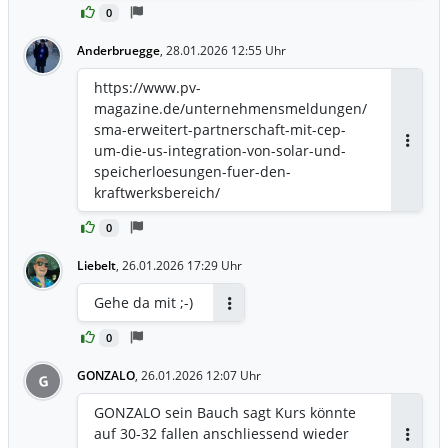
0
gebaut? Wenn jetzt
Fertigungskapazitäten in die USA
Anderbruegge
,
28.01.2026 12:55 Uhr
verlagert / aufgebaut werden, dürfte
diese Investition weniger ausgelastet
https://www.pv-
sein, oder? Diese Kosten werden das
magazine.de/unternehmensmeldungen/
Ergebnis von Large Scale belasten. Ich
sma-erweitert-partnerschaft-mit-cep-
bin sehr gespannt auf die
um-die-us-integration-von-solar-und-
Antwor
Bilanzberichte. Meiner Meinung nach,
speicherloesungen-fuer-den-
sind die zu erwartenden Verluste sind
kraftwerksbereich/
bereits im Aktienkurs eingepreist und es
hängt nur von dem Ausblick für die
0
Bereiche HBS und Large Scale ab, ob die
Liebelt
,
26.01.2026 17:29 Uhr
Aktie weiter steigt, oder wieder verliert.
Der jetzige Ausblick sieht keine
Gehe da mit ;-)
wesentlichen Umsatzsteigerungen vor
Antworten
(1,5-1,6 Mrd. €) in den nächsten Jahren
0
vor. Die Verlagerung des Umsatzes zu
GONZALO
Large Scale (>80%) macht das
,
26.01.2026 12:07 Uhr
G
Unternehmen anfällig für Änderungen
GONZALO sein Bauch sagt Kurs könnte
im LS Umsatz. Aufgrund der hohen
auf 30-32 fallen anschliessend wieder
Ertragsstärke (EBITDA) im LS Bereich ist