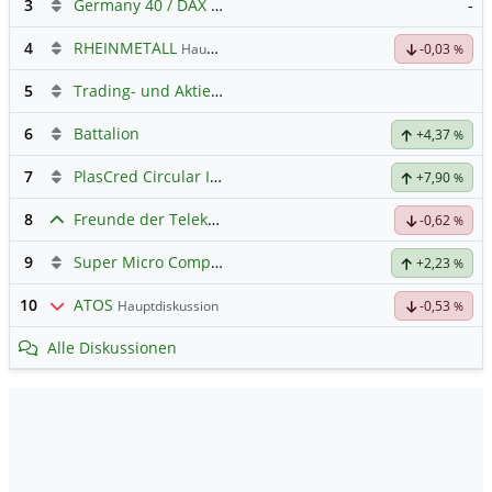
3
Germany 40 / DAX Prognose
-
4
RHEINMETALL
Hauptdiskussion
-0,03
%
5
Trading- und Aktien-Chat
6
Battalion
+4,37
%
7
PlasCred Circular Innovations
+7,90
%
8
Freunde der Telekom
-0,62
%
9
Super Micro Computer
Hauptdiskussion
+2,23
%
10
ATOS
Hauptdiskussion
-0,53
%
Alle Diskussionen