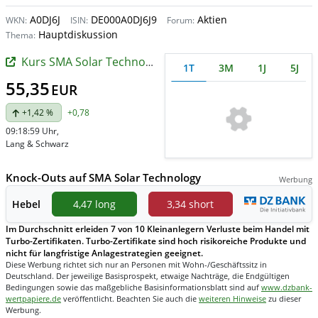
A0DJ6J
DE000A0DJ6J9
Aktien
WKN:
ISIN:
Forum:
Hauptdiskussion
Thema:
Kurs SMA Solar Technology
1T
3M
1J
5J
55,35
EUR
+1,42 %
+0,78
09:18:59 Uhr
,
Lang & Schwarz
Knock-Outs auf SMA Solar Technology
Werbung
Hebel
4,47 long
3,34 short
Im Durchschnitt erleiden 7 von 10 Kleinanlegern Verluste beim Handel mit
Turbo-Zertifikaten. Turbo-Zertifikate sind hoch risikoreiche Produkte und
nicht für langfristige Anlagestrategien geeignet.
Diese Werbung richtet sich nur an Personen mit Wohn-/Geschäftssitz in
Deutschland. Der jeweilige Basisprospekt, etwaige Nachträge, die Endgültigen
Bedingungen sowie das maßgebliche Basisinformationsblatt sind auf
www.dzbank-
wertpapiere.de
veröffentlicht. Beachten Sie auch die
weiteren Hinweise
zu dieser
Werbung.