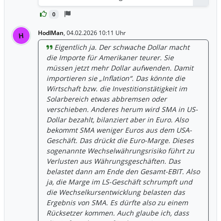
Prozent-Anteil an LG ab. Noch 2022 hatte
0
Stellantis in Aussicht gestellt, zusammen
mit LG mehr als 5 Milliarden kanadische
HodlMan
,
04.02.2026 10:11 Uhr
H
Dollar (3,1 Mrd Euro) in eine
Eigentlich ja. Der schwache Dollar macht
Batteriefabrik in Windsor im
die Importe für Amerikaner teurer. Sie
kanadischen Bundesstaat Ontario
müssen jetzt mehr Dollar aufwenden. Damit
stecken zu wollen.“ Zudem haben die
importieren sie „Inflation“. Das könnte die
US-Hersteller ihre Ambitionen ebenfalls
Wirtschaft bzw. die Investitionstätigkeit im
stark gedrosselt oder gar eingestellt. Das
Solarbereich etwas abbremsen oder
dürfte Kapazitäten bei den
verschieben. Anderes herum wird SMA in US-
Batterieherstellern freiräumen. Dies
Dollar bezahlt, bilanziert aber in Euro. Also
könnte zu niedrigeren Preisen im PV-
bekommt SMA weniger Euros aus dem USA-
Speichergeschäft führen
Geschäft. Das drückt die Euro-Marge. Dieses
(Kapazitätsauslastung). Davon könnten
sogenannte Wechselwährungsrisiko führt zu
die Solarunternehmen ggf. profitieren
Verlusten aus Währungsgeschäften. Das
(Margenverbesserung). Das könnte SMA
belastet dann am Ende den Gesamt-EBIT. Also
in Q4/2026 und 2027 evtl. helfen. Mal
ja, die Marge im LS-Geschäft schrumpft und
sehen.
die Wechselkursentwicklung belasten das
Ergebnis von SMA. Es dürfte also zu einem
Rücksetzer kommen. Auch glaube ich, dass