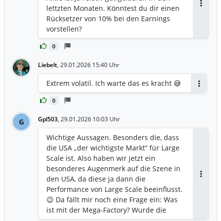
„technikverliebt“ und konservativ. Ein
lettzten Monaten. Könntest du dir einen
Antwor
neuer Vorstand mit mehr
Rücksetzer von 10% bei den Earnings
„Dienstleistungserfahrung“ müsste her.
vorstellen?
Das alles hat aber nichts mit der
kurzfristigen Aktienentwicklung zu tun
0
😉. Hier wird mehr gezockt, als
strategisch angelegt. 🤣
Liebelt
,
29.01.2026 15:40 Uhr
Extrem volatil. Ich warte das es kracht 😅
Antwort
0
Gpl503
,
29.01.2026 10:03 Uhr
G
Wichtige Aussagen. Besonders die, dass
die USA „der wichtigste Markt“ für Large
Scale ist. Also haben wir jetzt ein
besonderes Augenmerk auf die Szene in
den USA, da diese ja dann die
Antwor
Performance von Large Scale beeinflusst.
😉 Da fällt mir noch eine Frage ein: Was
ist mit der Mega-Factory? Wurde die
nicht extra für den Large Scale Bereich