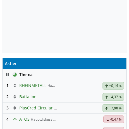
Aktien
Pause
Thema
1
RHEINMETALL
Hauptdiskussion
+0,14
%
2
Battalion
+4,37
%
3
PlasCred Circular Innovations
+7,90
%
4
ATOS
Hauptdiskussion
-0,47
%