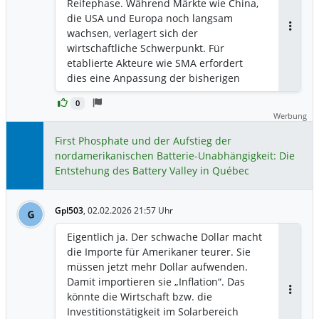
Reifephase. Während Märkte wie China,
die USA und Europa noch langsam
wachsen, verlagert sich der
Antwor
wirtschaftliche Schwerpunkt. Für
etablierte Akteure wie SMA erfordert
dies eine Anpassung der bisherigen
(hardwareorientierten) Strategie. Ich
0
sehen für die Zukunft eine neue
Werbung
Marktdynamik und weiter einen hohen
Margendruck im Markt. Das globale
First Phosphate und der Aufstieg der
Geschäft mit Aufdachanlagen
nordamerikanischen Batterie-Unabhängigkeit: Die
(Residential) stabilisiert sich auf einem
Entstehung des Battery Valley in Québec
moderaten Wachstumsniveau von etwa 3
bis 5 %. Gleichzeitig sorgt der intensive
Gpl503
,
02.02.2026 21:57 Uhr
Wettbewerb aus Asien für sinkende
G
Hardware-Preise. Auch im Bereich der
Eigentlich ja. Der schwache Dollar macht
Großanlagen (Large Scale), der m.M.n.
die Importe für Amerikaner teurer. Sie
weltweit um 5 bis 10 % zulegt, bleibt der
müssen jetzt mehr Dollar aufwenden.
Kostendruck hoch. Da
Damit importieren sie „Inflation“. Das
Batterietechnologien ebenfalls einem
könnte die Wirtschaft bzw. die
Antwor
schnellen Preisverfall unterliegen
Investitionstätigkeit im Solarbereich
(Technologiefortschritt und Scale-of-