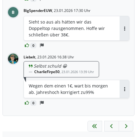
BigSpenderEUW
,
23.01.2026 17:30 Uhr
B
Sieht so aus als hätten wir das
Doppeltop rausgenommen. Hoffe wir
Antwor
schließen über 38€.
0
Liebelt
,
23.01.2026 16:38 Uhr
Selbst schuld 😀
CharlieFirpo50
,
23.01.2026 13:39 Uhr
Wegen dem einen 1€, wart bis morgen
ab. Jahreshoch korrigiert zu99%
Antwor
0