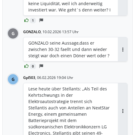
keine Liquidität, weil ich anderweitig
investiert war. Wie geht´s denn weiter? I
bims nach wie vor bullis ;-)
1
GONZALO
,
10.02.2026 13:57 Uhr
G
GONZALO seine Aussage,dass er
zwischen 30-32 faellt und dann wieder
Antwor
steigt war doch einen Döner wert oder ?
0
Gpl503
,
06.02.2026 19:04 Uhr
G
Lese heute über Stellants: „Als Teil des
Kehrtschwungs in der
Elektroautostrategie trennt sich
Stellantis auch von Anteilen an NextStar
Energy, einem gemeinsamen
Antwor
Batterieprojekt mit dem
südkoreanischen Elektronikkonzern LG
Electronics. Stellantis gibt seinen 49-