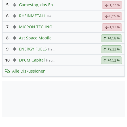
5
Gamestop, das Ende naht
-1,33
%
6
RHEINMETALL
Hauptdiskussion
-0,59
%
7
MICRON TECHNOLOGY
Hauptdiskussion
-1,13
%
8
Ast Space Mobile
+4,58
%
9
ENERGY FUELS
Hauptdiskussion
+9,33
%
10
DPCM Capital
Hauptdiskussion
+4,52
%
Alle Diskussionen