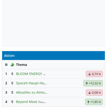
Aktien
Pause
Thema
1
BLOOM ENERGY A
Hauptdiskussion
-6,74
%
2
SpaceX-Haupt-Hauptforum
+12,32
%
3
Aktuelles zu Almonty Industries
-0,08
%
4
Beyond Meat
Hauptdiskussion
+1,85
%