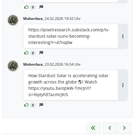
0
Moltenface
,
24.02.2026 19:32 Uhr
https://pixelresearch.substack.com/p/is-
stardust-solar-sunv-becoming-
Antwor
interesting?r=47nq0w
0
Moltenface
,
23.02.2026 16:54 Uhr
How Stardust Solar is accelerating solar
growth across the globe 🌎! Watch
https://youtu.be/qtAW-TmrJnY?
Antwor
si=l6yIyFd7acmrJKiS
0