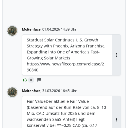
zu nutzen. Das Projekt in Sambia bietet
Schulungsgebühren. * Präsenz am
strategisch enormes Potenzial, da der
Kapitalmarkt: Der CEO Mark Tadros wird
Energiebedarf der Minen und der
vom 10. bis 12. April in Phoenix sein, um
Industrie dort massiv wächst und das
an einer Kapitalmarktkonferenz
Netz schwach ist. Dennoch sollten bei
teilzunehmen und sich mit Investoren
Moltenface
,
01.04.2026 14:39 Uhr
solchen Infrastrukturprojekten in
sowie Branchenvertretern zu treffen.
Schwellenländern immer
Stardust Solar Continues U.S. Growth
Solche Termine werden oft genutzt, um
Währungsrisiken und mögliche
Strategy with Phoenix, Arizona Franchise,
die Bekanntheit bei institutionellen
bürokratische oder bauliche
Expanding into One of America's Fast-
Anlegern zu steigern. Für Investoren ist
Verzögerungen einkalkuliert werden.
Growing Solar Markets
neben der geografischen Expansion vor
Antwor
Zudem wird der volle Cashflow erst 2027
https://www.newsfilecorp.com/release/2
allem die Kombination aus lokaler
fließen. **Quellen:** * Originalartikel
90840
Installation und zentralisierter
CBC News (06.04.2026): Solar power in
Technologie- sowie Schulungsplattform
Africa is heating up * PR Stardust Solar
0
relevant, da dies die operative
(07.04.2026): StreetInsider / Newsfile
Skalierung erleichtert. Hier ist die
Moltenface
,
31.03.2026 16:45 Uhr
Gruß,
Originalquelle für die Details: Newsfile
Corp. - Stardust Solar Expansion
Fair Value ​Der aktuelle Fair Value
(basierend auf der Run-Rate von ca. 8–10
Mio. CAD Umsatz für 2026 und dem
wachsenden SaaS-Anteil) liegt
Antwor
konservativ bei **~0,25 CAD (ca. 0,17