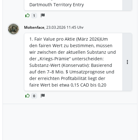
Finanzierung (Februar) zur Finanzierung
Dartmouth Territory Entry
der US-Expansion. ​Expansion
Nordamerika: Drei neue Groß-Franchises
1
in nur sechs Wochen: Atlanta (USA),
Moltenface
,
23.03.2026 11:45 Uhr
Barrie (Ontario) und ganz frisch Halifax-
Dartmouth (Nova Scotia) am 26. März.
​1. Fair Value pro Aktie (März 2026) ​Um
den fairen Wert zu bestimmen, müssen
wir zwischen der aktuellen Substanz und
der „Kriegs-Prämie“ unterscheiden: ​
Substanz-Wert (Konservativ): Basierend
Antwor
auf den 7–8 Mio. $ Umsatzprognose und
der erreichten Profitabilität liegt der
faire Wert bei etwa 0,15 CAD bis 0,20
CAD (ca. 0,10 € – 0,13 €). ​Strategischer
0
Wert (Inkl. Energiekrise): Wenn man das
Wachstumspotenzial durch die Ölkrise
einpreist, verschiebt sich der Fair Value
in Richtung 0,35 CAD (ca. 0,23 €).