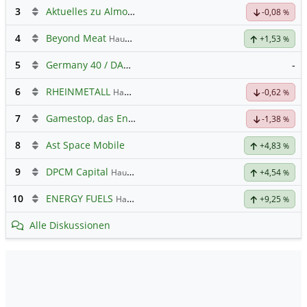
3
Aktuelles zu Almonty Industries
-0,08
%
4
Beyond Meat
Hauptdiskussion
+1,53
%
5
Germany 40 / DAX Prognose
-
6
RHEINMETALL
Hauptdiskussion
-0,62
%
7
Gamestop, das Ende naht
-1,38
%
8
Ast Space Mobile
+4,83
%
9
DPCM Capital
Hauptdiskussion
+4,54
%
10
ENERGY FUELS
Hauptdiskussion
+9,25
%
Alle Diskussionen