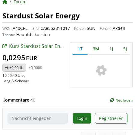
BörsenNEWS.de
Forum
Stardust Solar Energy
A40CPL
CA8552811017
SUN
Aktien
WKN:
ISIN:
Kürzel:
Forum:
Hauptdiskussion
Thema:
Kurs Stardust Solar Energy
1T
3M
1J
5J
0,0295
EUR
±0,00 %
±0,0000
19:59:49 Uhr
,
Lang & Schwarz
Kommentare
40
Neu laden
Login
Registrieren