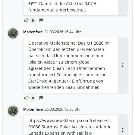
€)**. Damit ist die Aktie bei 0,07 €
fundamental unterbewertet.
0
Moltenface
,
31.03.2026 16:44 Uhr
Operative Meilensteine: Das Q1 2026 im
Überblick ​In den letzten drei Monaten
hat sich das Unternehmen von einem
lokalen Akteur zu einem global
agierenden Clean-Tech-Unternehmen
Antwor
transformiert: ​Technologie: Launch von
StarDroid AI (Januar). Einführung von
wiederkehrenden SaaS-Einnahmen
durch intelligente Batterie-Optimierung. ​
0
Globalisierung: Übernahme der SIG in
Neuseeland (Januar) und Abschluss des
Moltenface
,
26.03.2026 13:36 Uhr
30-MW-PPA in Sambia (Zambia/ZESCO),
was langfristige Einnahmen von 60–90
https://www.newsfilecorp.com/release/2
Mio. USD über 20 Jahre sichert. ​Kapital:
90036 Stardust Solar Accelerates Atlantic
Abschluss einer 1 Mio. $ CAD
Canada Expansion with Halifax-
Antwor