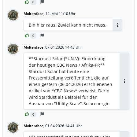
0
Moltenface
,
14. Mai 11:10 Uhr
Bin hier raus. Zuviel kann nicht muss.
Antworten
0
Moltenface
,
07.04.2026 14:43 Uhr
**Stardust Solar (SUN.V): Einordnung
der heutigen CBC News / Afrika-PR**
Stardust Solar hat heute eine
Pressemitteilung veröffentlicht, die auf
einen gestern (06.04.2026) erschienenen
Antwor
Artikel von *CBC News* verweist. Darin
wird Stardust als Beispiel für den
Ausbau von "Utility-Scale"-Solarenergie
in Schwellenländern hervorgehoben.
0
**Die Fakten aus der Quelle mit
Kontext:** * **Das Projekt:** Über das
Moltenface
,
01.04.2026 14:41 Uhr
neue lokale Franchise "Megatricity
Energy" ist ein 30-MW-Solarprojekt auf