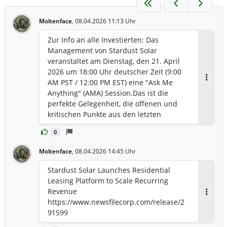
Moltenface
,
08.04.2026 11:13 Uhr
Zur Info an alle Investierten: Das
Management von Stardust Solar
veranstaltet am Dienstag, den 21. April
2026 um 18:00 Uhr deutscher Zeit (9:00
AM PST / 12:00 PM EST) eine "Ask Me
Antwor
Anything" (AMA) Session. ​Das ist die
perfekte Gelegenheit, die offenen und
kritischen Punkte aus den letzten
Pressemitteilungen direkt zu klären.
0
Moltenface
,
08.04.2026 14:45 Uhr
Stardust Solar Launches Residential
Leasing Platform to Scale Recurring
Revenue
Antwor
https://www.newsfilecorp.com/release/2
91599