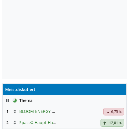
Meistdiskutiert
Pause
Thema
1
BLOOM ENERGY A
Hauptdiskussion
-6,75
%
2
SpaceX-Haupt-Hauptforum
+12,01
%