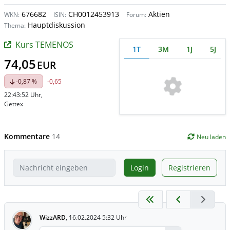
676682
CH0012453913
Aktien
WKN:
ISIN:
Forum:
Hauptdiskussion
Thema:
Kurs TEMENOS
1T
3M
1J
5J
74,05
EUR
-0,87 %
-0,65
22:43:52 Uhr
,
Gettex
Kommentare
14
Neu laden
Login
Registrieren
WizzARD
,
16.02.2024 5:32 Uhr