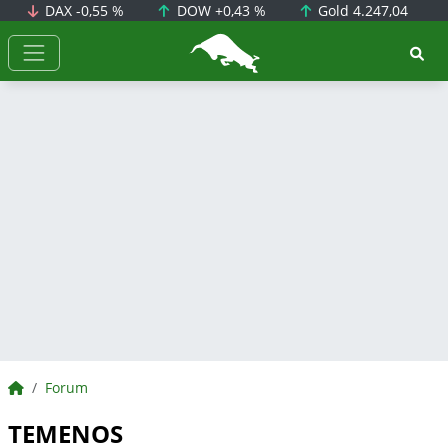
DAX
-0,55 %
DOW
+0,43 %
Gold
4.247,04
BörsenNEWS.de
BörsenNEWS.de
Forum
TEMENOS