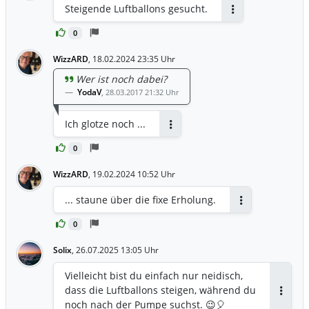
Steigende Luftballons gesucht.
Antworten
0
WizzARD
,
18.02.2024 23:35 Uhr
Wer ist noch dabei?
YodaV
,
28.03.2017 21:32 Uhr
Ich glotze noch ...
Antworten
0
WizzARD
,
19.02.2024 10:52 Uhr
... staune über die fixe Erholung.
Antworten
0
Solix
,
26.07.2025 13:05 Uhr
Vielleicht bist du einfach nur neidisch,
dass die Luftballons steigen, während du
Antwor
noch nach der Pumpe suchst. 😉🎈