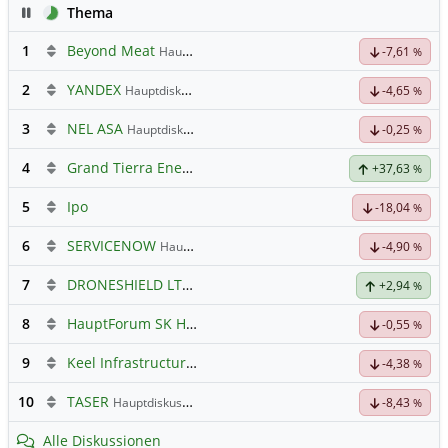
Pause
Thema
1
Beyond Meat
Hauptdiskussion
-7,61
%
2
YANDEX
Hauptdiskussion
-4,65
%
3
NEL ASA
Hauptdiskussion
-0,25
%
4
Grand Tierra Energy
+37,63
%
5
Ipo
-18,04
%
6
SERVICENOW
Hauptdiskussion
-4,90
%
7
DRONESHIELD LTD
Hauptdiskussion
+2,94
%
8
HauptForum SK HYNIC
-0,55
%
9
Keel Infrastructure Corporation
Hauptdiskussion
-4,38
%
10
TASER
Hauptdiskussion
-8,43
%
Alle Diskussionen