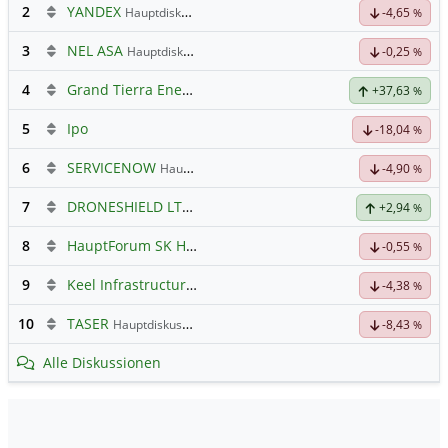
2
YANDEX
Hauptdiskussion
-4,65
%
3
NEL ASA
Hauptdiskussion
-0,25
%
4
Grand Tierra Energy
+37,63
%
5
Ipo
-18,04
%
6
SERVICENOW
Hauptdiskussion
-4,90
%
7
DRONESHIELD LTD
Hauptdiskussion
+2,94
%
8
HauptForum SK HYNIC
-0,55
%
9
Keel Infrastructure Corporation
Hauptdiskussion
-4,38
%
10
TASER
Hauptdiskussion
-8,43
%
Alle Diskussionen