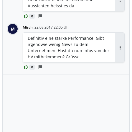
Antwor
Aussichten heisst es da
0
Misch
,
22.08.2017 22:05 Uhr
M
Definitiv eine starke Performance. Gibt
irgendwie wenig News zu dem
Unternehmen. Hast du nun Infos von der
Antwor
HV mitbekommen? Grüsse
0