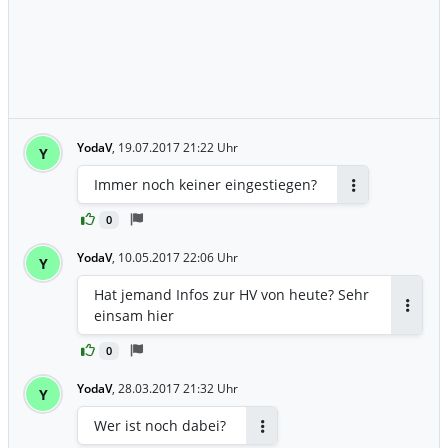
YodaV
,
19.07.2017 21:22 Uhr
Y
Immer noch keiner eingestiegen?
Antworten
0
YodaV
,
10.05.2017 22:06 Uhr
Y
Hat jemand Infos zur HV von heute? Sehr
einsam hier
Antwor
0
YodaV
,
28.03.2017 21:32 Uhr
Y
Wer ist noch dabei?
Antworten