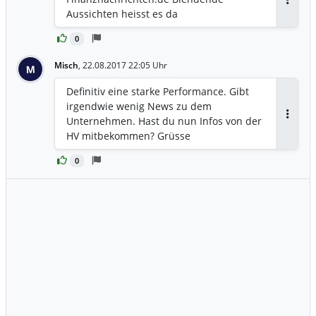
Antwor
Aussichten heisst es da
0
Misch
,
22.08.2017 22:05 Uhr
M
Definitiv eine starke Performance. Gibt
irgendwie wenig News zu dem
Unternehmen. Hast du nun Infos von der
Antwor
HV mitbekommen? Grüsse
0