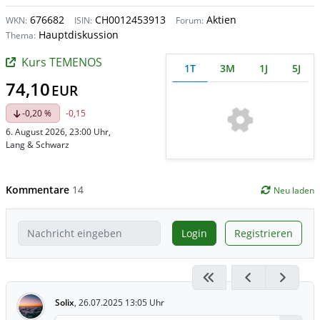
676682
CH0012453913
Aktien
WKN:
ISIN:
Forum:
Hauptdiskussion
Thema:
Kurs TEMENOS
1T
3M
1J
5J
74,10
EUR
-0,20 %
-0,15
6. August 2026, 23:00 Uhr
,
Lang & Schwarz
Kommentare
14
Neu laden
Login
Registrieren
Solix
,
26.07.2025 13:05 Uhr