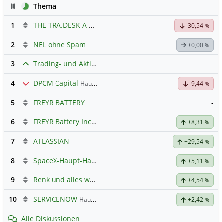
Pause
Thema
1
THE TRA.DESK A DL-,000001
Hauptdiskussion
-30,54
%
2
NEL ohne Spam
±0,00
%
3
Trading- und Aktien-Chat
4
DPCM Capital
Hauptdiskussion
-9,44
%
5
FREYR BATTERY
-
6
FREYR Battery Inc Registered Shs
Hauptdiskussion
+8,31
%
7
ATLASSIAN
+29,54
%
8
SpaceX-Haupt-Hauptforum
+5,11
%
9
Renk und alles was dazugehört
+4,54
%
10
SERVICENOW
Hauptdiskussion
+2,42
%
Alle Diskussionen