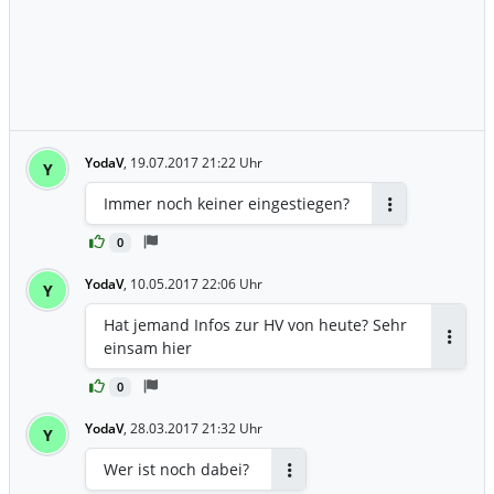
YodaV
,
19.07.2017 21:22 Uhr
Y
Immer noch keiner eingestiegen?
Antworten
0
YodaV
,
10.05.2017 22:06 Uhr
Y
Hat jemand Infos zur HV von heute? Sehr
einsam hier
Antwor
0
YodaV
,
28.03.2017 21:32 Uhr
Y
Wer ist noch dabei?
Antworten