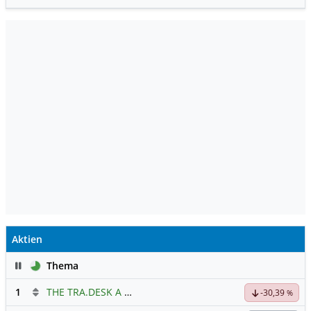
Aktien
Pause
Thema
1
THE TRA.DESK A DL-,000001
Hauptdiskussion
-30,39
%