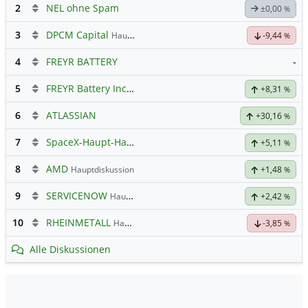
2
NEL ohne Spam
±0,00
%
3
DPCM Capital
Hauptdiskussion
-9,44
%
4
FREYR BATTERY
-
5
FREYR Battery Inc Registered Shs
Hauptdiskussion
+8,31
%
6
ATLASSIAN
+30,16
%
7
SpaceX-Haupt-Hauptforum
+5,11
%
8
AMD
Hauptdiskussion
+1,48
%
9
SERVICENOW
Hauptdiskussion
+2,42
%
10
RHEINMETALL
Hauptdiskussion
-3,85
%
Alle Diskussionen