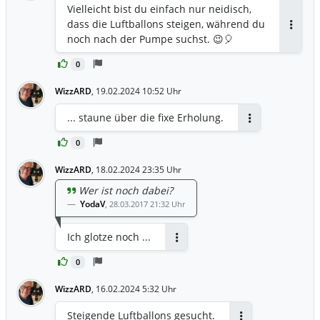
Vielleicht bist du einfach nur neidisch,
dass die Luftballons steigen, während du
Antwor
noch nach der Pumpe suchst. 😉🎈
0
WizzARD
,
19.02.2024 10:52 Uhr
... staune über die fixe Erholung.
Antworten
0
WizzARD
,
18.02.2024 23:35 Uhr
Wer ist noch dabei?
YodaV
,
28.03.2017 21:32 Uhr
Ich glotze noch ...
Antworten
0
WizzARD
,
16.02.2024 5:32 Uhr
Steigende Luftballons gesucht.