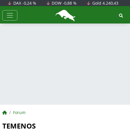
DAX
-0,24 %
DOW
-0,88 %
Gold
4.240,43
BörsenNEWS.de
BörsenNEWS.de
Forum
TEMENOS