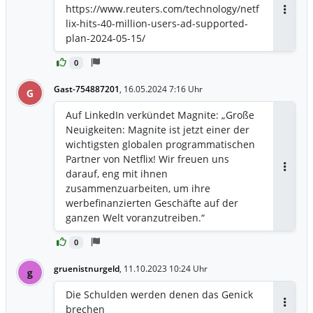
https://www.reuters.com/technology/netf
Antwor
lix-hits-40-million-users-ad-supported-
plan-2024-05-15/
0
Gast-754887201
,
16.05.2024 7:16 Uhr
G
Auf LinkedIn verkündet Magnite: „Große
Neuigkeiten: Magnite ist jetzt einer der
wichtigsten globalen programmatischen
Partner von Netflix! Wir freuen uns
darauf, eng mit ihnen
Antwor
zusammenzuarbeiten, um ihre
werbefinanzierten Geschäfte auf der
ganzen Welt voranzutreiben.“
(Übersetzung)
0
gruenistnurgeld
,
11.10.2023 10:24 Uhr
g
Die Schulden werden denen das Genick
brechen