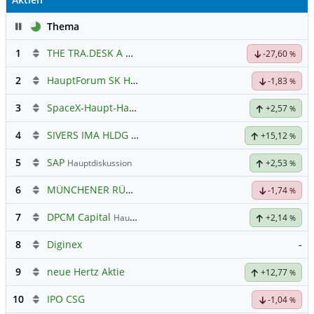
Pause
Thema
1
THE TRA.DESK A DL-,000001
Hauptdiskussion
-27,60
%
2
HauptForum SK HYNIC
-1,83
%
3
SpaceX-Haupt-Hauptforum
+2,57
%
4
SIVERS IMA HLDG
Hauptdiskussion
+15,12
%
5
SAP
Hauptdiskussion
+2,53
%
6
MÜNCHENER RÜCK
Hauptdiskussion
-1,74
%
7
DPCM Capital
Hauptdiskussion
+2,14
%
8
Diginex
-
9
neue Hertz Aktie
+12,77
%
10
IPO CSG
-1,04
%