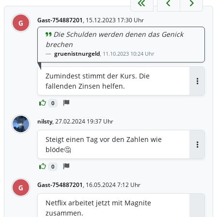
Gast-754887201
,
15.12.2023 17:30 Uhr
G
Die Schulden werden denen das Genick
brechen
gruenistnurgeld
,
11.10.2023 10:24 Uhr
Zumindest stimmt der Kurs. Die
fallenden Zinsen helfen.
Antwor
0
nilsty
,
27.02.2024 19:37 Uhr
Steigt einen Tag vor den Zahlen wie
blöde🤔
Antwor
0
Gast-754887201
,
16.05.2024 7:12 Uhr
G
Netflix arbeitet jetzt mit Magnite
zusammen.