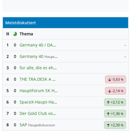
Meistdiskutiert
Pause
Thema
1
Germany 40 / DAX Prognose
-
2
Germany 40
-
Hauptdiskussion
3
für alle, die es ehrlich meinen beim Traden.
4
THE TRA.DESK A DL-,000001
Hauptdiskussion
-5,63
%
5
HauptForum SK HYNIC
-2,14
%
6
SpaceX-Haupt-Hauptforum
+2,12
%
7
Der Gold Club von Susiwong
+1,36
%
8
SAP
Hauptdiskussion
+2,30
%