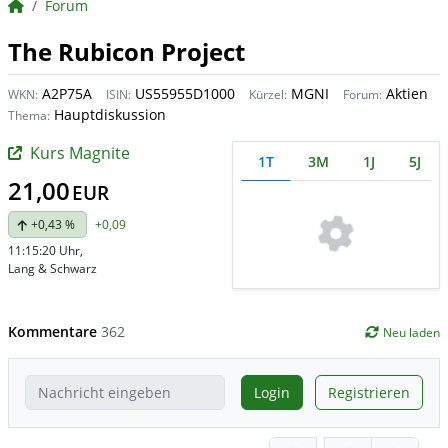
BörsenNEWS.de
Forum
The Rubicon Project
A2P75A
US55955D1000
MGNI
Aktien
WKN:
ISIN:
Kürzel:
Forum:
Hauptdiskussion
Thema:
Kurs Magnite
1T
3M
1J
5J
21,00
EUR
+0,43 %
+0,09
11:15:20 Uhr
,
Lang & Schwarz
Kommentare
362
Neu laden
Login
Registrieren