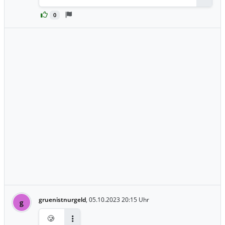
Antwor
0
gruenistnurgeld
,
05.10.2023 20:15 Uhr
g
🥲