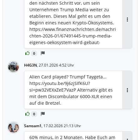
den nächsten Schritt vor, um sein
Unternehmen Trump Media weiter zu
etablieren. Dieses Mal geht es um den
Beginn eines neuen Krypto-Ökosystems.
Antwor
https://www.finanznachrichten.de/nachri
chten-2026-01/67491445-trump-media-
eigenes-oekosystem-wird-gebaut-
486.htm
0
H4G3N
,
27.01.2026 4:52 Uhr
Alien Card played? Trumpf Taygeta...
https://youtu.be/9j6zjSIfK6U?
si=pw32VEXxZeE7VazP Alternativ gibt es
Antwor
mit dem Discombulator 6000-XLR einen
auf die Bretzel.
0
Samsam1
,
17.02.2026 21:13 Uhr
60% minus, in 2 Monaten. Habe Euch am