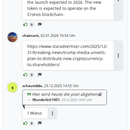
‍the launch expected in 2026. The new
Antwor
token is ​expected to operate on the
Cronos blockchain.
0
chaknoris
,
02.01.2026 10:54 Uhr
https://www.staradvertiser.com/2025/12/
31/breaking-news/trump-media-unveils-
plan-to-distribute-new-cryptocurrency-
Antwor
to-shareholders/
0
schaumibbc
,
23.12.2025 14:55 Uhr
s
Hier wird heute die post abgehen😀
Wunderlich1001
,
23.12.2025 14:41 Uhr
? Wieso
Antworten
0