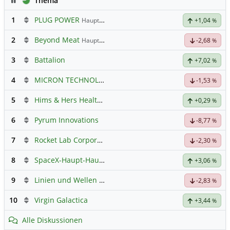
Thema
1
PLUG POWER
Hauptdiskussion
+1,04
%
2
Beyond Meat
Hauptdiskussion
-2,68
%
3
Battalion
+7,02
%
4
MICRON TECHNOLOGY
Hauptdiskussion
-1,53
%
5
Hims & Hers Health Registered (A)
Hauptdiskussion
+0,29
%
6
Pyrum Innovations
-8,77
%
7
Rocket Lab Corporation Registered Shs
Hauptdiskussion
-2,30
%
8
SpaceX-Haupt-Hauptforum
+3,06
%
9
Linien und Wellen Austausch Forum
-2,83
%
10
Virgin Galactica
+3,44
%
Alle Diskussionen