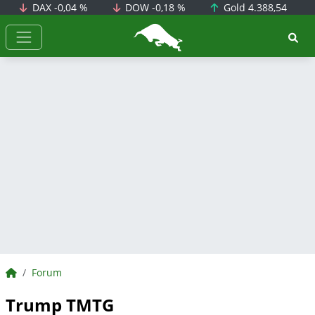
DAX
-0,04 %
DOW
-0,18 %
Gold
4.388,54
BörsenNEWS.de
BörsenNEWS.de
Forum
Trump TMTG