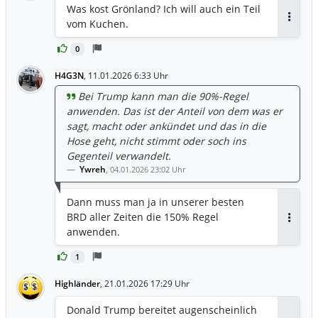
Was kost Grönland? Ich will auch ein Teil
vom Kuchen.
Antwor
0
H4G3N
,
11.01.2026 6:33 Uhr
Bei Trump kann man die 90%-Regel
anwenden. Das ist der Anteil von dem was er
sagt, macht oder ankündet und das in die
Hose geht, nicht stimmt oder soch ins
Gegenteil verwandelt.
Ywreh
,
04.01.2026 23:02 Uhr
Dann muss man ja in unserer besten
BRD aller Zeiten die 150% Regel
Antwor
anwenden.
1
Highländer
,
21.01.2026 17:29 Uhr
Donald Trump bereitet augenscheinlich