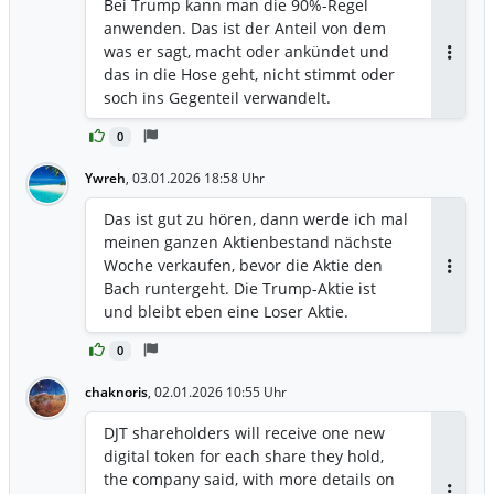
Bei Trump kann man die 90%-Regel
anwenden. Das ist der Anteil von dem
was er sagt, macht oder ankündet und
Antwor
das in die Hose geht, nicht stimmt oder
soch ins Gegenteil verwandelt.
0
Ywreh
,
03.01.2026 18:58 Uhr
Das ist gut zu hören, dann werde ich mal
meinen ganzen Aktienbestand nächste
Woche verkaufen, bevor die Aktie den
Antwor
Bach runtergeht. Die Trump-Aktie ist
und bleibt eben eine Loser Aktie.
0
chaknoris
,
02.01.2026 10:55 Uhr
DJT shareholders will receive one new
digital token for each share they hold,
the company said, with more details on