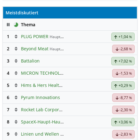
Meistdiskutiert
Pause
Thema
1
PLUG POWER
Hauptdiskussion
+1,04
%
2
Beyond Meat
Hauptdiskussion
-2,68
%
3
Battalion
+7,02
%
4
MICRON TECHNOLOGY
Hauptdiskussion
-1,53
%
5
Hims & Hers Health Registered (A)
Hauptdiskussion
+0,29
%
6
Pyrum Innovations
-8,77
%
7
Rocket Lab Corporation Registered Shs
Hauptdiskussion
-2,30
%
8
SpaceX-Haupt-Hauptforum
+3,06
%
9
Linien und Wellen Austausch Forum
-2,83
%