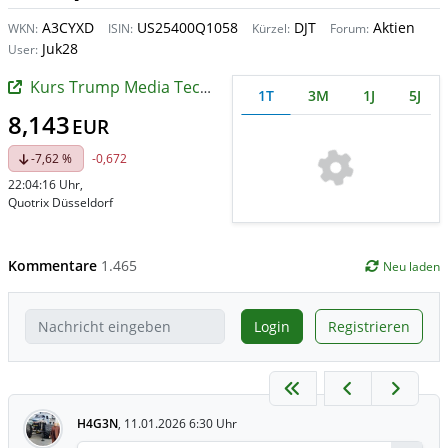
A3CYXD
US25400Q1058
DJT
Aktien
WKN:
ISIN:
Kürzel:
Forum:
Juk28
User:
Kurs Trump Media Technology
1T
3M
1J
5J
8,143
EUR
-7,62 %
-0,672
22:04:16 Uhr
,
Quotrix Düsseldorf
Kommentare
1.465
Neu laden
Login
Registrieren
H4G3N
,
11.01.2026 6:30 Uhr