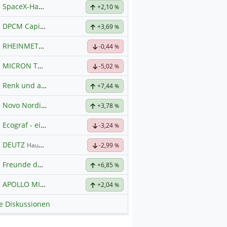
SpaceX-Haupt-Hauptforum
+2,10
%
DPCM Capital
Hauptdiskussion
+3,69
%
RHEINMETALL
Hauptdiskussion
-0,44
%
MICRON TECHNOLOGY
Hauptdiskussion
-5,02
%
Renk und alles was dazugehört
+7,44
%
Novo Nordisk nach Split
+3,78
%
Ecograf - ein Stern am Graphithimmel
-3,24
%
DEUTZ
Hauptdiskussion
-2,99
%
Freunde der Telekom
+6,85
%
APOLLO MINERALS
Hauptdiskussion
+2,04
%
le Diskussionen