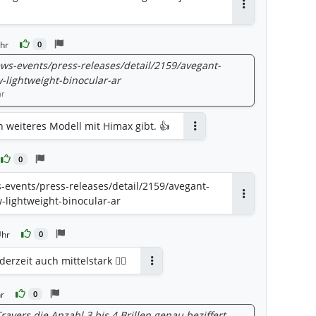
Antworten
hr
0
ews-events/press-releases/detail/2159/avegant-
lightweight-binocular-ar
hr
n weiteres Modell mit Himax gibt. 👍
Antworten
0
s-events/press-releases/detail/2159/avegant-
lightweight-binocular-ar
Antworten
Uhr
0
rzeit auch mittelstark 🤷‍♂️
Antworten
r
0
ravers die Anzahl 3 bis 4 Brillen genau beziffert,