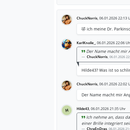
ChuckNorris
,
06.01.2026 22:13 
🤣 ich meine Dr. Parkins
KarlKnolle_
,
06.01.2026 22:06 Uh
Der Name macht mir 
ChuckNorris
,
06.01.2026 22
Hilde43? Was ist so schl
ChuckNorris
,
06.01.2026 22:02 
Der Name macht mir An
Hilde43
,
06.01.2026 21:35 Uhr
H
Ich nehme an, dass da
einer Brille integriert s
ChraEnDras
,
06.01.2026 21