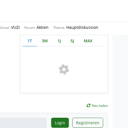
VUZI
Aktien
Hauptdiskussion
Kürzel:
Forum:
Thema:
1T
3M
1J
5J
MAX
Neu laden
Login
Registrieren