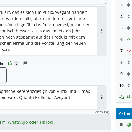
3
erklärt, das es sich um Vuzix/Avegant handelt
4
t werden soll (sofern ein Interessent eine
 persönlich gefällt das Referenzdesign von der
5
chnisch besser ist als das im letzten Jahr
Antworten
n ich noch gespannt auf das Produkt mit dem
6
ischen Firma und die Vorstellung der neuen
nson.
7
8
hr
0
9
hr
10
optische Referenzdesign von Vuzix und Himax
Al
t sein wird. Quanta Brille hat Avegant
Antworten
Werbung
Aktien
ram, WhatsApp oder TikTok!
Pau