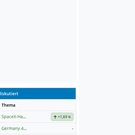
iskutiert
se
Thema
SpaceX-Haupt-Hauptforum
+1,69
%
Germany 40 / DAX Prognose
-