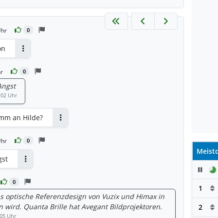
Uhr
0
on
Antworten
r
0
Angst
:02 Uhr
imm an Hilde?
Antworten
Uhr
0
Meistd
gst
Antworten
Pau
0
1
s optische Referenzdesign von Vuzix und Himax in
ein wird. Quanta Brille hat Avegant Bildprojektoren.
2
:05 Uhr