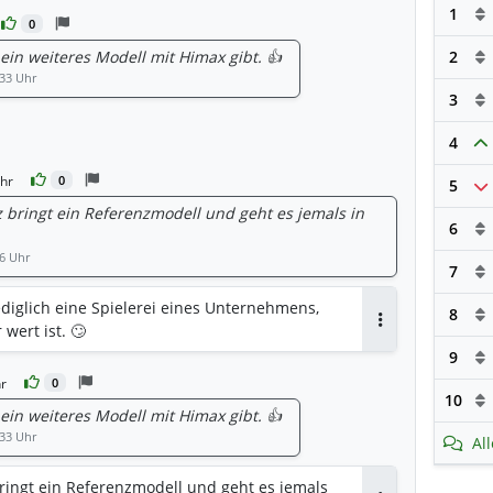
1
0
ein weiteres Modell mit Himax gibt. 👍
2
:33 Uhr
3
4
orten
hr
0
5
z bringt ein Referenzmodell und geht es jemals in
6
16 Uhr
7
lediglich eine Spielerei eines Unternehmens,
8
 wert ist. 🙄
Antworten
9
r
0
10
ein weiteres Modell mit Himax gibt. 👍
:33 Uhr
Al
ringt ein Referenzmodell und geht es jemals