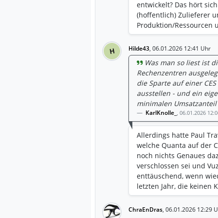
entwickelt? Das hört sich
(hoffentlich) Zulieferer
Produktion/Ressourcen u
Hilde43
,
06.01.2026 12:41 Uhr
H
Was man so liest ist d
Rechenzentren ausgelegt 
die Sparte auf einer CE
ausstellen - und ein eig
minimalen Umsatzanteil w
KarlKnolle_
,
06.01.2026 12:
Allerdings hatte Paul Tra
welche Quanta auf der C
noch nichts Genaues daz
verschlossen sei und Vuz
enttäuschend, wenn wied
letzten Jahr, die keinen K
ChraEnDras
,
06.01.2026 12:29 U