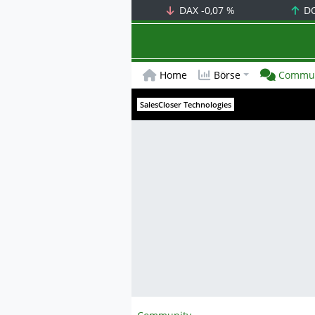
DAX
-0,07 %
D
Home
Börse
Commun
SalesCloser Technologies