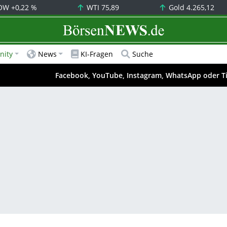
OW
+0,22 %
WTI
75,89
Gold
4.265,12
BörsenNEWS.de
ity
News
KI-Fragen
Suche
Facebook, YouTube, Instagram, WhatsApp oder T