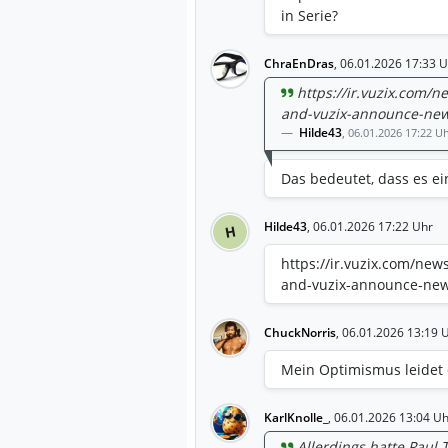
in Serie?
ChraEnDras
,
06.01.2026 17:33 U
https://ir.vuzix.com/n
and-vuzix-announce-new-
Hilde43
,
06.01.2026 17:22 U
Das bedeutet, dass es ei
Hilde43
,
06.01.2026 17:22 Uhr
H
https://ir.vuzix.com/new
and-vuzix-announce-new-
ChuckNorris
,
06.01.2026 13:19 
Mein Optimismus leidet de
KarlKnolle_
,
06.01.2026 13:04 Uh
Allerdings hatte Paul T