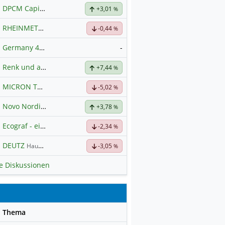
DPCM Capital
Hauptdiskussion
+3,01
%
RHEINMETALL
Hauptdiskussion
-0,44
%
Germany 40
-
Hauptdiskussion
Renk und alles was dazugehört
+7,44
%
MICRON TECHNOLOGY
Hauptdiskussion
-5,02
%
Novo Nordisk nach Split
+3,78
%
Ecograf - ein Stern am Graphithimmel
-2,34
%
DEUTZ
Hauptdiskussion
-3,05
%
le Diskussionen
se
Thema