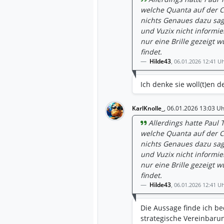
welche Quanta auf der C
nichts Genaues dazu sag
und Vuzix nicht informi
nur eine Brille gezeigt w
findet.
Hilde43
,
06.01.2026 12:41 U
Ich denke sie woll(t)en d
KarlKnolle_
,
06.01.2026 13:03 Uh
Allerdings hatte Paul T
welche Quanta auf der C
nichts Genaues dazu sag
und Vuzix nicht informi
nur eine Brille gezeigt w
findet.
Hilde43
,
06.01.2026 12:41 U
Die Aussage finde ich b
strategische Vereinbarun