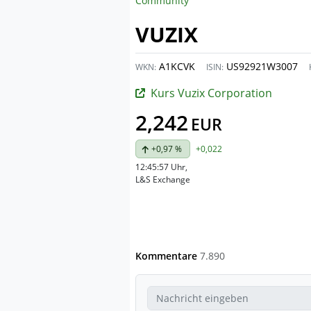
Community
VUZIX
A1KCVK
US92921W3007
WKN:
ISIN:
Kurs Vuzix Corporation
2,242
EUR
+0,97 %
+0,022
12:45:57 Uhr
,
L&S Exchange
Kommentare
7.890