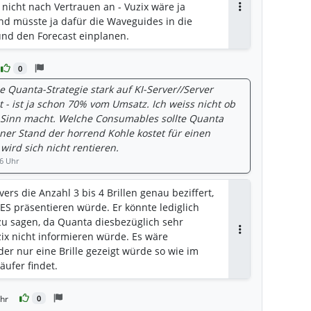
 nicht nach Vertrauen an - Vuzix wäre ja
Antworten
 und müsste ja dafür die Waveguides in die
nd den Forecast einplanen.
0
ie Quanta-Strategie stark auf KI-Server//Server
- ist ja schon 70% vom Umsatz. Ich weiss nicht ob
S Sinn macht. Welche Consumables sollte Quanta
ener Stand der horrend Kohle kostet für einen
ird sich nicht rentieren.
06 Uhr
vers die Anzahl 3 bis 4 Brillen genau beziffert,
ES präsentieren würde. Er könnte lediglich
u sagen, da Quanta diesbezüglich sehr
ix nicht informieren würde. Es wäre
Antworten
er nur eine Brille gezeigt würde so wie im
äufer findet.
hr
0