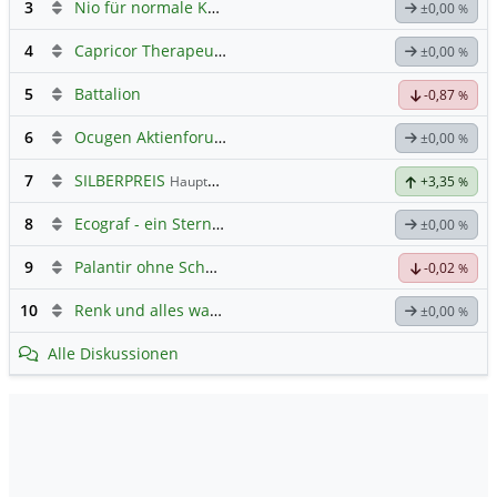
3
Nio für normale Kommunikation
±0,00
%
4
Capricor Therapeutics
Hauptdiskussion
±0,00
%
5
Battalion
-0,87
%
6
Ocugen Aktienforum
Hauptdiskussion
±0,00
%
7
SILBERPREIS
Hauptdiskussion
+3,35
%
8
Ecograf - ein Stern am Graphithimmel
±0,00
%
9
Palantir ohne Schnickschnack
-0,02
%
10
Renk und alles was dazugehört
±0,00
%
Alle Diskussionen