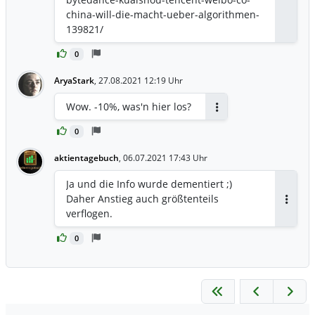
Antwor
china-will-die-macht-ueber-algorithmen-
139821/
0
AryaStark
,
27.08.2021 12:19 Uhr
Wow. -10%, was'n hier los?
Antworten
0
aktientagebuch
,
06.07.2021 17:43 Uhr
Ja und die Info wurde dementiert ;)
Daher Anstieg auch größtenteils
Antwor
verflogen.
0