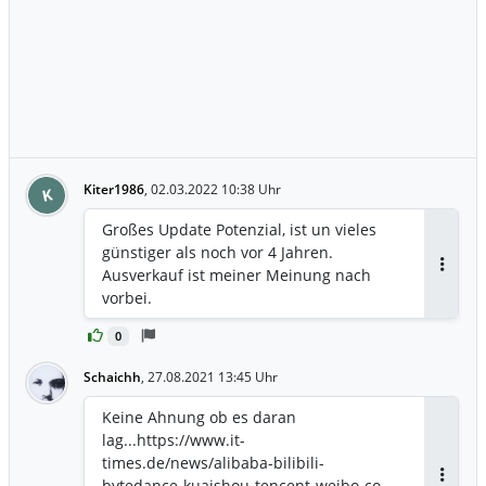
Kiter1986
,
02.03.2022 10:38 Uhr
K
Großes Update Potenzial, ist un vieles
günstiger als noch vor 4 Jahren.
Ausverkauf ist meiner Meinung nach
Antwor
vorbei.
0
Schaichh
,
27.08.2021 13:45 Uhr
Keine Ahnung ob es daran
lag...https://www.it-
times.de/news/alibaba-bilibili-
bytedance-kuaishou-tencent-weibo-co-