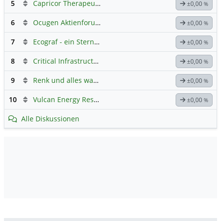
5
Capricor Therapeutics
Hauptdiskussion
±0,00
%
6
Ocugen Aktienforum
Hauptdiskussion
±0,00
%
7
Ecograf - ein Stern am Graphithimmel
±0,00
%
8
Critical Infrastructure Technologies
Hauptdiskussion
±0,00
%
9
Renk und alles was dazugehört
±0,00
%
10
Vulcan Energy Resources
Hauptdiskussion
±0,00
%
Alle Diskussionen