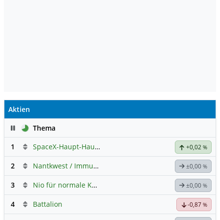
Aktien
Pause
Thema
1
SpaceX-Haupt-Hauptforum
+0,02
%
2
Nantkwest / Immunitybio -> IBRX
±0,00
%
3
Nio für normale Kommunikation
±0,00
%
4
Battalion
-0,87
%