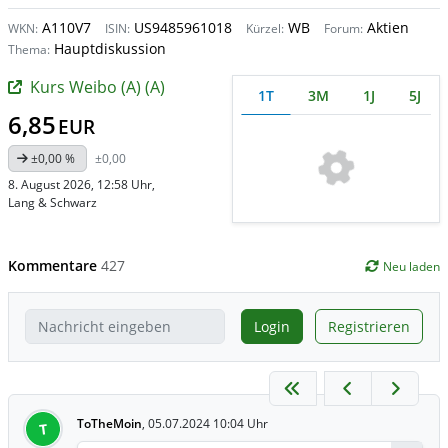
A110V7
US9485961018
WB
Aktien
WKN:
ISIN:
Kürzel:
Forum:
Hauptdiskussion
Thema:
Kurs Weibo (A) (A)
1T
3M
1J
5J
6,85
EUR
±0,00 %
±0,00
8. August 2026, 12:58 Uhr
,
Lang & Schwarz
Kommentare
427
Neu laden
Login
Registrieren
ToTheMoin
,
05.07.2024 10:04 Uhr
T