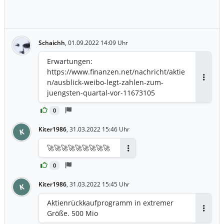
Schaichh
,
01.09.2022 14:09 Uhr
Erwartungen:
https://www.finanzen.net/nachricht/aktie
n/ausblick-weibo-legt-zahlen-zum-
Antwor
juengsten-quartal-vor-11673105
0
Kiter1986
,
31.03.2022 15:46 Uhr
K
🚀🚀🚀🚀🚀🚀🚀🚀🚀
Antworten
0
Kiter1986
,
31.03.2022 15:45 Uhr
K
Aktienrückkaufprogramm in extremer
Größe. 500 Mio
Antwor