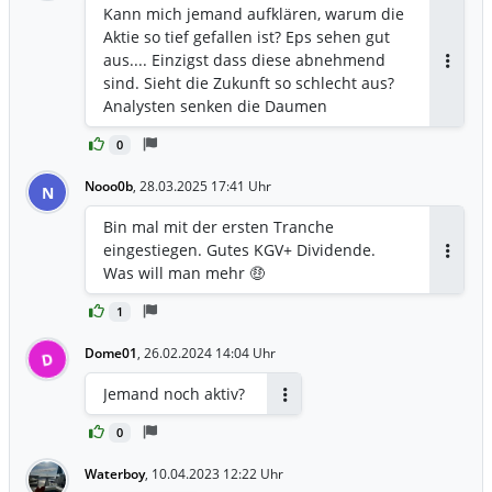
Kann mich jemand aufklären, warum die
Aktie so tief gefallen ist? Eps sehen gut
aus.... Einzigst dass diese abnehmend
Antwor
sind. Sieht die Zukunft so schlecht aus?
Analysten senken die Daumen
0
Nooo0b
,
28.03.2025 17:41 Uhr
N
Bin mal mit der ersten Tranche
eingestiegen. Gutes KGV+ Dividende.
Antwor
Was will man mehr 🤑
1
Dome01
,
26.02.2024 14:04 Uhr
D
Jemand noch aktiv?
Antworten
0
Waterboy
,
10.04.2023 12:22 Uhr