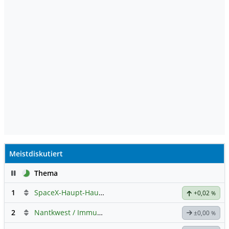
Meistdiskutiert
Pause
Thema
1
SpaceX-Haupt-Hauptforum
+0,02
%
2
Nantkwest / Immunitybio -> IBRX
±0,00
%