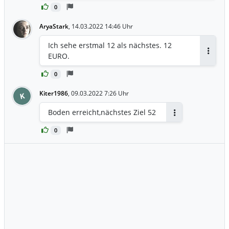
0
AryaStark
,
14.03.2022 14:46 Uhr
Ich sehe erstmal 12 als nächstes. 12
EURO.
Antwor
0
Kiter1986
,
09.03.2022 7:26 Uhr
K
Boden erreicht,nächstes Ziel 52
Antworten
0