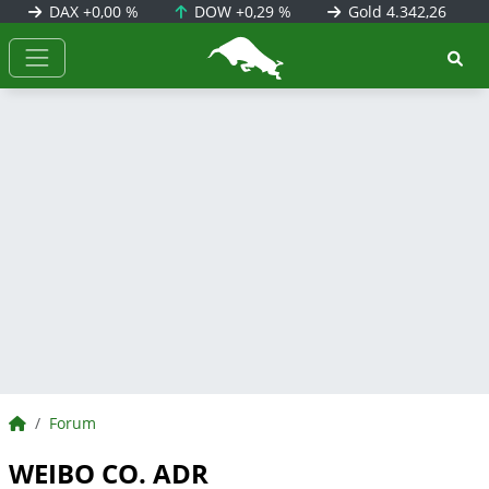
DAX
+0,00 %
DOW
+0,29 %
Gold
4.342,26
BörsenNEWS.de
BörsenNEWS.de
Forum
WEIBO CO. ADR